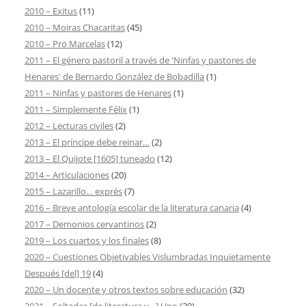
2010 – Exitus
(11)
2010 – Moiras Chacaritas
(45)
2010 – Pro Marcelas
(12)
2011 – El género pastoril a través de 'Ninfas y pastores de
Henares' de Bernardo González de Bobadilla
(1)
2011 – Ninfas y pastores de Henares
(1)
2011 – Simplemente Félix
(1)
2012 – Lecturas civiles
(2)
2013 – El príncipe debe reinar…
(2)
2013 – El Quijote [1605] tuneado
(12)
2014 – Articulaciones
(20)
2015 – Lazarillo… exprés
(7)
2016 – Breve antología escolar de la literatura canaria
(4)
2017 – Demonios cervantinos
(2)
2019 – Los cuartos y los finales
(8)
2020 – Cuestiones Objetivables Vislumbradas Inquietamente
Después [del] 19
(4)
2020 – Un docente y otros textos sobre educación
(32)