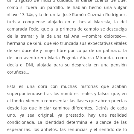
un disgusto de mucho cuidado al darse cuenta de que,
como si fuera un pardillo, le habían hecho una vulgar
«llave 13-14»; y la de un tal José Ramón Guzmán Rodríguez,
turista conquense alojado en el hostal Maresía; la del
camarada Fede, que a la primera de cambio se descuelga
de la trama; y la de una tal Ana —nombre doloroso—,
hermana de Gini, que vio truncada sus expectativas vitales
de ser docente y mujer libre por culpa de un patinazo; la
de una aventurera María Eugenia Abarca Miranda, como
decía el DNI, alojada para su desgracia en una pensión
coruñesa…
Esta es una obra con muchas historias que acaban
superponiéndose tras los nombres reales y falsos que, en
el fondo, vienen a representar las llaves que abren puertas
desde las que iniciar caminos diferentes. Detrás de cada
uno, ya sea original, ya prestado, hay una realidad
condicionada. La identidad determina el alcance de las
esperanzas, los anhelos, las renuncias y el sentido de lo