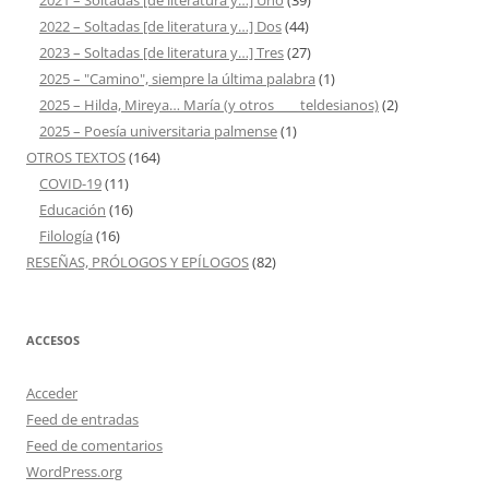
2021 – Soltadas [de literatura y…] Uno
(39)
2022 – Soltadas [de literatura y…] Dos
(44)
2023 – Soltadas [de literatura y…] Tres
(27)
2025 – "Camino", siempre la última palabra
(1)
2025 – Hilda, Mireya… María (y otros ___ teldesianos)
(2)
2025 – Poesía universitaria palmense
(1)
OTROS TEXTOS
(164)
COVID-19
(11)
Educación
(16)
Filología
(16)
RESEÑAS, PRÓLOGOS Y EPÍLOGOS
(82)
ACCESOS
Acceder
Feed de entradas
Feed de comentarios
WordPress.org