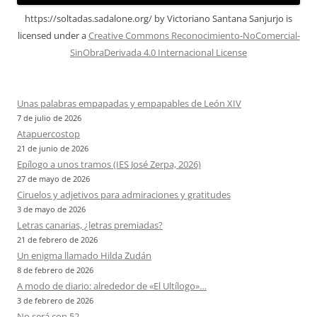
https://soltadas.sadalone.org/
by
Victoriano Santana Sanjurjo
is
licensed under a
Creative Commons Reconocimiento-NoComercial-
SinObraDerivada 4.0 Internacional License
Unas palabras empapadas y empapables de León XIV
7 de julio de 2026
Atapuercostop
21 de junio de 2026
Epílogo a unos tramos (IES José Zerpa, 2026)
27 de mayo de 2026
Ciruelos y adjetivos para admiraciones y gratitudes
3 de mayo de 2026
Letras canarias, ¿letras premiadas?
21 de febrero de 2026
Un enigma llamado Hilda Zudán
8 de febrero de 2026
A modo de diario: alrededor de «El Ultílogo»…
3 de febrero de 2026
No será con 52…