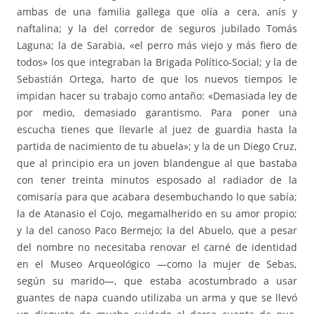
ambas de una familia gallega que olía a cera, anís y
naftalina; y la del corredor de seguros jubilado Tomás
Laguna; la de Sarabia, «el perro más viejo y más fiero de
todos» los que integraban la Brigada Político-Social; y la de
Sebastián Ortega, harto de que los nuevos tiempos le
impidan hacer su trabajo como antaño: «Demasiada ley de
por medio, demasiado garantismo. Para poner una
escucha tienes que llevarle al juez de guardia hasta la
partida de nacimiento de tu abuela»; y la de un Diego Cruz,
que al principio era un joven blandengue al que bastaba
con tener treinta minutos esposado al radiador de la
comisaría para que acabara desembuchando lo que sabía;
la de Atanasio el Cojo, megamalherido en su amor propio;
y la del canoso Paco Bermejo; la del Abuelo, que a pesar
del nombre no necesitaba renovar el carné de identidad
en el Museo Arqueológico —como la mujer de Sebas,
según su marido—, que estaba acostumbrado a usar
guantes de napa cuando utilizaba un arma y que se llevó