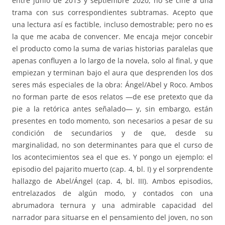
entre junio de 2013 y septiembre 2020, no se ciñe a una
trama con sus correspondientes subtramas. Acepto que
una lectura así es factible, incluso demostrable; pero no es
la que me acaba de convencer. Me encaja mejor concebir
el producto como la suma de varias historias paralelas que
apenas confluyen a lo largo de la novela, solo al final, y que
empiezan y terminan bajo el aura que desprenden los dos
seres más especiales de la obra: Ángel/Abel y Roco. Ambos
no forman parte de esos relatos —de ese pretexto que da
pie a la retórica antes señalado— y, sin embargo, están
presentes en todo momento, son necesarios a pesar de su
condición de secundarios y de que, desde su
marginalidad, no son determinantes para que el curso de
los acontecimientos sea el que es. Y pongo un ejemplo: el
episodio del pajarito muerto (cap. 4, bl. I) y el sorprendente
hallazgo de Abel/Ángel (cap. 4, bl. III). Ambos episodios,
entrelazados de algún modo, y contados con una
abrumadora ternura y una admirable capacidad del
narrador para situarse en el pensamiento del joven, no son