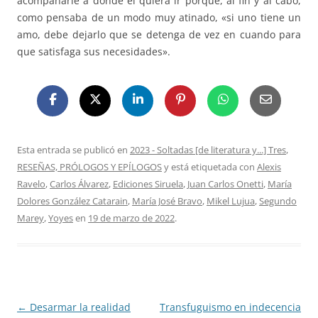
acompañarle a donde él quiera ir porque, al fin y al cabo,
como pensaba de un modo muy atinado, «si uno tiene un
amo, debe dejarlo que se detenga de vez en cuando para
que satisfaga sus necesidades».
Esta entrada se publicó en
2023 - Soltadas [de literatura y...] Tres
,
RESEÑAS, PRÓLOGOS Y EPÍLOGOS
y está etiquetada con
Alexis
Ravelo
,
Carlos Álvarez
,
Ediciones Siruela
,
Juan Carlos Onetti
,
María
Dolores González Catarain
,
María José Bravo
,
Mikel Lujua
,
Segundo
Marey
,
Yoyes
en
19 de marzo de 2022
.
Navegación
←
Desarmar la realidad
Transfuguismo en indecencia