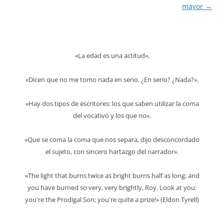
de
mayor
→
entradas
«La edad es una actitud».
«Dicen que no me tomo nada en serio. ¿En serio? ¿Nada?».
«Hay dos tipos de escritores: los que saben utilizar la coma
del vocativo y los que no».
«Que se coma la coma que nos separa, dijo desconcordado
el sujeto, con sincero hartazgo del narrador».
«The light that burns twice as bright burns half as long; and
you have burned so very, very brightly, Roy. Look at you:
you're the Prodigal Son; you're quite a prize!» (Eldon Tyrell)