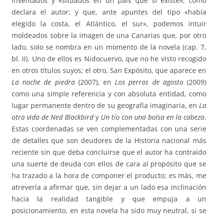
inventados y «situados en un país que sí existe», como
declara el autor; y que, ante apuntes del tipo «había
elegido la costa, el Atlántico, el sur», podemos intuir
moldeados sobre la imagen de una Canarias que, por otro
lado, solo se nombra en un momento de la novela (cap. 7,
bl. II). Uno de ellos es Nidocuervo, que no he visto recogido
en otros títulos suyos; el otro, San Expósito, que aparece en
La noche de piedra
(2007), en
Los perros de agosto
(2009)
como una simple referencia y con absoluta entidad, como
lugar permanente dentro de su geografía imaginaria, en
La
otra vida de Ned Blackbird
y
Un tío con una bolsa en la cabeza
.
Estas coordenadas se ven complementadas con una serie
de detalles que son deudores de la Historia nacional más
reciente sin que deba concluirse que el autor ha contraído
una suerte de deuda con ellos de cara al propósito que se
ha trazado a la hora de componer el producto; es más, me
atrevería a afirmar que, sin dejar a un lado esa inclinación
hacia la realidad tangible y que empuja a un
posicionamiento, en esta novela ha sido muy neutral, si se