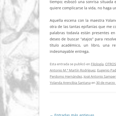
tiempo; esbozó una sonrisa situada e
quiere complicarse la vida, no haga u
Aquella escena con la maestra Yolan
otra de las tantas epifanías que me c
palabras todavía están presentes en
deseo de buscar “atajos” para resolv
título académico, un libro, una rela
indesmayable entrega.
Esta entrada se publicó en
Filología
,
OTROS
Antonio M.ª Martín Rodríguez
,
Eugenio Pa
Perdomo Hernández
,
José Antonio Samper 
Yolanda Arencibia Santana
en
30 de marzo
Navegación
←
Entradas más antiguas