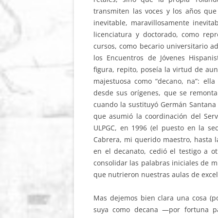
transmiten las voces y los años qu
inevitable, maravillosamente inevit
licenciatura y doctorado, como rep
cursos, como becario universitario ad
los Encuentros de Jóvenes Hispani
figura, repito, poseía la virtud de au
majestuosa como “decano, na”: ella 
desde sus orígenes, que se remonta
cuando la sustituyó Germán Santana H
que asumió la coordinación del Serv
ULPGC, en 1996 (el puesto en la se
Cabrera, mi querido maestro, hasta l
en el decanato, cedió el testigo a o
consolidar las palabras iniciales de m
que nutrieron nuestras aulas de excel
Mas dejemos bien clara una cosa (por
suya como decana —por fortuna pa