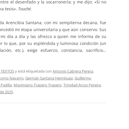
ntre el desenfado y la socarronería; y me dijo: «Si no
na tesis».
Touché.
da Arencibia Santana, con mi sempiterna decana, fue
oncedió mi etapa universitaria y que aún conservo. Sus
 mi día a día y las ofrezco a quien me informa de su
er lo que, por su espléndida y luminosa condición (un
ción, etc.), exige esfuerzo, constancia, sacrificio…
 TEXTOS
y está etiquetada con
Antonio Cabrera Perera
,
dorno Navarro
,
Germán Santana Henríquez
,
Guillermo
Padilla
,
Maximiano Trapero Trapero
,
Trinidad Arcos Pereira
,
 de 2025
.