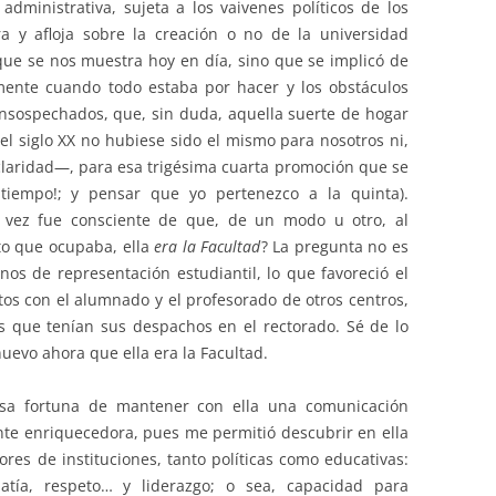
ministrativa, sujeta a los vaivenes políticos de los
 y afloja sobre la creación o no de la universidad
ue se nos muestra hoy en día, sino que se implicó de
mente cuando todo estaba por hacer y los obstáculos
nsospechados, que, sin duda, aquella suerte de hogar
l siglo XX no hubiese sido el mismo para nosotros ni,
laridad—, para esa trigésima cuarta promoción que se
tiempo!; y pensar que yo pertenezco a la quinta).
a vez fue consciente de que, de un modo u otro, al
to que ocupaba, ella
era la Facultad
? La pregunta no es
nos de representación estudiantil, lo que favoreció el
tos con el alumnado y el profesorado de otros centros,
s que tenían sus despachos en el rectorado. Sé de lo
uevo ahora que ella era la Facultad.
nsa fortuna de mantener con ella una comunicación
nte enriquecedora, pues me permitió descubrir en ella
res de instituciones, tanto políticas como educativas:
patía, respeto… y liderazgo; o sea, capacidad para