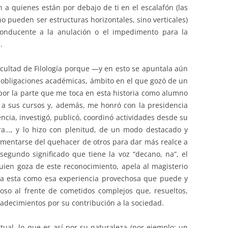
 a quienes están por debajo de ti en el escalafón (las
o pueden ser estructuras horizontales, sino verticales)
conducente a la anulación o el impedimento para la
.
ultad de Filología porque —y en esto se apuntala aún
obligaciones académicas, ámbito en el que gozó de un
 por la parte que me toca en esta historia como alumno
tí a sus cursos y, además, me honró con la presidencia
encia, investigó, publicó, coordinó actividades desde su
ura…, y lo hizo con plenitud, de un modo destacado y
imentarse del quehacer de otros para dar más realce a
segundo significado que tiene la voz “decano, na”, el
uien goza de este reconocimiento, apela al magisterio
da esta como esa experiencia provechosa que puede y
toso al frente de cometidos complejos que, resueltos,
radecimientos por su contribución a la sociedad.
al, lo que es así por su naturaleza (por ejemplo: un