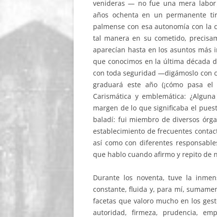
venideras — no fue una mera labor ad
años ochenta en un permanente tira
palmense con esa autonomía con la q
tal manera en su cometido, precisa
aparecían hasta en los asuntos más i
que conocimos en la última década de
con toda seguridad —digámoslo con c
graduará este año (¡cómo pasa el 
Carismática y emblemática: ¿Algun
margen de lo que significaba el pues
baladí: fui miembro de diversos órga
establecimiento de frecuentes contac
así como con diferentes responsable
que hablo cuando afirmo y repito de n
Durante los noventa, tuve la inme
constante, fluida y, para mí, sumame
facetas que valoro mucho en los gesto
autoridad, firmeza, prudencia, em