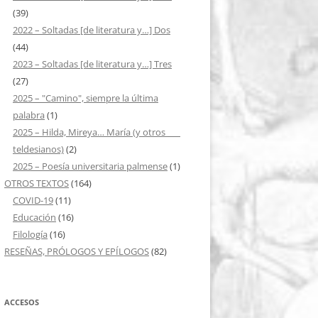
(39)
2022 – Soltadas [de literatura y…] Dos
(44)
2023 – Soltadas [de literatura y…] Tres
(27)
2025 – "Camino", siempre la última
palabra
(1)
2025 – Hilda, Mireya… María (y otros ___
teldesianos)
(2)
2025 – Poesía universitaria palmense
(1)
OTROS TEXTOS
(164)
COVID-19
(11)
Educación
(16)
Filología
(16)
RESEÑAS, PRÓLOGOS Y EPÍLOGOS
(82)
ACCESOS