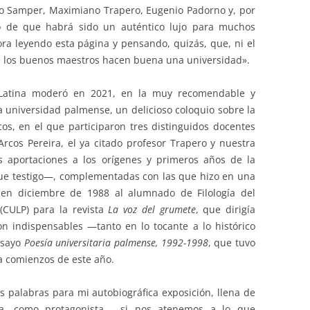
nio Samper, Maximiano Trapero, Eugenio Padorno y, por
do de que habrá sido un auténtico lujo para muchos
ra leyendo esta página y pensando, quizás, que, ni el
ue los buenos maestros hacen buena una universidad».
ía Latina moderó en 2021, en la muy recomendable y
la universidad palmense, un delicioso coloquio sobre la
icos, en el que participaron tres distinguidos docentes
 Arcos Pereira, el ya citado profesor Trapero y nuestra
s aportaciones a los orígenes y primeros años de la
fue testigo—, complementadas con las que hizo en una
 en diciembre de 1988 al alumnado de Filología del
(CULP) para la revista
La voz del grumete
, que dirigía
 indispensables —tanto en lo tocante a lo histórico
nsayo
Poesía universitaria palmense, 1992-1998
, que tuvo
a comienzos de este año.
s palabras para mi autobiográfica exposición, llena de
nda, como protagonista —si nos atenemos a lo que