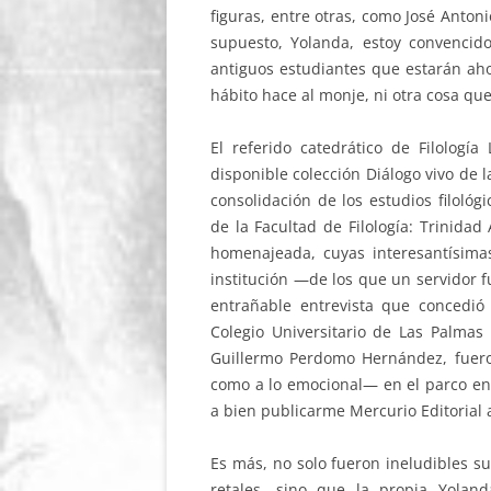
figuras, entre otras, como José Anto
supuesto, Yolanda, estoy convenci
antiguos estudiantes que estarán aho
hábito hace al monje, ni otra cosa q
El referido catedrático de Filolog
disponible colección Diálogo vivo de 
consolidación de los estudios filológ
de la Facultad de Filología: Trinidad
homenajeada, cuyas interesantísima
institución —de los que un servidor 
entrañable entrevista que concedió
Colegio Universitario de Las Palmas 
Guillermo Perdomo Hernández, fueron
como a lo emocional— en el parco e
a bien publicarme Mercurio Editorial 
Es más, no solo fueron ineludibles su
retales, sino que la propia Yola