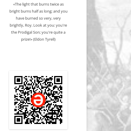
«The light that burns twice as
bright burns half as long; and you
have burned so very, very
brightly, Roy. Look at you: you're
the Prodigal Son; you're quite a
prize!» (Eldon Tyrell)