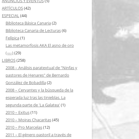
ANUNCIOS Y EVENTOS
(5)
ARTÍCULOS
(42)
ESPECIAL
(44)
Biblioteca Básica Canaria
(2)
Biblioteca Canaria de Lecturas
(6)
Felípica
(1)
Las metamorfosis AKA El asno de oro
(—-)
(29)
LIBROS
(258)
2008 – Análisis paratextual de "Ninfas y
pastores de Henares" de Bernardo
González de Bobadilla
(2)
2008 – Cervantes y la búsqueda de la
esperada luz tras las tinieblas. La
segunda parte de 'La Galatea'
(1)
2010 – Exitus
(11)
2010 – Moiras Chacaritas
(45)
2010 – Pro Marcelas
(12)
2011 – El género pastoril a través de