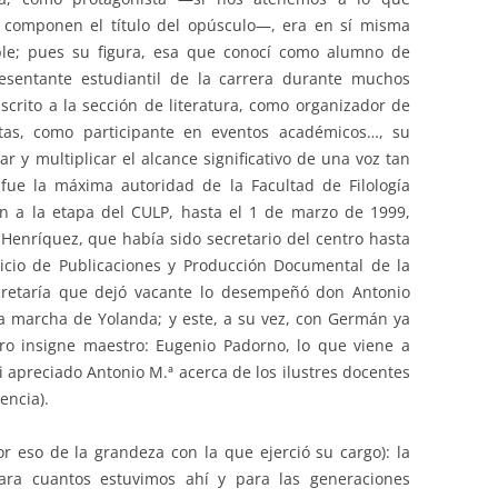
e componen el título del opúsculo—, era en sí misma
able; pues su figura, esa que conocí como alumno de
resentante estudiantil de la carrera durante muchos
scrito a la sección de literatura, como organizador de
stas, como participante en eventos académicos…, su
nar y multiplicar el alcance significativo de una voz tan
fue la máxima autoridad de la Facultad de Filología
n a la etapa del CULP, hasta el 1 de marzo de 1999,
enríquez, que había sido secretario del centro hasta
icio de Publicaciones y Producción Documental de la
cretaría que dejó vacante lo desempeñó don Antonio
a marcha de Yolanda; y este, a su vez, con Germán ya
tro insigne maestro: Eugenio Padorno, lo que viene a
i apreciado Antonio M.ª acerca de los ilustres docentes
encia).
 eso de la grandeza con la que ejerció su cargo): la
ra cuantos estuvimos ahí y para las generaciones