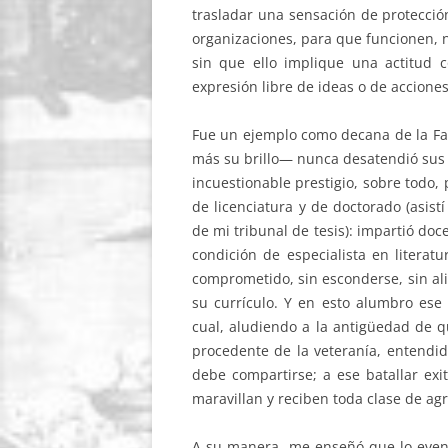
trasladar una sensación de protección
organizaciones, para que funcionen, n
sin que ello implique una actitud 
expresión libre de ideas o de acciones
Fue un ejemplo como decana de la Fac
más su brillo— nunca desatendió sus 
incuestionable prestigio, sobre todo,
de licenciatura y de doctorado (asis
de mi tribunal de tesis): impartió doc
condición de especialista en literat
comprometido, sin esconderse, sin al
su currículo. Y en esto alumbro ese 
cual, aludiendo a la antigüedad de q
procedente de la veteranía, entendi
debe compartirse; a ese batallar exi
maravillan y reciben toda clase de ag
A su manera, me enseñó que lo eventu