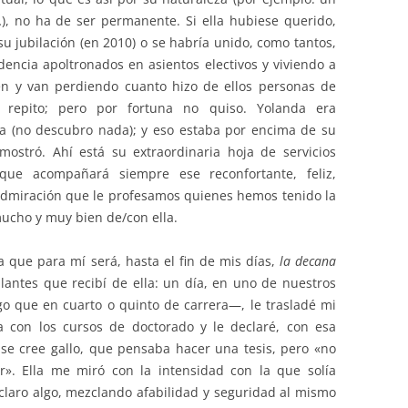
), no ha de ser permanente. Si ella hubiese querido,
u jubilación (en 2010) o se habría unido, como tantos,
dencia apoltronados en asientos electivos y viviendo a
n y van perdiendo cuanto hizo de ellos personas de
, repito; pero por fortuna no quiso. Yolanda era
a (no descubro nada); y eso estaba por encima de su
mostró. Ahí está su extraordinaria hoja de servicios
 que acompañará siempre ese reconfortante, feliz,
admiración que le profesamos quienes hemos tenido la
ucho y muy bien de/con ella.
a que para mí será, hasta el fin de mis días,
la decana
lantes que recibí de ella: un día, en uno de nuestros
 que en cuarto o quinto de carrera—, le trasladé mi
ra con los cursos de doctorado y le declaré, con esa
e se cree gallo, que pensaba hacer una tesis, pero «no
». Ella me miró con la intensidad con la que solía
laro algo, mezclando afabilidad y seguridad al mismo