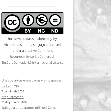
https://soltadas.sadalone.org/
by
Victoriano Santana Sanjurjo
is licensed
under a
Creative Commons
Reconocimiento-NoComercial-
SinObraDerivada 4.0 Internacional License
Unas palabras empapadas y empapables
de León XIV
7 de julio de 2026
Atapuercostop
21 de junio de 2026
Epílogo a unos tramos (IES José Zerpa,