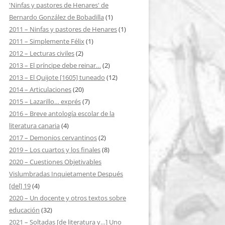
'Ninfas y pastores de Henares' de
Bernardo González de Bobadilla
(1)
2011 – Ninfas y pastores de Henares
(1)
2011 – Simplemente Félix
(1)
2012 – Lecturas civiles
(2)
2013 – El príncipe debe reinar…
(2)
2013 – El Quijote [1605] tuneado
(12)
2014 – Articulaciones
(20)
2015 – Lazarillo… exprés
(7)
2016 – Breve antología escolar de la
literatura canaria
(4)
2017 – Demonios cervantinos
(2)
2019 – Los cuartos y los finales
(8)
2020 – Cuestiones Objetivables
Vislumbradas Inquietamente Después
[del] 19
(4)
2020 – Un docente y otros textos sobre
educación
(32)
2021 – Soltadas [de literatura y…] Uno