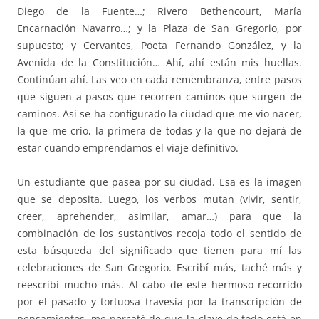
Diego de la Fuente…; Rivero Bethencourt, María
Encarnación Navarro…; y la Plaza de San Gregorio, por
supuesto; y Cervantes, Poeta Fernando González, y la
Avenida de la Constitución… Ahí, ahí están mis huellas.
Continúan ahí. Las veo en cada remembranza, entre pasos
que siguen a pasos que recorren caminos que surgen de
caminos. Así se ha configurado la ciudad que me vio nacer,
la que me crio, la primera de todas y la que no dejará de
estar cuando emprendamos el viaje definitivo.
Un estudiante que pasea por su ciudad. Esa es la imagen
que se deposita. Luego, los verbos mutan (vivir, sentir,
creer, aprehender, asimilar, amar…) para que la
combinación de los sustantivos recoja todo el sentido de
esta búsqueda del significado que tienen para mí las
celebraciones de San Gregorio. Escribí más, taché más y
reescribí mucho más. Al cabo de este hermoso recorrido
por el pasado y tortuosa travesía por la transcripción de
pensamientos, me percaté de que la clave de todo está en