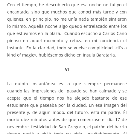
Con el tiempo, he descubierto que esa noche no fui yo el
encantado, sino que muchos que conocí más tarde y con
quienes, en principio, no me unía nada también sintieron
lo mismo. Aquella noche algo quedó entrelazado entre los
que estuvimos en la plaza. Cuando escucho a Carlos Cano
pienso en aquel momento y retoza en mi conciencia el
instante. En la claridad, todo se vuelve complicidad. «It’s a
kind of magic», hubiésemos dicho en Ínsula Barataria.
VI
La quinta instantánea es la que siempre permanece
cuando las impresiones del pasado se han calmado y se
acepta que el tiempo nos ha alejado bastante de ese
estudiante que paseaba por la ciudad. En esa imagen del
presente y, de algún modo, del futuro, está mi padre. Él
murió diez minutos antes de que comenzase el día 17 de
noviembre, festividad de San Gregorio, el patrón del barrio
donde nació y vivió toda su vida. Inevitablemente, él