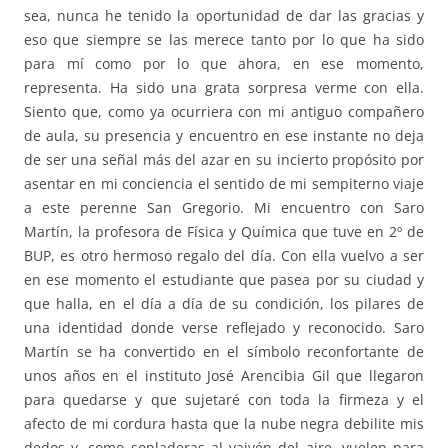
sea, nunca he tenido la oportunidad de dar las gracias y
eso que siempre se las merece tanto por lo que ha sido
para mí como por lo que ahora, en ese momento,
representa. Ha sido una grata sorpresa verme con ella.
Siento que, como ya ocurriera con mi antiguo compañero
de aula, su presencia y encuentro en ese instante no deja
de ser una señal más del azar en su incierto propósito por
asentar en mi conciencia el sentido de mi sempiterno viaje
a este perenne San Gregorio. Mi encuentro con Saro
Martín, la profesora de Física y Química que tuve en 2º de
BUP, es otro hermoso regalo del día. Con ella vuelvo a ser
en ese momento el estudiante que pasea por su ciudad y
que halla, en el día a día de su condición, los pilares de
una identidad donde verse reflejado y reconocido. Saro
Martín se ha convertido en el símbolo reconfortante de
unos años en el instituto José Arencibia Gil que llegaron
para quedarse y que sujetaré con toda la firmeza y el
afecto de mi cordura hasta que la nube negra debilite mis
dedos y, como sopladeras al vaivén del aire, vuelen para