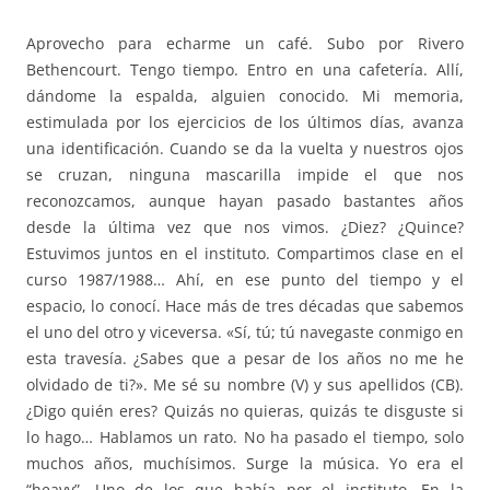
Aprovecho para echarme un café. Subo por Rivero
Bethencourt. Tengo tiempo. Entro en una cafetería. Allí,
dándome la espalda, alguien conocido. Mi memoria,
estimulada por los ejercicios de los últimos días, avanza
una identificación. Cuando se da la vuelta y nuestros ojos
se cruzan, ninguna mascarilla impide el que nos
reconozcamos, aunque hayan pasado bastantes años
desde la última vez que nos vimos. ¿Diez? ¿Quince?
Estuvimos juntos en el instituto. Compartimos clase en el
curso 1987/1988… Ahí, en ese punto del tiempo y el
espacio, lo conocí. Hace más de tres décadas que sabemos
el uno del otro y viceversa. «Sí, tú; tú navegaste conmigo en
esta travesía. ¿Sabes que a pesar de los años no me he
olvidado de ti?». Me sé su nombre (V) y sus apellidos (CB).
¿Digo quién eres? Quizás no quieras, quizás te disguste si
lo hago… Hablamos un rato. No ha pasado el tiempo, solo
muchos años, muchísimos. Surge la música. Yo era el
“heavy”. Uno de los que había por el instituto. En la