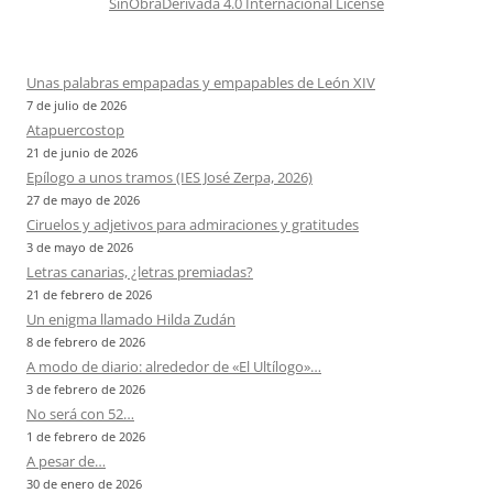
SinObraDerivada 4.0 Internacional License
Unas palabras empapadas y empapables de León XIV
7 de julio de 2026
Atapuercostop
21 de junio de 2026
Epílogo a unos tramos (IES José Zerpa, 2026)
27 de mayo de 2026
Ciruelos y adjetivos para admiraciones y gratitudes
3 de mayo de 2026
Letras canarias, ¿letras premiadas?
21 de febrero de 2026
Un enigma llamado Hilda Zudán
8 de febrero de 2026
A modo de diario: alrededor de «El Ultílogo»…
3 de febrero de 2026
No será con 52…
1 de febrero de 2026
A pesar de…
30 de enero de 2026