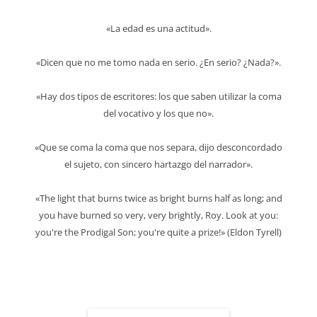
entradas
«La edad es una actitud».
«Dicen que no me tomo nada en serio. ¿En serio? ¿Nada?».
«Hay dos tipos de escritores: los que saben utilizar la coma
del vocativo y los que no».
«Que se coma la coma que nos separa, dijo desconcordado
el sujeto, con sincero hartazgo del narrador».
«The light that burns twice as bright burns half as long; and
you have burned so very, very brightly, Roy. Look at you:
you're the Prodigal Son; you're quite a prize!» (Eldon Tyrell)