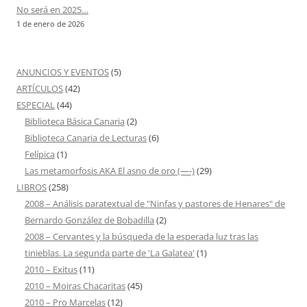
No será en 2025…
1 de enero de 2026
ANUNCIOS Y EVENTOS
(5)
ARTÍCULOS
(42)
ESPECIAL
(44)
Biblioteca Básica Canaria
(2)
Biblioteca Canaria de Lecturas
(6)
Felípica
(1)
Las metamorfosis AKA El asno de oro (—-)
(29)
LIBROS
(258)
2008 – Análisis paratextual de "Ninfas y pastores de Henares" de
Bernardo González de Bobadilla
(2)
2008 – Cervantes y la búsqueda de la esperada luz tras las
tinieblas. La segunda parte de 'La Galatea'
(1)
2010 – Exitus
(11)
2010 – Moiras Chacaritas
(45)
2010 – Pro Marcelas
(12)