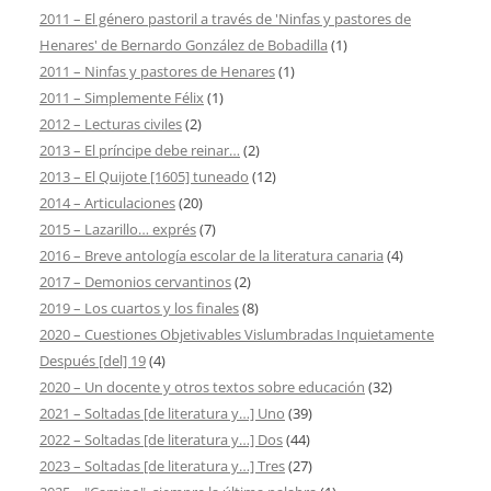
2011 – El género pastoril a través de 'Ninfas y pastores de
Henares' de Bernardo González de Bobadilla
(1)
2011 – Ninfas y pastores de Henares
(1)
2011 – Simplemente Félix
(1)
2012 – Lecturas civiles
(2)
2013 – El príncipe debe reinar…
(2)
2013 – El Quijote [1605] tuneado
(12)
2014 – Articulaciones
(20)
2015 – Lazarillo… exprés
(7)
2016 – Breve antología escolar de la literatura canaria
(4)
2017 – Demonios cervantinos
(2)
2019 – Los cuartos y los finales
(8)
2020 – Cuestiones Objetivables Vislumbradas Inquietamente
Después [del] 19
(4)
2020 – Un docente y otros textos sobre educación
(32)
2021 – Soltadas [de literatura y…] Uno
(39)
2022 – Soltadas [de literatura y…] Dos
(44)
2023 – Soltadas [de literatura y…] Tres
(27)