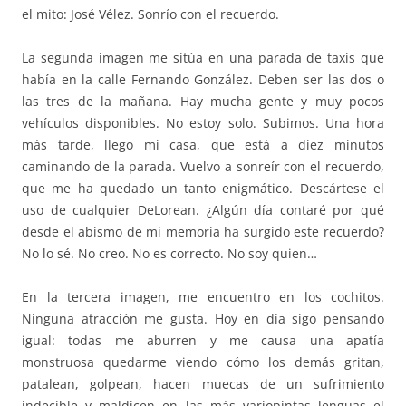
el mito: José Vélez. Sonrío con el recuerdo.
La segunda imagen me sitúa en una parada de taxis que
había en la calle Fernando González. Deben ser las dos o
las tres de la mañana. Hay mucha gente y muy pocos
vehículos disponibles. No estoy solo. Subimos. Una hora
más tarde, llego mi casa, que está a diez minutos
caminando de la parada. Vuelvo a sonreír con el recuerdo,
que me ha quedado un tanto enigmático. Descártese el
uso de cualquier DeLorean. ¿Algún día contaré por qué
desde el abismo de mi memoria ha surgido este recuerdo?
No lo sé. No creo. No es correcto. No soy quien…
En la tercera imagen, me encuentro en los cochitos.
Ninguna atracción me gusta. Hoy en día sigo pensando
igual: todas me aburren y me causa una apatía
monstruosa quedarme viendo cómo los demás gritan,
patalean, golpean, hacen muecas de un sufrimiento
indecible y maldicen en las más variopintas lenguas el