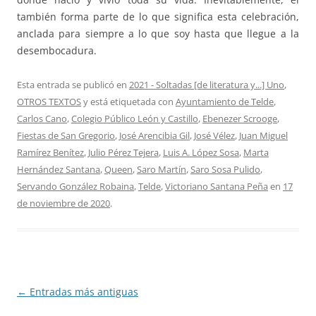
también forma parte de lo que significa esta celebración,
anclada para siempre a lo que soy hasta que llegue a la
desembocadura.
Esta entrada se publicó en
2021 - Soltadas [de literatura y...] Uno
,
OTROS TEXTOS
y está etiquetada con
Ayuntamiento de Telde
,
Carlos Cano
,
Colegio Público León y Castillo
,
Ebenezer Scrooge
,
Fiestas de San Gregorio
,
José Arencibia Gil
,
José Vélez
,
Juan Miguel
Ramírez Benítez
,
Julio Pérez Tejera
,
Luis A. López Sosa
,
Marta
Hernández Santana
,
Queen
,
Saro Martín
,
Saro Sosa Pulido
,
Servando González Robaina
,
Telde
,
Victoriano Santana Peña
en
17
de noviembre de 2020
.
Navegación
←
Entradas más antiguas
de