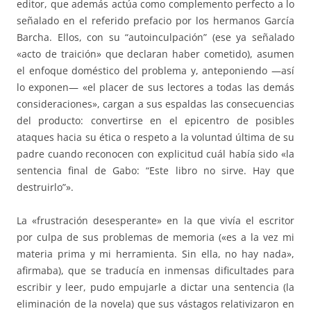
editor, que además actúa como complemento perfecto a lo
señalado en el referido prefacio por los hermanos García
Barcha. Ellos, con su “autoinculpación” (ese ya señalado
«acto de traición» que declaran haber cometido), asumen
el enfoque doméstico del problema y, anteponiendo —así
lo exponen— «el placer de sus lectores a todas las demás
consideraciones», cargan a sus espaldas las consecuencias
del producto: convertirse en el epicentro de posibles
ataques hacia su ética o respeto a la voluntad última de su
padre cuando reconocen con explicitud cuál había sido «la
sentencia final de Gabo: “Este libro no sirve. Hay que
destruirlo”».
La «frustración desesperante» en la que vivía el escritor
por culpa de sus problemas de memoria («es a la vez mi
materia prima y mi herramienta. Sin ella, no hay nada»,
afirmaba), que se traducía en inmensas dificultades para
escribir y leer, pudo empujarle a dictar una sentencia (la
eliminación de la novela) que sus vástagos relativizaron en