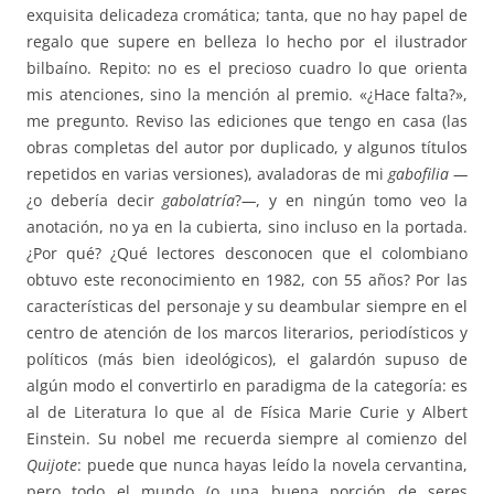
exquisita delicadeza cromática; tanta, que no hay papel de
regalo que supere en belleza lo hecho por el ilustrador
bilbaíno. Repito: no es el precioso cuadro lo que orienta
mis atenciones, sino la mención al premio. «¿Hace falta?»,
me pregunto. Reviso las ediciones que tengo en casa (las
obras completas del autor por duplicado, y algunos títulos
repetidos en varias versiones), avaladoras de mi
gabofilia —
¿o debería decir
gabolatría
?
—
, y en ningún tomo veo la
anotación, no ya en la cubierta, sino incluso en la portada.
¿Por qué? ¿Qué lectores desconocen que el colombiano
obtuvo este reconocimiento en 1982, con 55 años? Por las
características del personaje y su deambular siempre en el
centro de atención de los marcos literarios, periodísticos y
políticos (más bien ideológicos), el galardón supuso de
algún modo el convertirlo en paradigma de la categoría: es
al de Literatura lo que al de Física Marie Curie y Albert
Einstein. Su nobel me recuerda siempre al comienzo del
Quijote
: puede que nunca hayas leído la novela cervantina,
pero todo el mundo (o una buena porción de seres