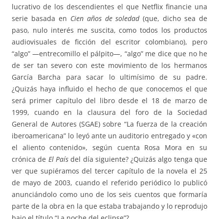
lucrativo de los descendientes el que Netflix financie una
serie basada en
Cien años de soledad
(que, dicho sea de
paso, nulo interés me suscita, como todos los productos
audiovisuales de ficción del escritor colombiano), pero
“algo” —entrecomillo el pálpito—, “algo” me dice que no he
de ser tan severo con este movimiento de los hermanos
García Barcha para sacar lo ultimísimo de su padre.
¿Quizás haya influido el hecho de que conocemos el que
será primer capítulo del libro desde el 18 de marzo de
1999, cuando en la clausura del foro de la Sociedad
General de Autores (SGAE) sobre “La fuerza de la creación
iberoamericana” lo leyó ante un auditorio entregado y «con
el aliento contenido», según cuenta Rosa Mora en su
crónica de
El País
del día siguiente? ¿Quizás algo tenga que
ver que supiéramos del tercer capítulo de la novela el 25
de mayo de 2003, cuando el referido periódico lo publicó
anunciándolo como uno de los seis cuentos que formaría
parte de la obra en la que estaba trabajando y lo reprodujo
bajo el título “La noche del eclipse”?