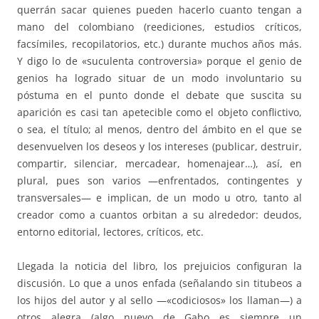
querrán sacar quienes pueden hacerlo cuanto tengan a
mano del colombiano (reediciones, estudios críticos,
facsímiles, recopilatorios, etc.) durante muchos años más.
Y digo lo de «suculenta controversia» porque el genio de
genios ha logrado situar de un modo involuntario su
póstuma en el punto donde el debate que suscita su
aparición es casi tan apetecible como el objeto conflictivo,
o sea, el título; al menos, dentro del ámbito en el que se
desenvuelven los deseos y los intereses (publicar, destruir,
compartir, silenciar, mercadear, homenajear…), así, en
plural, pues son varios —enfrentados, contingentes y
transversales— e implican, de un modo u otro, tanto al
creador como a cuantos orbitan a su alrededor: deudos,
entorno editorial, lectores, críticos, etc.
Llegada la noticia del libro, los prejuicios configuran la
discusión. Lo que a unos enfada (señalando sin titubeos a
los hijos del autor y al sello —«codiciosos» los llaman—) a
otros alegra (algo nuevo de Gabo es siempre un