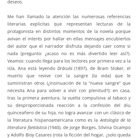
deseos.
Me han llamado la atención las numerosas referencias
literarias explícitas que representan lecturas de la
protagonista en distintos momentos de la novela porque
avivan el interés por hallar en ellas mensajes encubiertos
del autor que el narrador disfruta dejando caer como si
nada (pregunto: ¿acaso no es más divertido leer así?).
Veamos: cuando llega para los lectores por primera vez a la
isla, Ana está leyendo
Drácula
(1897), de Bram Stoker, el
muerto que revive con la sangre (la vida) que le
suministran otros (¿insinuación de la “nueva sangre” que
necesita Ana para volver a vivir con plenitud?); en casa,
tras la primera aventura, la vuelta compulsiva al tabaco y
su desproporcionada reacción a la confesión del diu
quinceañero de su hija, no logra avanzar con un clásico de
la literatura hispanoamericana como es la
Antología de la
literatura fantástica
(1940), de Jorge Borges, Silvina Ocampo
y Adolfo Bioy Casares (rota la ficción del hogar, ¿solo queda