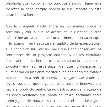
blablablá que, como tal, no conduce a ningún lugar que
merezca la pena porque bordea lo que importa en este
caso: la obra literaria.
Con lo divulgado hasta ahora en los medios sobre la
póstuma y con lo que sé acerca de la cuestión (o creo
saber), me atrevo a plantear una primera observación que
—lo asumo— no traspasará el ámbito de la especulación:
si la condición
sine qua non
para que Gabo conservara los
borradores de un proyecto editorial y no los eliminara
(como afirman sus herederos que hacía con los quehaceres
torcidos) era su esperanza de que progresaran y
culminaran en una obra meritoria, no habiendo maltratado
ni mandando a reducir a cenizas
En agosto nos vemos
, es
lógico suponer que algo de esperanza o benevolencia
hacia el producto sentía. La no destrucción de ninguna de
las cinco versiones que había del texto, fechadas entre
junio y julio de 2004, ni sus copias, ni el material digital,
¿no es una señal de que, quizás, aún esperaba algo de