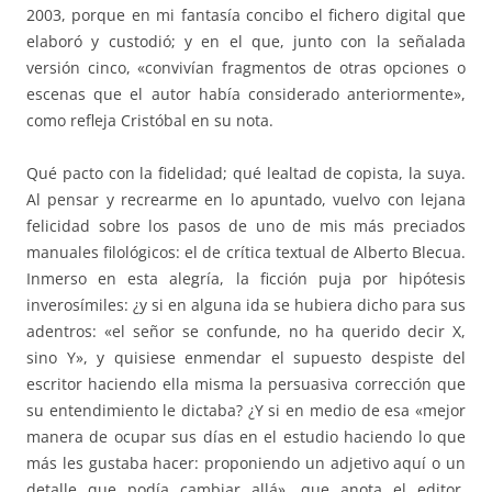
2003, porque en mi fantasía concibo el fichero digital que
elaboró y custodió; y en el que, junto con la señalada
versión cinco, «convivían fragmentos de otras opciones o
escenas que el autor había considerado anteriormente»,
como refleja Cristóbal en su nota.
Qué pacto con la fidelidad; qué lealtad de copista, la suya.
Al pensar y recrearme en lo apuntado, vuelvo con lejana
felicidad sobre los pasos de uno de mis más preciados
manuales filológicos: el de crítica textual de Alberto Blecua.
Inmerso en esta alegría, la ficción puja por hipótesis
inverosímiles: ¿y si en alguna ida se hubiera dicho para sus
adentros: «el señor se confunde, no ha querido decir X,
sino Y», y quisiese enmendar el supuesto despiste del
escritor haciendo ella misma la persuasiva corrección que
su entendimiento le dictaba? ¿Y si en medio de esa «mejor
manera de ocupar sus días en el estudio haciendo lo que
más les gustaba hacer: proponiendo un adjetivo aquí o un
detalle que podía cambiar allá», que anota el editor,