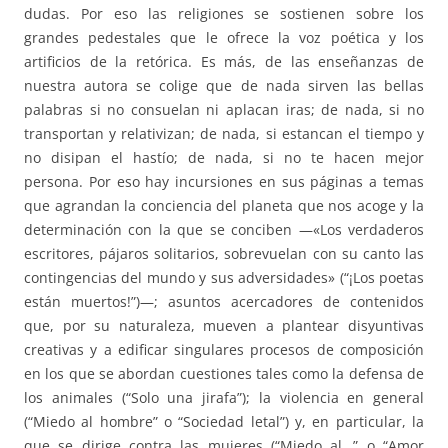
dudas. Por eso las religiones se sostienen sobre los
grandes pedestales que le ofrece la voz poética y los
artificios de la retórica. Es más, de las enseñanzas de
nuestra autora se colige que de nada sirven las bellas
palabras si no consuelan ni aplacan iras; de nada, si no
transportan y relativizan; de nada, si estancan el tiempo y
no disipan el hastío; de nada, si no te hacen mejor
persona. Por eso hay incursiones en sus páginas a temas
que agrandan la conciencia del planeta que nos acoge y la
determinación con la que se conciben —«Los verdaderos
escritores, pájaros solitarios, sobrevuelan con su canto las
contingencias del mundo y sus adversidades» (“¡Los poetas
están muertos!”)—; asuntos acercadores de contenidos
que, por su naturaleza, mueven a plantear disyuntivas
creativas y a edificar singulares procesos de composición
en los que se abordan cuestiones tales como la defensa de
los animales (“Solo una jirafa”); la violencia en general
(“Miedo al hombre” o “Sociedad letal”) y, en particular, la
que se dirige contra las mujeres (“Miedo al…” o “Amor