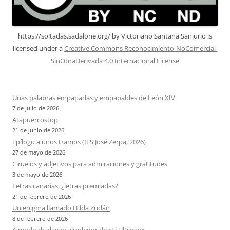
https://soltadas.sadalone.org/
by
Victoriano Santana Sanjurjo
is
licensed under a
Creative Commons Reconocimiento-NoComercial-
SinObraDerivada 4.0 Internacional License
Unas palabras empapadas y empapables de León XIV
7 de julio de 2026
Atapuercostop
21 de junio de 2026
Epílogo a unos tramos (IES José Zerpa, 2026)
27 de mayo de 2026
Ciruelos y adjetivos para admiraciones y gratitudes
3 de mayo de 2026
Letras canarias, ¿letras premiadas?
21 de febrero de 2026
Un enigma llamado Hilda Zudán
8 de febrero de 2026