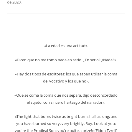
de 2020
.
«La edad es una actitud».
«Dicen que no me tomo nada en serio. ¿En serio? ¿Nada?».
«Hay dos tipos de escritores: los que saben utilizar la coma
del vocativo y los que no».
«Que se coma la coma que nos separa, dijo desconcordado
el sujeto, con sincero hartazgo del narrador».
«The light that burns twice as bright burns half as long; and
you have burned so very, very brightly, Roy. Look at you:
you're the Prodigal Son; you're quite a prize!» (Eldon Tyrell)