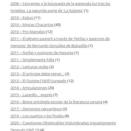
2008 – Cervantes y la búsqueda de la esperada luz tras las
tinieblas. La segunda parte de 'La Galatea'
(1)
2010 – Exitus
(11)
2010 – Moiras Chacaritas
(45)
2010 – Pro Marcelas
(12)
2011 – El género pastoril a través de 'Ninfas y pastores de
Henares' de Bernardo González de Bobadilla
(1)
2011 – Ninfas y pastores de Henares
(1)
2011 – Simplemente Félix
(1)
2012 – Lecturas civiles
(2)
2013 – El príncipe debe reinar…
(2)
2013 – El Quijote [1605] tuneado
(12)
2014 – Articulaciones
(20)
2015 – Lazarillo… exprés
(7)
2016 – Breve antología escolar de la literatura canaria
(4)
2017 – Demonios cervantinos
(2)
2019 – Los cuartos y los finales
(8)
2020 – Cuestiones Objetivables Vislumbradas Inquietamente
Después [del] 19
(4)