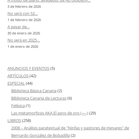
A modo de diario: alrededor de «El Ultílogo»…
3 de febrero de 2026
No será con 52…
1 de febrero de 2026
A pesar de…
30 de enero de 2026
No será en 2025…
1 de enero de 2026
ANUNCIOS Y EVENTOS
(5)
ARTÍCULOS
(42)
ESPECIAL
(44)
Biblioteca Básica Canaria
(2)
Biblioteca Canaria de Lecturas
(6)
Felípica
(1)
Las metamorfosis AKA El asno de oro (—-)
(29)
LIBROS
(258)
2008 – Análisis paratextual de "Ninfas y pastores de Henares" de
Bernardo González de Bobadilla
(2)