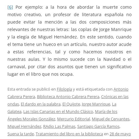
[6]
Por ejemplo: a la hora de abordar la muerte como
motivo creativo, un profesor de literatura española no
puede evitar la mención a las dos composiciones más
relevantes de nuestras letras: las coplas de Jorge Manrique
y la elegía de Miguel Hernández. En este sentido, cuando
el tema tiene un hueco en un artículo, nuestro autor acude
a estas referencias, tal y como hacemos nosotros en
nuestras aulas. Y lo mismo sucede con la Navidad o el
carnaval, por citar dos asuntos que tienen un significativo
lugar en el libro que nos ocupa.
Esta entrada se publicó en
Filología
y está etiquetada con
Antonio
Cabrera Perera
,
Biblioteca Antonio Cabrera Perera
,
Crónicas en las
ondas
,
El dardo en la palabra
,
El Quijote
,
Jorge Manrique
,
La
Galatea
,
Las Islas Canarias en el Mundo Clásico
,
María de los
Ángeles Morales González
,
Mercurio Editorial
,
Miguel de Cervantes
,
Miguel Hernández
,
RAdio Las Palmas
,
Santiago García Ramos
,
Suena la tarde
,
Tratamiento del libro en la biblioteca
en
28 de mayo