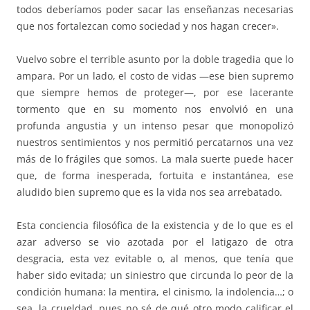
todos deberíamos poder sacar las enseñanzas necesarias
que nos fortalezcan como sociedad y nos hagan crecer».
Vuelvo sobre el terrible asunto por la doble tragedia que lo
ampara. Por un lado, el costo de vidas —ese bien supremo
que siempre hemos de proteger—, por ese lacerante
tormento que en su momento nos envolvió en una
profunda angustia y un intenso pesar que monopolizó
nuestros sentimientos y nos permitió percatarnos una vez
más de lo frágiles que somos. La mala suerte puede hacer
que, de forma inesperada, fortuita e instantánea, ese
aludido bien supremo que es la vida nos sea arrebatado.
Esta conciencia filosófica de la existencia y de lo que es el
azar adverso se vio azotada por el latigazo de otra
desgracia, esta vez evitable o, al menos, que tenía que
haber sido evitada; un siniestro que circunda lo peor de la
condición humana: la mentira, el cinismo, la indolencia…; o
sea, la crueldad, pues no sé de qué otro modo calificar el