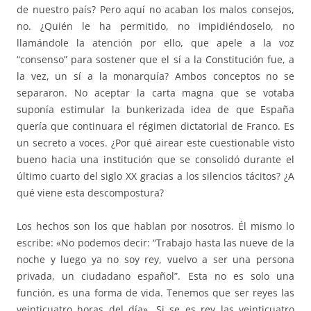
de nuestro país? Pero aquí no acaban los malos consejos,
no. ¿Quién le ha permitido, no impidiéndoselo, no
llamándole la atención por ello, que apele a la voz
“consenso” para sostener que el sí a la Constitución fue, a
la vez, un sí a la monarquía? Ambos conceptos no se
separaron. No aceptar la carta magna que se votaba
suponía estimular la bunkerizada idea de que España
quería que continuara el régimen dictatorial de Franco. Es
un secreto a voces. ¿Por qué airear este cuestionable visto
bueno hacia una institución que se consolidó durante el
último cuarto del siglo XX gracias a los silencios tácitos? ¿A
qué viene esta descompostura?
Los hechos son los que hablan por nosotros. Él mismo lo
escribe: «No podemos decir: “Trabajo hasta las nueve de la
noche y luego ya no soy rey, vuelvo a ser una persona
privada, un ciudadano español”. Esta no es solo una
función, es una forma de vida. Tenemos que ser reyes las
veinticuatro horas del día». Si se es rey las veinticuatro