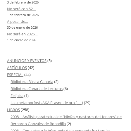
3 de febrero de 2026
No será con 52…
1 de febrero de 2026
A pesar de…
30 de enero de 2026
No será en 2025…
1 de enero de 2026
ANUNCIOS Y EVENTOS
(5)
ARTÍCULOS
(42)
ESPECIAL
(44)
Biblioteca Básica Canaria
(2)
Biblioteca Canaria de Lecturas
(6)
Felípica
(1)
Las metamorfosis AKA El asno de oro (—-)
(29)
LIBROS
(258)
2008 – Análisis paratextual de "Ninfas y pastores de Henares" de
Bernardo González de Bobadilla
(2)
2008 – Cervantes y la búsqueda de la esperada luz tras las