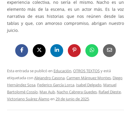
experiencia colectiva, no sería el mismo. Nacho es un
elemento más de la escena, es un actor más. Es la voz
narrativa de esas historias que nos reúnen desde las
tablas y que, con amoroso compromiso, abrigan nuestro
juicio.
Esta entrada se publicó en
Educación
,
OTROS TEXTOS
y está
etiquetada con
Alejandro Casona
,
Carmen Márquez Montes
,
Diego
Hernández Sosa
,
Federico García Lorca
,
Isabel Delgado
,
Manuel
Bartolomé Cossío
,
Max Aub
,
Nacho Cabrera Guedes
,
Rafael Dieste
,
Victoriano Suárez Álamo
en
29 de junio de 2025
.