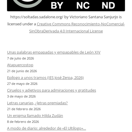
https://soltadas.sadalone.org/
by
Victoriano Santana Sanjurjo
is
licensed under a
Creative Commons Reconocimiento-NoComercial-
SinObraDerivada 4.0 Internacional License
Unas palabras empapadas y empapables de León XIV
7 de julio de 2026
Atapuercostop
21 de junio de 2026
Epílogo a unos tramos (IES José Zerpa, 2026)
27 de mayo de 2026
Ciruelos y adjetivos para admiraciones y gratitudes
3 de mayo de 2026
Letras canarias, ¿letras premiadas?
21 de febrero de 2026
Un enigma llamado Hilda Zudán
8 de febrero de 2026
A modo de diario: alrededor de «El Ultílogo»…