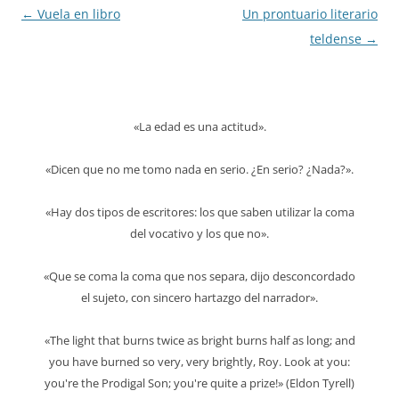
Navegación
←
Vuela en libro
Un prontuario literario
de
teldense
→
entradas
«La edad es una actitud».
«Dicen que no me tomo nada en serio. ¿En serio? ¿Nada?».
«Hay dos tipos de escritores: los que saben utilizar la coma
del vocativo y los que no».
«Que se coma la coma que nos separa, dijo desconcordado
el sujeto, con sincero hartazgo del narrador».
«The light that burns twice as bright burns half as long; and
you have burned so very, very brightly, Roy. Look at you:
you're the Prodigal Son; you're quite a prize!» (Eldon Tyrell)