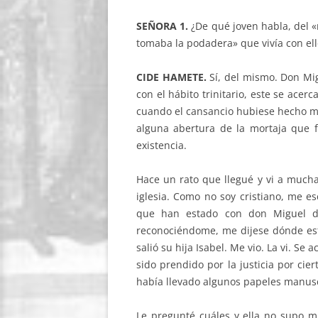
SEÑORA 1.
¿De qué joven habla, del «
tomaba la podadera» que vivía con ell
CIDE HAMETE.
Sí, del mismo. Don Mi
con el hábito trinitario, este se acer
cuando el cansancio hubiese hecho me
alguna abertura de la mortaja que f
existencia.
Hace un rato que llegué y vi a much
iglesia. Como no soy cristiano, me e
que han estado con don Miguel dur
reconociéndome, me dijese dónde est
salió su hija Isabel. Me vio. La vi. Se
sido prendido por la justicia por cier
había llevado algunos papeles manusc
Le pregunté cuáles y ella no supo mu