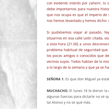
con evidente interés por zaherir, lo
debe importarnos para nuestra histori
que nos ocupa es que el imperio de 
nos hemos levantado y hemos dicho: «
Si pudiésemos viajar al pasado, l
situarnos en esa calle León citada, o
a esta hora [21.00] a unos desconocid
problema habitual de seguridad que 
los pocos amigos o conocidos que de
vecinos suyos. Todos hablan de lo mi
a lo largo de la semana y que ya se 
SEÑORA 1.
Es que don Miguel ya esta
MUCHACHO.
El lunes 18 le dieron l
algunas fuerzas para dictarle no sé qu
tal Alonso y no sé qué más.