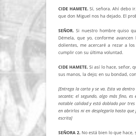
CIDE HAMETE.
Sí, señora. Ahí debo ir
que don Miguel nos ha dejado. El pro
SEÑOR.
Si nuestro hombre quiso que
Démela, que yo, conforme avancen l
dolientes, me acercaré a rezar a lo
cumplir con su última voluntad.
CIDE HAMETE.
Si así lo hace, señor, 
sus manos, la dejo; en su bondad, co
[Entrega la carta y se va. Esta va dentr
secante; el segundo, algo más fino, es e
notable calidad y está doblado por tre
en abrirlos ni en desplegarla hasta que 
escrita]
SEÑORA 2.
No está bien lo que hace, 