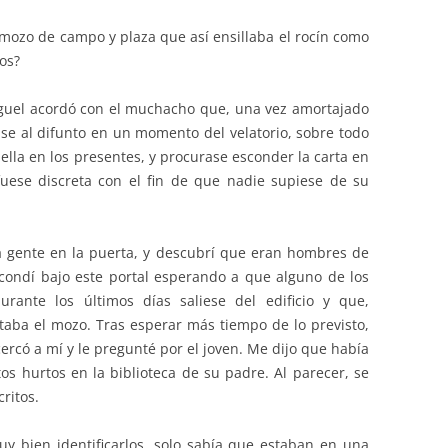
mozo de campo y plaza que así ensillaba el rocín como
os?
guel acordó con el muchacho que, una vez amortajado
case al difunto en un momento del velatorio, sobre todo
lla en los presentes, y procurase esconder la carta en
uese discreta con el fin de que nadie supiese de su
a gente en la puerta, y descubrí que eran hombres de
scondí bajo este portal esperando a que alguno de los
ante los últimos días saliese del edificio y que,
aba el mozo. Tras esperar más tiempo de lo previsto,
 acercó a mí y le pregunté por el joven. Me dijo que había
tos hurtos en la biblioteca de su padre. Al parecer, se
ritos.
y bien identificarlos, solo sabía que estaban en una