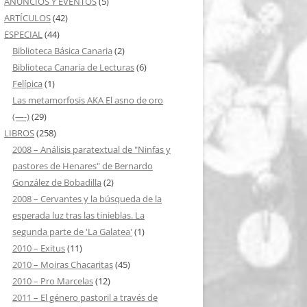
ANUNCIOS Y EVENTOS
(5)
ARTÍCULOS
(42)
ESPECIAL
(44)
Biblioteca Básica Canaria
(2)
Biblioteca Canaria de Lecturas
(6)
Felípica
(1)
Las metamorfosis AKA El asno de oro
(—-)
(29)
LIBROS
(258)
2008 – Análisis paratextual de "Ninfas y
pastores de Henares" de Bernardo
González de Bobadilla
(2)
2008 – Cervantes y la búsqueda de la
esperada luz tras las tinieblas. La
segunda parte de 'La Galatea'
(1)
2010 – Exitus
(11)
2010 – Moiras Chacaritas
(45)
2010 – Pro Marcelas
(12)
2011 – El género pastoril a través de