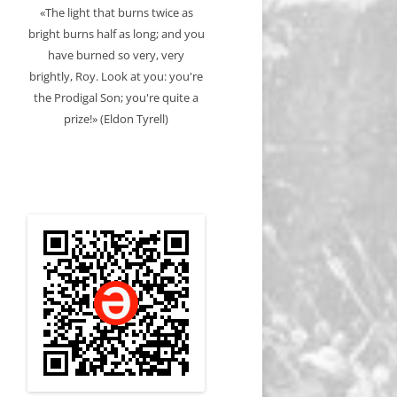
«The light that burns twice as
bright burns half as long; and you
have burned so very, very
brightly, Roy. Look at you: you're
the Prodigal Son; you're quite a
prize!» (Eldon Tyrell)