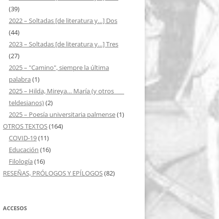
(39)
2022 – Soltadas [de literatura y…] Dos
(44)
2023 – Soltadas [de literatura y…] Tres
(27)
2025 – "Camino", siempre la última
palabra
(1)
2025 – Hilda, Mireya… María (y otros ___
teldesianos)
(2)
2025 – Poesía universitaria palmense
(1)
OTROS TEXTOS
(164)
COVID-19
(11)
Educación
(16)
Filología
(16)
RESEÑAS, PRÓLOGOS Y EPÍLOGOS
(82)
ACCESOS