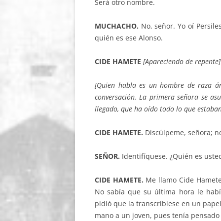
Será otro nombre.
MUCHACHO.
No, señor. Yo oí Persile
quién es ese Alonso.
CIDE HAMETE
[Apareciendo de repente]
[Quien habla es un hombre de raza ár
conversación. La primera señora se asu
llegado, que ha oído todo lo que estaba
CIDE HAMETE.
Discúlpeme, señora; no
SEÑOR.
Identifíquese. ¿Quién es uste
CIDE HAMETE.
Me llamo Cide Hamete B
No sabía que su última hora le habí
pidió que la transcribiese en un papel
mano a un joven, pues tenía pensado p