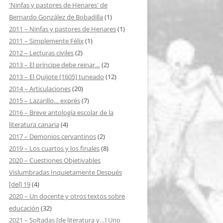
'Ninfas y pastores de Henares' de
Bernardo González de Bobadilla
(1)
2011 – Ninfas y pastores de Henares
(1)
2011 – Simplemente Félix
(1)
2012 – Lecturas civiles
(2)
2013 – El príncipe debe reinar…
(2)
2013 – El Quijote [1605] tuneado
(12)
2014 – Articulaciones
(20)
2015 – Lazarillo… exprés
(7)
2016 – Breve antología escolar de la
literatura canaria
(4)
2017 – Demonios cervantinos
(2)
2019 – Los cuartos y los finales
(8)
2020 – Cuestiones Objetivables
Vislumbradas Inquietamente Después
[del] 19
(4)
2020 – Un docente y otros textos sobre
educación
(32)
2021 – Soltadas [de literatura y…] Uno