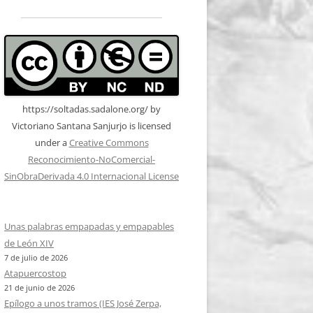
https://soltadas.sadalone.org/
by
Victoriano Santana Sanjurjo
is licensed
under a
Creative Commons
Reconocimiento-NoComercial-
SinObraDerivada 4.0 Internacional License
Unas palabras empapadas y empapables
de León XIV
7 de julio de 2026
Atapuercostop
21 de junio de 2026
Epílogo a unos tramos (IES José Zerpa,