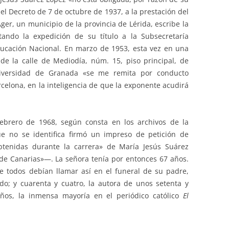
del Decreto de 7 de octubre de 1937, a la prestación del
Ager, un municipio de la provincia de Lérida, escribe la
tando la expedición de su título a la Subsecretaría
ducación Nacional. En marzo de 1953, esta vez en una
e la calle de Mediodía, núm. 15, piso principal, de
niversidad de Granada «se me remita por conducto
celona, en la inteligencia de que la exponente acudirá
 febrero de 1968, según consta en los archivos de la
e no se identifica firmó un impreso de petición de
 obtenidas durante la carrera» de María Jesús Suárez
de Canarias»—. La señora tenía por entonces 67 años.
ue todos debían llamar así en el funeral de su padre,
o; y cuarenta y cuatro, la autora de unos setenta y
años, la inmensa mayoría en el periódico católico
El