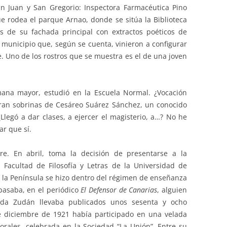
n Juan y San Gregorio: Inspectora Farmacéutica Pino
ue rodea el parque Arnao, donde se sitúa la Biblioteca
s de su fachada principal con extractos poéticos de
l municipio que, según se cuenta, vinieron a configurar
. Uno de los rostros que se muestra es el de una joven
mana mayor, estudió en la Escuela Normal. ¿Vocación
ran sobrinas de Cesáreo Suárez Sánchez, un conocido
¿Llegó a dar clases, a ejercer el magisterio, a…? No he
ar que sí.
re. En abril, toma la decisión de presentarse a la
 Facultad de Filosofía y Letras de la Universidad de
 la Península se hizo dentro del régimen de enseñanza
 pasaba, en el periódico
El Defensor de Canarias
, alguien
da Zudán llevaba publicados unos sesenta y ocho
e diciembre de 1921 había participado en una velada
ales, celebrada en la Sociedad “La Unión”. Entre su