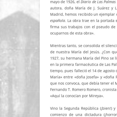
mayo de 1926, el
Diario de Las Palmas
autora, doña María de J. Suárez y Ló
Madrid, hemos recibido un ejemplar
española
. La obra trae en la portada 
firma sus trabajos con el pseudo d
ocuparnos de esta obra».
Mientras tanto, se consolida el silen
de nuestra María del Jesús. ¿Con qué
1927, su hermana María del Pino se li
en la primera farmacéutica de Las Pa
tiempo, pues falleció el 14 de agosto 
María» entre «doña Josefa» y «doña P
que nos convoca, que debía tener el 
Fernando T. Romero Romero, cronista o
«Aquí la conocían por Mireya».
Vino la Segunda República (¡bien!) y 
comienzo de una dictadura (¡horroro