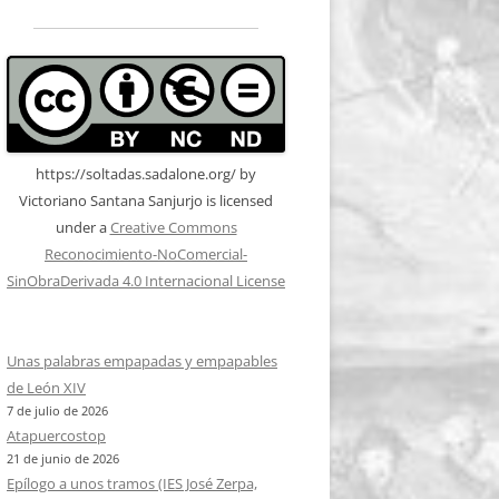
https://soltadas.sadalone.org/
by
Victoriano Santana Sanjurjo
is licensed
under a
Creative Commons
Reconocimiento-NoComercial-
SinObraDerivada 4.0 Internacional License
Unas palabras empapadas y empapables
de León XIV
7 de julio de 2026
Atapuercostop
21 de junio de 2026
Epílogo a unos tramos (IES José Zerpa,