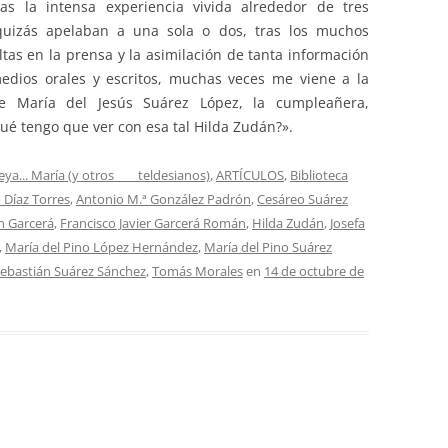
ras la intensa experiencia vivida alrededor de tres
uizás apelaban a una sola o dos, tras los muchos
tas en la prensa y la asimilación de tanta información
dios orales y escritos, muchas veces me viene a la
e María del Jesús Suárez López, la cumpleañera,
ué tengo que ver con esa tal Hilda Zudán?».
eya... María (y otros ___ teldesianos)
,
ARTÍCULOS
,
Biblioteca
 Díaz Torres
,
Antonio M.ª González Padrón
,
Cesáreo Suárez
n Garcerá
,
Francisco Javier Garcerá Román
,
Hilda Zudán
,
Josefa
,
María del Pino López Hernández
,
María del Pino Suárez
ebastián Suárez Sánchez
,
Tomás Morales
en
14 de octubre de