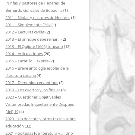
'Ninfas y pastores de Henares' de
Bernardo González de Bobadilla
(1)
2011 – Ninfas y pastores de Henares
(1)
2011 – Simplemente Félix
(1)
2012 – Lecturas civiles
(2)
2013 – El príncipe debe reinar…
(2)
2013 – El Quijote [1605] tuneado
(12)
2014 – Articulaciones
(20)
2015 – Lazarillo… exprés
(7)
2016 – Breve antología escolar de la
literatura canaria
(4)
2017 – Demonios cervantinos
(2)
2019 – Los cuartos y los finales
(8)
2020 – Cuestiones Objetivables
Vislumbradas Inquietamente Después
[del] 19
(4)
2020 – Un docente y otros textos sobre
educación
(32)
2021 – Soltadas [de literatura y…] Uno