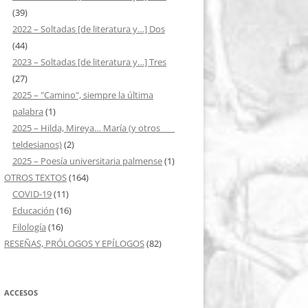
(39)
2022 – Soltadas [de literatura y…] Dos
(44)
2023 – Soltadas [de literatura y…] Tres
(27)
2025 – "Camino", siempre la última
palabra
(1)
2025 – Hilda, Mireya… María (y otros ___
teldesianos)
(2)
2025 – Poesía universitaria palmense
(1)
OTROS TEXTOS
(164)
COVID-19
(11)
Educación
(16)
Filología
(16)
RESEÑAS, PRÓLOGOS Y EPÍLOGOS
(82)
ACCESOS