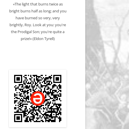
«The light that burns twice as
bright burns half as long; and you
have burned so very, very
brightly, Roy. Look at you: you're
the Prodigal Son; you're quite a
prize!» (Eldon Tyrell)