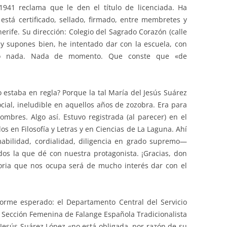
1941 reclama que le den el título de licenciada. Ha
está certificado, sellado, firmado, entre membretes y
rife. Su dirección: Colegio del Sagrado Corazón (calle
y supones bien, he intentado dar con la escuela, con
ero nada. Nada de momento. Que conste que «de
o estaba en regla? Porque la tal María del Jesús Suárez
ocial, ineludible en aquellos años de zozobra. Era para
ombres. Algo así. Estuvo registrada (al parecer) en el
dos en Filosofía y Letras y en Ciencias de La Laguna. Ahí
abilidad, cordialidad, diligencia en grado supremo—
dos la que dé con nuestra protagonista. ¡Gracias, don
toria que nos ocupa será de mucho interés dar con el
informe esperado: el Departamento Central del Servicio
a Sección Femenina de Falange Española Tradicionalista
ía Jesús Suárez López «no está obligada, por razón de su