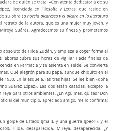
aclara de quién se trata: «Con atenta dedicatoria de su
pez, licenciada en Filosofía y Letras, que reside en
 de su obra
La novela picaresca y el pícaro en la literatura
el retrato de la autora, que es una mujer muy joven, y
e Mireya Suárez. Agradecemos su fineza y prometemos
cio absoluto de Hilda Zudán, y empieza a coger forma el
 labores cubre sus horas de vigilia? Hacia finales de
cencia en Farmacia y se asienta en Telde. Se convierte
lmas. Qué alegrón para su papá, aunque chiquito en el
de 1930. En la esquela, las tres hijas. Se lee bien «doña
ino Suárez López». Las dos están casadas, excepto la
Mireya para otros ambientes. ¿En Agüimes, quizás? Don
ficial del municipio, apreciado amigo, me lo confirma:
un golpe de Estado (¡mal!), y una guerra (¡peor!), y el
so!). Hilda, desaparecida. Mireya, desaparecida. ¿Y