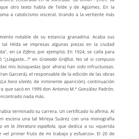
 que otro texto habla de Telde y de Agüimes. En la
oma a catolicismo visceral, tirando a la vertiente más
miento notable de su estancia granadina. Acaba sus
a tal Hilda ve impresas algunas piezas en la ciudad
nda”, en
La Esfera
, por ejemplo). En 1924, se calla para
ó “¿Llegaste…?” en
Granada Gráfica
. No sé si compuso
das mis búsquedas (por ahora) han sido infructuosas.
ran Garcerá), el responsable de la edición de las obras
(
La hora silente,
de inminente aparición), continuación
tora que sacó en 1999 don Antonio M.ª González Padrón,
 encontrado nada más.
había terminado su carrera. Un certificado lo afirma. Al
 en escena una tal Mireya Suárez con una monografía
o en la literatura española,
que dedica a su «querida
e «el primer fruto de mi trabajo y esfuerzo». El 20 de