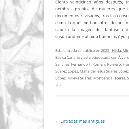
Ciento veinticinco años después, t
nombres propios de mujeres que q
documentos revisados, tras las consul
como la que me han ofrecido por me
cabeza la imagen del fantasma d
susurrándome al oído bueno: «¿Y yo q
Esta entrada se publicó en
2025 - Hilda, Mir
Básica Canaria
y está etiquetada con
Álvaro
Sánchez
,
Fernando T. Romero Romero
,
Fra
Suárez López
,
María del Jesús Suárez López
López
,
Mireya Suárez
,
Montiano Placeres
,
S
2025
.
Navegación
←
Entradas más antiguas