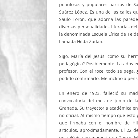
populosos y populares barrios de Sa
Suárez López. Es una de las calles q
Saulo Torón, que adorna las parede
diversas personalidades literarias de
la denominada Escuela Lírica de Telde
llamada Hilda Zudán.
Sigo. María del Jesús, como su her
pedagógica? Posiblemente. Las dos e
profesor. Con el roce, todo se pega. 
podido confirmarlo. Me inclino a pens
En enero de 1923, falleció su mad
convocatoria del mes de junio de la
Granada. Su trayectoria académica en
no oficial. Al mismo tiempo que esto
que firmaba con el nombre de Hil
artículos, aproximadamente. El 22 d
necrológica en memoria de Tomás Mor