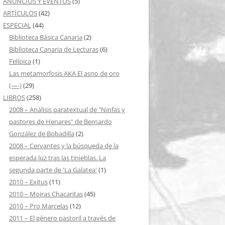
ANUNCIOS Y EVENTOS
(5)
ARTÍCULOS
(42)
ESPECIAL
(44)
Biblioteca Básica Canaria
(2)
Biblioteca Canaria de Lecturas
(6)
Felípica
(1)
Las metamorfosis AKA El asno de oro
(—-)
(29)
LIBROS
(258)
2008 – Análisis paratextual de "Ninfas y
pastores de Henares" de Bernardo
González de Bobadilla
(2)
2008 – Cervantes y la búsqueda de la
esperada luz tras las tinieblas. La
segunda parte de 'La Galatea'
(1)
2010 – Exitus
(11)
2010 – Moiras Chacaritas
(45)
2010 – Pro Marcelas
(12)
2011 – El género pastoril a través de