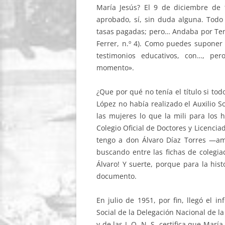
María Jesús? El 9 de diciembre de 
aprobado, sí, sin duda alguna. Todo 
tasas pagadas; pero… Andaba por Tene
Ferrer, n.º 4). Como puedes suponer 
testimonios educativos, con…, p
momento».
¿Que por qué no tenía el título si tod
López no había realizado el Auxilio S
las mujeres lo que la mili para los h
Colegio Oficial de Doctores y Licencia
tengo a don Álvaro Díaz Torres —am
buscando entre las fichas de colegia
Álvaro! Y suerte, porque para la his
documento.
En julio de 1951, por fin, llegó el 
Social de la Delegación Nacional de l
y de las J. O. N. S. certifica que Mar