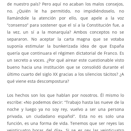
de nuestro país? Pero aquí no acaban los malos consejos,
no. ¿Quién le ha permitido, no impidiéndoselo, no
llamándole la atención por ello, que apele a la voz
“consenso” para sostener que el sí a la Constitución fue, a
la vez, un sí a la monarquía? Ambos conceptos no se
separaron. No aceptar la carta magna que se votaba
suponía estimular la bunkerizada idea de que España
quería que continuara el régimen dictatorial de Franco. Es
un secreto a voces. ¿Por qué airear este cuestionable visto
bueno hacia una institución que se consolidó durante el
último cuarto del siglo XX gracias a los silencios tácitos? ¿A
qué viene esta descompostura?
Los hechos son los que hablan por nosotros. Él mismo lo
escribe: «No podemos decir: “Trabajo hasta las nueve de la
noche y luego ya no soy rey, vuelvo a ser una persona
privada, un ciudadano español”. Esta no es solo una
función, es una forma de vida. Tenemos que ser reyes las
veinticuatro horas del día». Si se es rey las veinticuatro