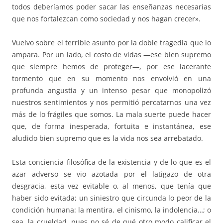
todos deberíamos poder sacar las enseñanzas necesarias
que nos fortalezcan como sociedad y nos hagan crecer».
Vuelvo sobre el terrible asunto por la doble tragedia que lo
ampara. Por un lado, el costo de vidas —ese bien supremo
que siempre hemos de proteger—, por ese lacerante
tormento que en su momento nos envolvió en una
profunda angustia y un intenso pesar que monopolizó
nuestros sentimientos y nos permitió percatarnos una vez
más de lo frágiles que somos. La mala suerte puede hacer
que, de forma inesperada, fortuita e instantánea, ese
aludido bien supremo que es la vida nos sea arrebatado.
Esta conciencia filosófica de la existencia y de lo que es el
azar adverso se vio azotada por el latigazo de otra
desgracia, esta vez evitable o, al menos, que tenía que
haber sido evitada; un siniestro que circunda lo peor de la
condición humana: la mentira, el cinismo, la indolencia…; o
sea, la crueldad, pues no sé de qué otro modo calificar el