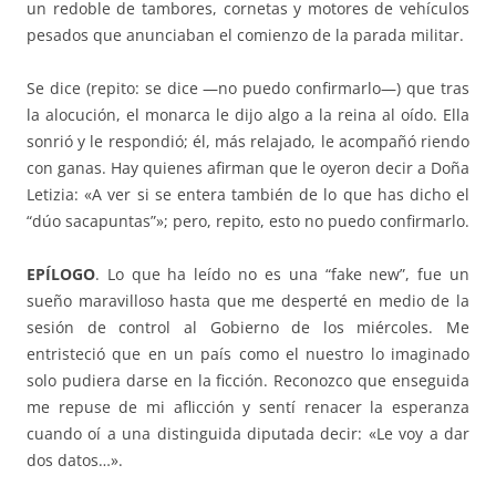
un redoble de tambores, cornetas y motores de vehículos
pesados que anunciaban el comienzo de la parada militar.
Se dice (repito: se dice —no puedo confirmarlo—) que tras
la alocución, el monarca le dijo algo a la reina al oído. Ella
sonrió y le respondió; él, más relajado, le acompañó riendo
con ganas. Hay quienes afirman que le oyeron decir a Doña
Letizia: «A ver si se entera también de lo que has dicho el
“dúo sacapuntas”»; pero, repito, esto no puedo confirmarlo.
EPÍLOGO
. Lo que ha leído no es una “fake new”, fue un
sueño maravilloso hasta que me desperté en medio de la
sesión de control al Gobierno de los miércoles. Me
entristeció que en un país como el nuestro lo imaginado
solo pudiera darse en la ficción. Reconozco que enseguida
me repuse de mi aflicción y sentí renacer la esperanza
cuando oí a una distinguida diputada decir: «Le voy a dar
dos datos…».