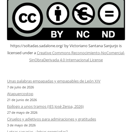
https://soltadas.sadalone.org/
by
Victoriano Santana Sanjurjo
is
licensed under a
Creative Commons Reconocimiento-NoComercial-
SinObraDerivada 4.0 Internacional License
Unas palabras empapadas y empapables de León XIV
7 de julio de 2026
Atapuercostop
21 de junio de 2026
Epílogo a unos tramos (IES José Zerpa, 2026)
27 de mayo de 2026
Ciruelos y adjetivos para admiraciones y gratitudes
3 de mayo de 2026
Letras canarias, ¿letras premiadas?