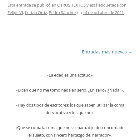
Esta entrada se publicó en
OTROS TEXTOS
y está etiquetada con
Felipe VI
,
Letizia Ortiz
,
Pedro Sánchez
en
14 de octubre de 2021
.
Navegación
Entradas más nuevas
→
de
entradas
«La edad es una actitud».
«Dicen que no me tomo nada en serio. ¿En serio? ¿Nada?».
«Hay dos tipos de escritores: los que saben utilizar la coma
del vocativo y los que no».
«Que se coma la coma que nos separa, dijo desconcordado
el sujeto, con sincero hartazgo del narrador».