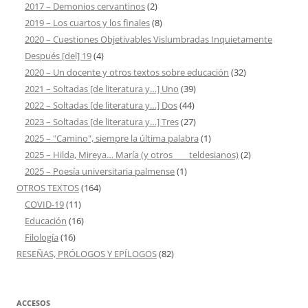
2017 – Demonios cervantinos
(2)
2019 – Los cuartos y los finales
(8)
2020 – Cuestiones Objetivables Vislumbradas Inquietamente
Después [del] 19
(4)
2020 – Un docente y otros textos sobre educación
(32)
2021 – Soltadas [de literatura y…] Uno
(39)
2022 – Soltadas [de literatura y…] Dos
(44)
2023 – Soltadas [de literatura y…] Tres
(27)
2025 – "Camino", siempre la última palabra
(1)
2025 – Hilda, Mireya… María (y otros ___ teldesianos)
(2)
2025 – Poesía universitaria palmense
(1)
OTROS TEXTOS
(164)
COVID-19
(11)
Educación
(16)
Filología
(16)
RESEÑAS, PRÓLOGOS Y EPÍLOGOS
(82)
ACCESOS