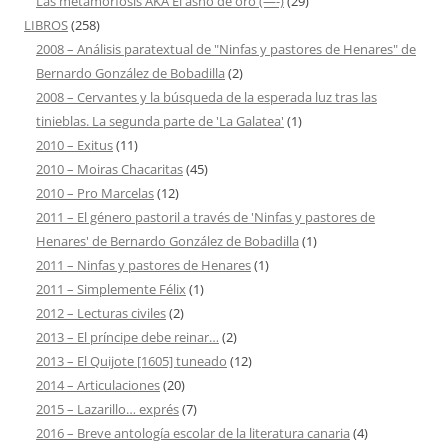
Las metamorfosis AKA El asno de oro (—-)
(29)
LIBROS
(258)
2008 – Análisis paratextual de "Ninfas y pastores de Henares" de
Bernardo González de Bobadilla
(2)
2008 – Cervantes y la búsqueda de la esperada luz tras las
tinieblas. La segunda parte de 'La Galatea'
(1)
2010 – Exitus
(11)
2010 – Moiras Chacaritas
(45)
2010 – Pro Marcelas
(12)
2011 – El género pastoril a través de 'Ninfas y pastores de
Henares' de Bernardo González de Bobadilla
(1)
2011 – Ninfas y pastores de Henares
(1)
2011 – Simplemente Félix
(1)
2012 – Lecturas civiles
(2)
2013 – El príncipe debe reinar…
(2)
2013 – El Quijote [1605] tuneado
(12)
2014 – Articulaciones
(20)
2015 – Lazarillo… exprés
(7)
2016 – Breve antología escolar de la literatura canaria
(4)