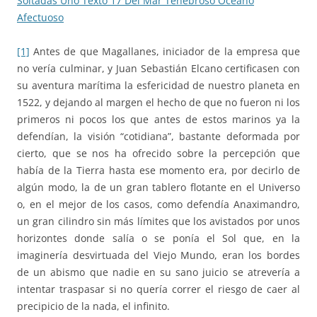
Soltadas Uno Texto 17 Del Mar Tenebroso Oceano
Afectuoso
[1]
Antes de que Magallanes, iniciador de la empresa que
no vería culminar, y Juan Sebastián Elcano certificasen con
su aventura marítima la esfericidad de nuestro planeta en
1522, y dejando al margen el hecho de que no fueron ni los
primeros ni pocos los que antes de estos marinos ya la
defendían, la visión “cotidiana”, bastante deformada por
cierto, que se nos ha ofrecido sobre la percepción que
había de la Tierra hasta ese momento era, por decirlo de
algún modo, la de un gran tablero flotante en el Universo
o, en el mejor de los casos, como defendía Anaximandro,
un gran cilindro sin más límites que los avistados por unos
horizontes donde salía o se ponía el Sol que, en la
imaginería desvirtuada del Viejo Mundo, eran los bordes
de un abismo que nadie en su sano juicio se atrevería a
intentar traspasar si no quería correr el riesgo de caer al
precipicio de la nada, el infinito.