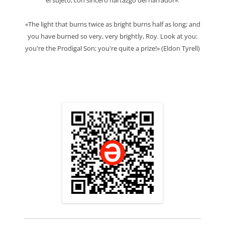
el sujeto, con sincero hartazgo del narrador».
«The light that burns twice as bright burns half as long; and
you have burned so very, very brightly, Roy. Look at you:
you're the Prodigal Son; you're quite a prize!» (Eldon Tyrell)