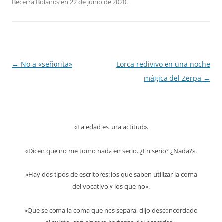
Becerra Bolaños
en
22 de junio de 2020
.
Navegación
←
No a «señorita»
Lorca redivivo en una noche
de
mágica del Zerpa
→
entradas
«La edad es una actitud».
«Dicen que no me tomo nada en serio. ¿En serio? ¿Nada?».
«Hay dos tipos de escritores: los que saben utilizar la coma
del vocativo y los que no».
«Que se coma la coma que nos separa, dijo desconcordado