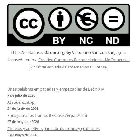
https://soltadas.sadalone.org/
by
Victoriano Santana Sanjurjo
is
licensed under a
Creative Commons Reconocimiento-NoComercial-
SinObraDerivada 4.0 Internacional License
Unas palabras empapadas y empapables de León XIV
7 de julio de 2026
Atapuercostop
21 de junio de 2026
Epílogo a unos tramos (IES José Zerpa, 2026)
27 de mayo de 2026
Ciruelos y adjetivos para admiraciones y gratitudes
3 de mayo de 2026