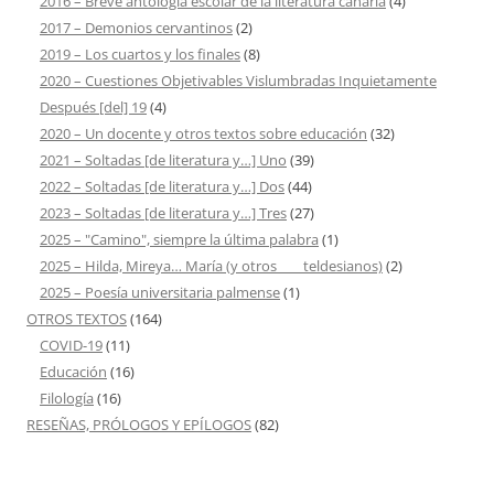
2016 – Breve antología escolar de la literatura canaria
(4)
2017 – Demonios cervantinos
(2)
2019 – Los cuartos y los finales
(8)
2020 – Cuestiones Objetivables Vislumbradas Inquietamente
Después [del] 19
(4)
2020 – Un docente y otros textos sobre educación
(32)
2021 – Soltadas [de literatura y…] Uno
(39)
2022 – Soltadas [de literatura y…] Dos
(44)
2023 – Soltadas [de literatura y…] Tres
(27)
2025 – "Camino", siempre la última palabra
(1)
2025 – Hilda, Mireya… María (y otros ___ teldesianos)
(2)
2025 – Poesía universitaria palmense
(1)
OTROS TEXTOS
(164)
COVID-19
(11)
Educación
(16)
Filología
(16)
RESEÑAS, PRÓLOGOS Y EPÍLOGOS
(82)