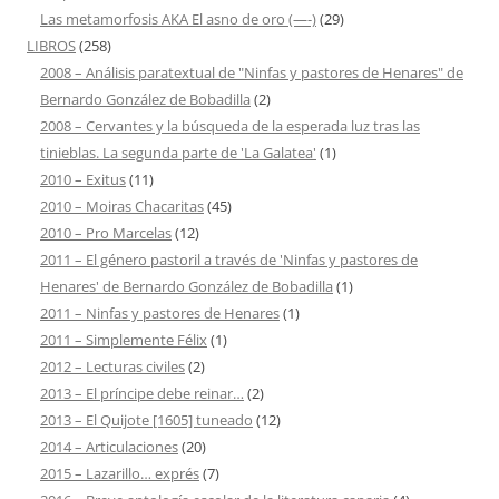
Las metamorfosis AKA El asno de oro (—-)
(29)
LIBROS
(258)
2008 – Análisis paratextual de "Ninfas y pastores de Henares" de
Bernardo González de Bobadilla
(2)
2008 – Cervantes y la búsqueda de la esperada luz tras las
tinieblas. La segunda parte de 'La Galatea'
(1)
2010 – Exitus
(11)
2010 – Moiras Chacaritas
(45)
2010 – Pro Marcelas
(12)
2011 – El género pastoril a través de 'Ninfas y pastores de
Henares' de Bernardo González de Bobadilla
(1)
2011 – Ninfas y pastores de Henares
(1)
2011 – Simplemente Félix
(1)
2012 – Lecturas civiles
(2)
2013 – El príncipe debe reinar…
(2)
2013 – El Quijote [1605] tuneado
(12)
2014 – Articulaciones
(20)
2015 – Lazarillo… exprés
(7)