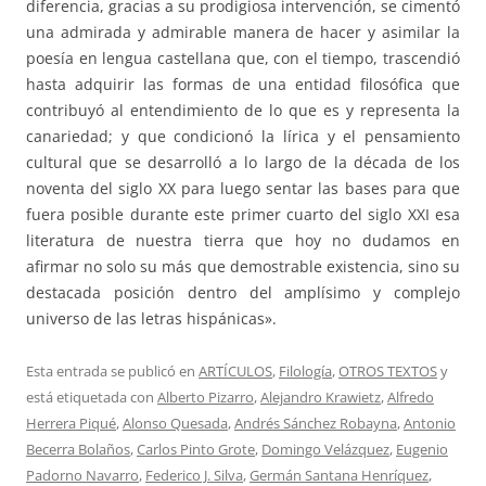
diferencia, gracias a su prodigiosa intervención, se cimentó
una admirada y admirable manera de hacer y asimilar la
poesía en lengua castellana que, con el tiempo, trascendió
hasta adquirir las formas de una entidad filosófica que
contribuyó al entendimiento de lo que es y representa la
canariedad; y que condicionó la lírica y el pensamiento
cultural que se desarrolló a lo largo de la década de los
noventa del siglo XX para luego sentar las bases para que
fuera posible durante este primer cuarto del siglo XXI esa
literatura de nuestra tierra que hoy no dudamos en
afirmar no solo su más que demostrable existencia, sino su
destacada posición dentro del amplísimo y complejo
universo de las letras hispánicas».
Esta entrada se publicó en
ARTÍCULOS
,
Filología
,
OTROS TEXTOS
y
está etiquetada con
Alberto Pizarro
,
Alejandro Krawietz
,
Alfredo
Herrera Piqué
,
Alonso Quesada
,
Andrés Sánchez Robayna
,
Antonio
Becerra Bolaños
,
Carlos Pinto Grote
,
Domingo Velázquez
,
Eugenio
Padorno Navarro
,
Federico J. Silva
,
Germán Santana Henríquez
,