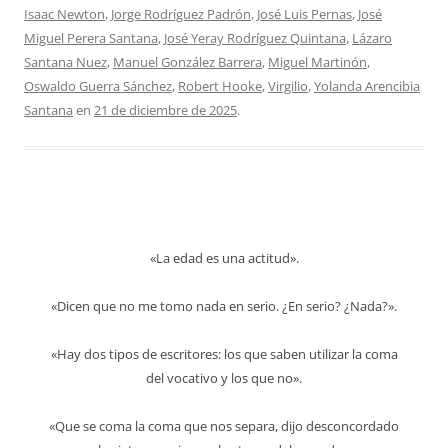
Isaac Newton
,
Jorge Rodríguez Padrón
,
José Luis Pernas
,
José
Miguel Perera Santana
,
José Yeray Rodríguez Quintana
,
Lázaro
Santana Nuez
,
Manuel González Barrera
,
Miguel Martinón
,
Oswaldo Guerra Sánchez
,
Robert Hooke
,
Virgilio
,
Yolanda Arencibia
Santana
en
21 de diciembre de 2025
.
«La edad es una actitud».
«Dicen que no me tomo nada en serio. ¿En serio? ¿Nada?».
«Hay dos tipos de escritores: los que saben utilizar la coma
del vocativo y los que no».
«Que se coma la coma que nos separa, dijo desconcordado