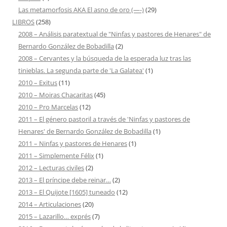
Las metamorfosis AKA El asno de oro (—-)
(29)
LIBROS
(258)
2008 – Análisis paratextual de "Ninfas y pastores de Henares" de
Bernardo González de Bobadilla
(2)
2008 – Cervantes y la búsqueda de la esperada luz tras las
tinieblas. La segunda parte de 'La Galatea'
(1)
2010 – Exitus
(11)
2010 – Moiras Chacaritas
(45)
2010 – Pro Marcelas
(12)
2011 – El género pastoril a través de 'Ninfas y pastores de
Henares' de Bernardo González de Bobadilla
(1)
2011 – Ninfas y pastores de Henares
(1)
2011 – Simplemente Félix
(1)
2012 – Lecturas civiles
(2)
2013 – El príncipe debe reinar…
(2)
2013 – El Quijote [1605] tuneado
(12)
2014 – Articulaciones
(20)
2015 – Lazarillo… exprés
(7)