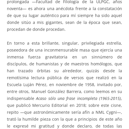
prolongada —Facultad de Filología de la ULPGC, años
noventa— es ahora una anécdota frente a la constatación
de que su lugar auténtico para mí siempre ha sido aquel
donde sitúo a mis gigantes, sean de la época que sean,
procedan de donde procedan.
En torno a esta brillante, singular, privilegiada estrella,
poseedora de una inconmensurable masa que ejercía una
inmensa fuerza gravitatoria en un sinnúmero de
discípulos, de humanistas y de maestros homólogos, que
han trazado órbitas su alrededor, quizás desde la
remotísima lectura pública de versos que realizó en la
Escuela Luján Pérez, en noviembre de 1958, invitado por,
entre otros, Manuel González Barrera, como leemos en su
indispensable
Acaso sólo una frase incompleta (1965-2015)
,
que publicó Mercurio Editorial en 2018; sobre este cisne,
repito —que astronómicamente sería afín a NML Cygni—,
trató la humilde pieza con la que a principios de este año
le expresé mi gratitud y donde declaro, de todas las