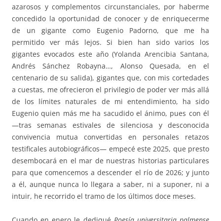
azarosos y complementos circunstanciales, por haberme
concedido la oportunidad de conocer y de enriquecerme
de un gigante como Eugenio Padorno, que me ha
permitido ver más lejos. Si bien han sido varios los
gigantes evocados este año (Yolanda Arencibia Santana,
Andrés Sánchez Robayna…, Alonso Quesada, en el
centenario de su salida), gigantes que, con mis cortedades
a cuestas, me ofrecieron el privilegio de poder ver más allá
de los límites naturales de mi entendimiento, ha sido
Eugenio quien más me ha sacudido el ánimo, pues con él
—tras semanas estivales de silenciosa y desconocida
convivencia mutua convertidas en personales retazos
testificales autobiográficos— empecé este 2025, que presto
desembocará en el mar de nuestras historias particulares
para que comencemos a descender el río de 2026; y junto
a él, aunque nunca lo llegara a saber, ni a suponer, ni a
intuir, he recorrido el tramo de los últimos doce meses.
Cuando en enero le dediqué
Poesía universitaria palmense