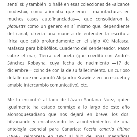
sentí, sí; y también lo hallé en esas colecciones de «alcance
modesto», como afirmaba que eran —manufacturas en
muchos casos autofinanciadas—, que consolidaron la
plaquette
como un género en sí mismo que, dependiente
del canal, ofrecía una manera de entender la escritura
lírica que caló profundamente en el siglo XX: Mafasca,
Mafasca para bibliófilos, Cuaderno del sendereador, Pasos
sobre el mar, Tierra del poeta (que coeditó con Andrés
Sánchez Robayna, cuya fecha de nacimiento —17 de
diciembre— coincide con la de su fallecimiento, un curioso
detalle que me apuntó Alejandro Krawietz en un escueto y
amable intercambio comunicativo), etc.
Me lo encontré al lado de Lázaro Santana Nuez, quien
igualmente ha estado conmigo a lo largo de este año
alonsoquesadiano que nos dejará en breve; los dos,
hilvanando y encabezando los acontecimientos de una
antología esencial para Canarias:
Poesía canaria última
(1966), reimpresa en 1997 al hilo de unas magníficas