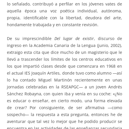
lo señalado, contribuyó a perfilar en los jóvenes vates de
aquella época una voz poética individual, autónoma,
propia, identificable con la libertad, deudora del arte,
hondamente trabajada y en constante revisión.
De su imprescindible
Del lugar de existir
, discurso de
ingreso en la Academia Canaria de la Lengua (junio, 2002),
extraigo esta cita que dice mucho de un magisterio que le
llevó a trascender los límites de los centros educativos en
los que impartió clases desde que comenzara en 1968 en
el actual IES Joaquín Artiles, donde tuvo como alumno —así
lo ha contado Miguel Martinón recientemente en unas
jornadas celebradas en la RSEAPGC— a un joven Andrés
Sánchez Robayna, con quien iba y venía en su coche: «¿No
es educar o enseñar, en cierto modo, una forma elevada
de crear? Por consiguiente, de ser afirmativa —como
sospecho— la respuesta a esta pregunta, entonces he de
aventurar que tal vez lo mejor que he podido producir se
encuentra en las actividades de las enseñanzas secundaria