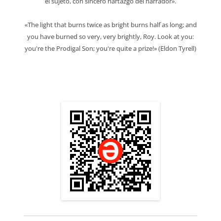
el sujeto, con sincero hartazgo del narrador».
«The light that burns twice as bright burns half as long; and
you have burned so very, very brightly, Roy. Look at you:
you're the Prodigal Son; you're quite a prize!» (Eldon Tyrell)