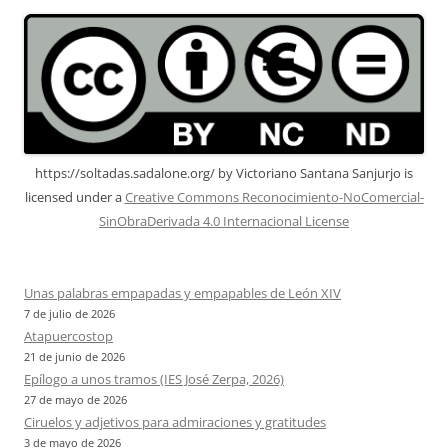
https://soltadas.sadalone.org/
by
Victoriano Santana Sanjurjo
is
licensed under a
Creative Commons Reconocimiento-NoComercial-
SinObraDerivada 4.0 Internacional License
Unas palabras empapadas y empapables de León XIV
7 de julio de 2026
Atapuercostop
21 de junio de 2026
Epílogo a unos tramos (IES José Zerpa, 2026)
27 de mayo de 2026
Ciruelos y adjetivos para admiraciones y gratitudes
3 de mayo de 2026