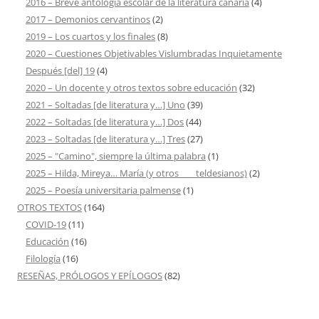
2016 – Breve antología escolar de la literatura canaria
(4)
2017 – Demonios cervantinos
(2)
2019 – Los cuartos y los finales
(8)
2020 – Cuestiones Objetivables Vislumbradas Inquietamente
Después [del] 19
(4)
2020 – Un docente y otros textos sobre educación
(32)
2021 – Soltadas [de literatura y…] Uno
(39)
2022 – Soltadas [de literatura y…] Dos
(44)
2023 – Soltadas [de literatura y…] Tres
(27)
2025 – "Camino", siempre la última palabra
(1)
2025 – Hilda, Mireya… María (y otros ___ teldesianos)
(2)
2025 – Poesía universitaria palmense
(1)
OTROS TEXTOS
(164)
COVID-19
(11)
Educación
(16)
Filología
(16)
RESEÑAS, PRÓLOGOS Y EPÍLOGOS
(82)