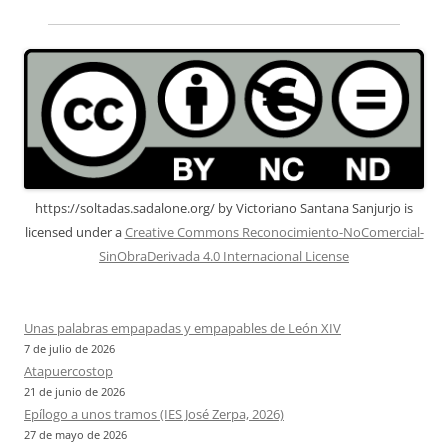
https://soltadas.sadalone.org/
by
Victoriano Santana Sanjurjo
is
licensed under a
Creative Commons Reconocimiento-NoComercial-
SinObraDerivada 4.0 Internacional License
Unas palabras empapadas y empapables de León XIV
7 de julio de 2026
Atapuercostop
21 de junio de 2026
Epílogo a unos tramos (IES José Zerpa, 2026)
27 de mayo de 2026