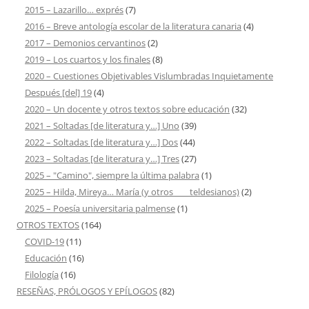
2015 – Lazarillo… exprés
(7)
2016 – Breve antología escolar de la literatura canaria
(4)
2017 – Demonios cervantinos
(2)
2019 – Los cuartos y los finales
(8)
2020 – Cuestiones Objetivables Vislumbradas Inquietamente
Después [del] 19
(4)
2020 – Un docente y otros textos sobre educación
(32)
2021 – Soltadas [de literatura y…] Uno
(39)
2022 – Soltadas [de literatura y…] Dos
(44)
2023 – Soltadas [de literatura y…] Tres
(27)
2025 – "Camino", siempre la última palabra
(1)
2025 – Hilda, Mireya… María (y otros ___ teldesianos)
(2)
2025 – Poesía universitaria palmense
(1)
OTROS TEXTOS
(164)
COVID-19
(11)
Educación
(16)
Filología
(16)
RESEÑAS, PRÓLOGOS Y EPÍLOGOS
(82)