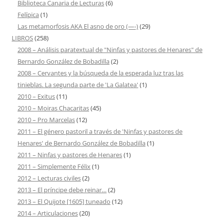
Biblioteca Canaria de Lecturas
(6)
Felípica
(1)
Las metamorfosis AKA El asno de oro (—-)
(29)
LIBROS
(258)
2008 – Análisis paratextual de "Ninfas y pastores de Henares" de
Bernardo González de Bobadilla
(2)
2008 – Cervantes y la búsqueda de la esperada luz tras las
tinieblas. La segunda parte de 'La Galatea'
(1)
2010 – Exitus
(11)
2010 – Moiras Chacaritas
(45)
2010 – Pro Marcelas
(12)
2011 – El género pastoril a través de 'Ninfas y pastores de
Henares' de Bernardo González de Bobadilla
(1)
2011 – Ninfas y pastores de Henares
(1)
2011 – Simplemente Félix
(1)
2012 – Lecturas civiles
(2)
2013 – El príncipe debe reinar…
(2)
2013 – El Quijote [1605] tuneado
(12)
2014 – Articulaciones
(20)