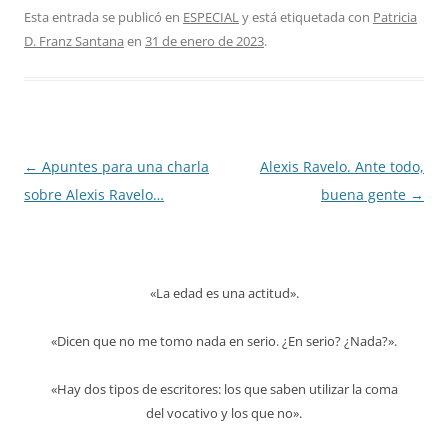
Esta entrada se publicó en
ESPECIAL
y está etiquetada con
Patricia
D. Franz Santana
en
31 de enero de 2023
.
Navegación
←
Apuntes para una charla
Alexis Ravelo. Ante todo,
de
sobre Alexis Ravelo…
buena gente
→
entradas
«La edad es una actitud».
«Dicen que no me tomo nada en serio. ¿En serio? ¿Nada?».
«Hay dos tipos de escritores: los que saben utilizar la coma
del vocativo y los que no».