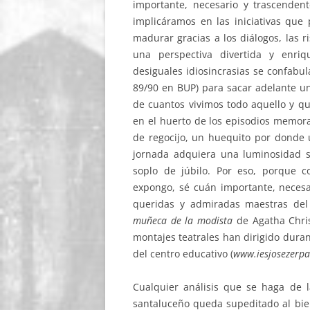
importante, necesario y trascende
implicáramos en las iniciativas que
madurar gracias a los diálogos, las r
una perspectiva divertida y enr
desiguales idiosincrasias se confabu
89/90 en BUP) para sacar adelante u
de cuantos vivimos todo aquello y q
en el huerto de los episodios memor
de regocijo, un huequito por donde 
jornada adquiera una luminosidad s
soplo de júbilo. Por eso, porque c
expongo, sé cuán importante, necesa
queridas y admiradas maestras del 
muñeca de la modista
de Agatha Chris
montajes teatrales han dirigido dura
del centro educativo (
www.iesjosezerpa
Cualquier análisis que se haga de 
santaluceño queda supeditado al bie