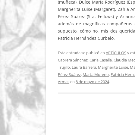
(muñeca), Dulce María Rodríguez (Esper
Margherita Luise (Margaret), Zahia Ar
Pérez Suárez (Sra. Fellows) y Arian
además de magníficas compañeras de
supuesto, cómo no, mis dos querida
Patricia Hernández Curbelo.
Esta entrada se publicó en
ARTÍCULOS
y es
Cabrera Sánchez
,
Carla Casalla
,
Claudia Me
Trujillo
,
Laura Barrera
,
Margherita Luise
,
Ma
Pérez Suárez
,
Marta Moreno
,
Patricia Her
Armas
en
8 de mayo de 2024
.