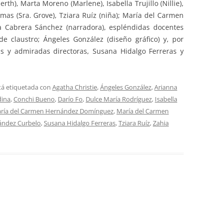
th), Marta Moreno (Marlene), Isabella Trujillo (Nillie),
mas (Sra. Grove), Tziara Ruíz (niña); María del Carmen
na Cabrera Sánchez (narradora), espléndidas docentes
 claustro; Ángeles González (diseño gráfico) y, por
s y admiradas directoras, Susana Hidalgo Ferreras y
tá etiquetada con
Agatha Christie
,
Ángeles González
,
Arianna
dina
,
Conchi Bueno
,
Darío Fo
,
Dulce María Rodríguez
,
Isabella
ría del Carmen Hernández Domínguez
,
María del Carmen
nández Curbelo
,
Susana Hidalgo Ferreras
,
Tziara Ruíz
,
Zahia