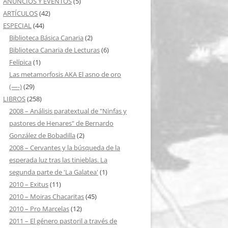
ANUNCIOS Y EVENTOS
(5)
ARTÍCULOS
(42)
ESPECIAL
(44)
Biblioteca Básica Canaria
(2)
Biblioteca Canaria de Lecturas
(6)
Felípica
(1)
Las metamorfosis AKA El asno de oro
(—-)
(29)
LIBROS
(258)
2008 – Análisis paratextual de "Ninfas y
pastores de Henares" de Bernardo
González de Bobadilla
(2)
2008 – Cervantes y la búsqueda de la
esperada luz tras las tinieblas. La
segunda parte de 'La Galatea'
(1)
2010 – Exitus
(11)
2010 – Moiras Chacaritas
(45)
2010 – Pro Marcelas
(12)
2011 – El género pastoril a través de