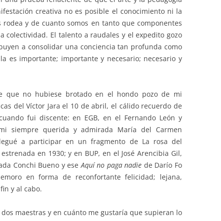
ifestación creativa no es posible el conocimiento ni la
s rodea y de cuanto somos en tanto que componentes
 colectividad. El talento a raudales y el expedito gozo
ibuyen a consolidar una conciencia tan profunda como
a es importante; importante y necesario; necesario y
 de que no hubiese brotado en el hondo pozo de mi
s del Víctor Jara el 10 de abril, el cálido recuerdo de
 cuando fui discente: en EGB, en el Fernando León y
 mi siempre querida y admirada María del Carmen
egué a participar en un fragmento de La rosa del
 estrenada en 1930; y en BUP, en el José Arencibia Gil,
rada Conchi Bueno y ese
Aquí no paga nadie
de Darío Fo
emoro en forma de reconfortante felicidad; lejana,
fin y al cabo.
 dos maestras y en cuánto me gustaría que supieran lo