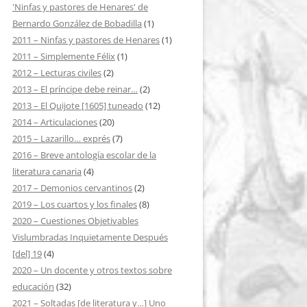
'Ninfas y pastores de Henares' de
Bernardo González de Bobadilla
(1)
2011 – Ninfas y pastores de Henares
(1)
2011 – Simplemente Félix
(1)
2012 – Lecturas civiles
(2)
2013 – El príncipe debe reinar…
(2)
2013 – El Quijote [1605] tuneado
(12)
2014 – Articulaciones
(20)
2015 – Lazarillo… exprés
(7)
2016 – Breve antología escolar de la
literatura canaria
(4)
2017 – Demonios cervantinos
(2)
2019 – Los cuartos y los finales
(8)
2020 – Cuestiones Objetivables
Vislumbradas Inquietamente Después
[del] 19
(4)
2020 – Un docente y otros textos sobre
educación
(32)
2021 – Soltadas [de literatura y…] Uno