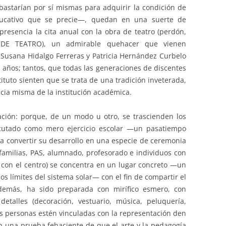
astarían por sí mismas para adquirir la condición de
ucativo que se precie—, quedan en una suerte de
esencia la cita anual con la obra de teatro (perdón,
DE TEATRO), un admirable quehacer que vienen
Susana Hidalgo Ferreras y Patricia Hernández Curbelo
ños; tantos, que todas las generaciones de discentes
ituto sienten que se trata de una tradición inveterada,
ncia misma de la institución académica.
ación: porque, de un modo u otro, se trascienden los
cutado como mero ejercicio escolar —un pasatiempo
a convertir su desarrollo en una especie de ceremonia
amilias, PAS, alumnado, profesorado e individuos con
s con el centro) se concentra en un lugar concreto —un
os límites del sistema solar— con el fin de compartir el
además, ha sido preparada con mirífico esmero, con
detalles (decoración, vestuario, música, peluquería,
as personas estén vinculadas con la representación den
can una prueba fehaciente de que el arte y la pedagogía