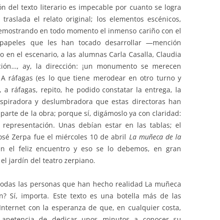
n del texto literario es impecable por cuanto se logra
raslada el relato original; los elementos escénicos,
, demostrando en todo momento el inmenso cariño con el
 papeles que les han tocado desarrollar —mención
o en el escenario, a las alumnas Carla Casalla, Claudia
ción…, ay, la dirección: ¡un monumento se merecen
! A ráfagas (es lo que tiene merodear en otro turno y
 a ráfagas, repito, he podido constatar la entrega, la
inspiradora y deslumbradora que estas directoras han
arte de la obra; porque sí, digámoslo ya con claridad:
representación. Unas debían estar en las tablas; el
José Zerpa fue el miércoles 10 de abril
La muñeca de la
n el feliz encuentro y eso se lo debemos, en gran
l jardín del teatro zerpiano.
todas las personas que han hecho realidad La muñeca
n? Sí, importa. Este texto es una botella más de las
nternet con la esperanza de que, en cualquier costa,
a apetencia de dedicar unos minutos a conocer su