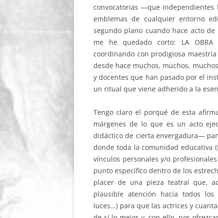
convocatorias —que independientes b
emblemas de cualquier entorno ed
segundo plano cuando hace acto de pr
me he quedado corto: LA OBRA 
coordinando con prodigiosa maestría 
desde hace muchos, muchos, muchos a
y docentes que han pasado por el inst
un ritual que viene adherido a la ese
Tengo claro el porqué de esta afirm
márgenes de lo que es un acto eje
didáctico de cierta envergadura— par
donde toda la comunidad educativa (f
vínculos personales y/o profesionale
punto específico dentro de los estrech
placer de una pieza teatral que, 
plausible atención hacia todos los 
luces…) para que las actrices y cuant
de sí lo mejor y, con ello, nos ofrez