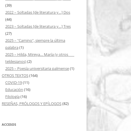
(39)
2022 – Soltadas [de literatura y…] Dos
(44)
2023 – Soltadas [de literatura y…] Tres
(27)
2025 – "Camino", siempre la última
palabra
(1)
2025 – Hilda, Mireya… María (y otros ___
teldesianos)
(2)
2025 – Poesía universitaria palmense
(1)
OTROS TEXTOS
(164)
COVID-19
(11)
Educación
(16)
Filología
(16)
RESEÑAS, PRÓLOGOS Y EPÍLOGOS
(82)
ACCESOS