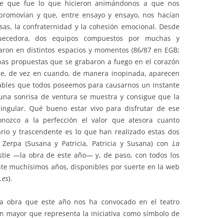
nte que fue lo que hicieron animándonos a que nos
 promovían y que, entre ensayo y ensayo, nos hacían
isas, la confraternidad y la cohesión emocional. Desde
iquecedora, dos equipos compuestos por muchas y
laron en distintos espacios y momentos (86/87 en EGB;
nas propuestas que se grabaron a fuego en el corazón
ue, de vez en cuando, de manera inopinada, aparecen
ables que todos poseemos para causarnos un instante
una sonrisa de ventura se muestra y consigue que la
ingular. Qué bueno estar vivo para disfrutar de ese
onozco a la perfección el valor que atesora cuanto
rio y trascendente es lo que han realizado estas dos
Zerpa (Susana y Patricia, Patricia y Susana) con
La
tie —la obra de este año— y, de paso, con todos los
nte muchísimos años, disponibles por suerte en la web
.es
).
la obra que este año nos ha convocado en el teatro
n mayor que representa la iniciativa como símbolo de