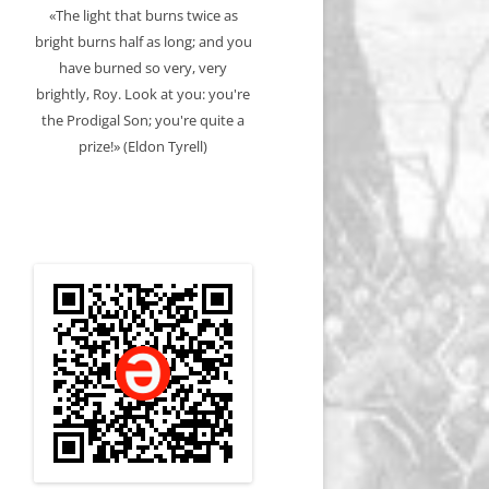
«The light that burns twice as
bright burns half as long; and you
have burned so very, very
brightly, Roy. Look at you: you're
the Prodigal Son; you're quite a
prize!» (Eldon Tyrell)