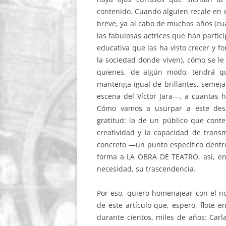
contenido. Cuando alguien recale en el
breve, ya al cabo de muchos años (cu
las fabulosas actrices que han parti
educativa que las ha visto crecer y 
la sociedad donde viven), cómo se le
quienes, de algún modo, tendrá qu
mantenga igual de brillantes, semeja
escena del Víctor Jara—, a cuantas h
Cómo vamos a usurpar a este desco
gratitud: la de un público que cont
creatividad y la capacidad de transm
concreto —un punto específico dentro
forma a LA OBRA DE TEATRO, así, en 
necesidad, su trascendencia.
Por eso, quiero homenajear con el n
de este artículo que, espero, flote 
durante cientos, miles de años: Carla