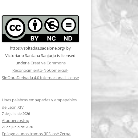
https://soltadas.sadalone.org/
by
Victoriano Santana Sanjurjo
is licensed
under a
Creative Commons
Reconocimiento-NoComercial-
SinObraDerivada 4.0 Internacional License
Unas palabras empapadas y empapables
de León XIV
7 de julio de 2026
Atapuercostop
21 de junio de 2026
Epílogo a unos tramos (IES José Zerpa,