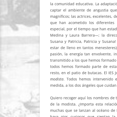
la comunidad educativa. La adaptació
captar el ambiente de angustia que t
magníficos; las actrices, excelentes
que han acometido los diferentes
especial, por el tiempo que han estad
Medina y Laura Barrera—; la direc
Susana y Patricia, Patricia y Susana
estar de lleno en tantos menesteres),
pasión, la energía tan envolvente, 
transmitido a los que hemos formado p
todos hemos formado parte de esta 
resto, en el patio de butacas. El IES 
modista
. Todos hemos intervenido e
medida, a los dos ángeles que cuidan e
Quiero recoger aquí los nombres de 
de la modista. ¿Importa esta relació
muchas que se lanzan al océano de I
haya ojos curiosos que sientan l