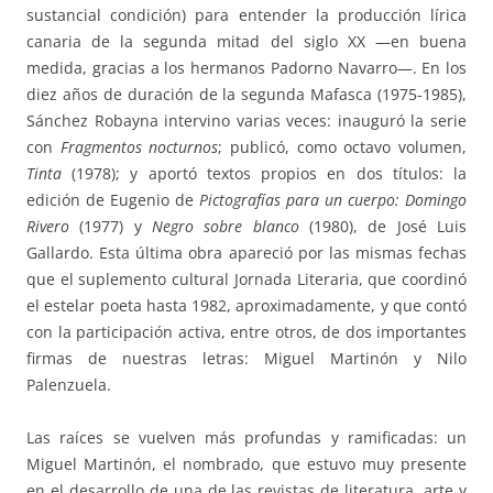
sustancial condición) para entender la producción lírica
canaria de la segunda mitad del siglo XX —en buena
medida, gracias a los hermanos Padorno Navarro—. En los
diez años de duración de la segunda Mafasca (1975-1985),
Sánchez Robayna intervino varias veces: inauguró la serie
con
Fragmentos nocturnos
; publicó, como octavo volumen,
Tinta
(1978); y aportó textos propios en dos títulos: la
edición de Eugenio de
Pictografías para un cuerpo: Domingo
Rivero
(1977) y
Negro sobre blanco
(1980), de José Luis
Gallardo. Esta última obra apareció por las mismas fechas
que el suplemento cultural Jornada Literaria, que coordinó
el estelar poeta hasta 1982, aproximadamente, y que contó
con la participación activa, entre otros, de dos importantes
firmas de nuestras letras: Miguel Martinón y Nilo
Palenzuela.
Las raíces se vuelven más profundas y ramificadas: un
Miguel Martinón, el nombrado, que estuvo muy presente
en el desarrollo de una de las revistas de literatura, arte y