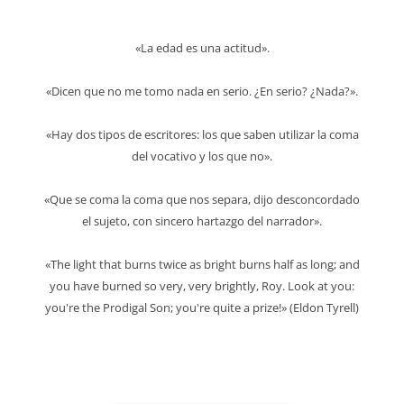
«La edad es una actitud».
«Dicen que no me tomo nada en serio. ¿En serio? ¿Nada?».
«Hay dos tipos de escritores: los que saben utilizar la coma
del vocativo y los que no».
«Que se coma la coma que nos separa, dijo desconcordado
el sujeto, con sincero hartazgo del narrador».
«The light that burns twice as bright burns half as long; and
you have burned so very, very brightly, Roy. Look at you:
you're the Prodigal Son; you're quite a prize!» (Eldon Tyrell)