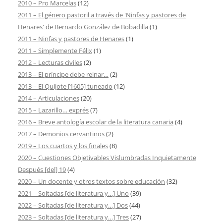
2010 – Pro Marcelas
(12)
2011 – El género pastoril a través de 'Ninfas y pastores de
Henares' de Bernardo González de Bobadilla
(1)
2011 – Ninfas y pastores de Henares
(1)
2011 – Simplemente Félix
(1)
2012 – Lecturas civiles
(2)
2013 – El príncipe debe reinar…
(2)
2013 – El Quijote [1605] tuneado
(12)
2014 – Articulaciones
(20)
2015 – Lazarillo… exprés
(7)
2016 – Breve antología escolar de la literatura canaria
(4)
2017 – Demonios cervantinos
(2)
2019 – Los cuartos y los finales
(8)
2020 – Cuestiones Objetivables Vislumbradas Inquietamente
Después [del] 19
(4)
2020 – Un docente y otros textos sobre educación
(32)
2021 – Soltadas [de literatura y…] Uno
(39)
2022 – Soltadas [de literatura y…] Dos
(44)
2023 – Soltadas [de literatura y…] Tres
(27)