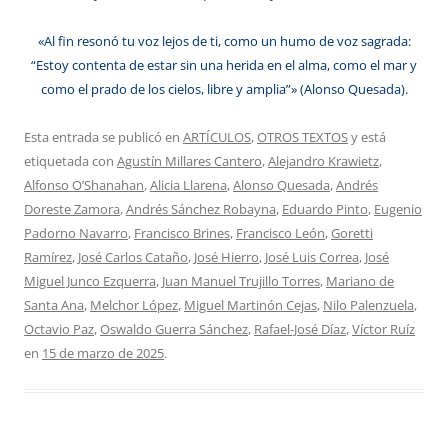
«Al fin resonó tu voz lejos de ti, como un humo de voz sagrada:
“Estoy contenta de estar sin una herida en el alma, como el mar y
como el prado de los cielos, libre y amplia”» (Alonso Quesada).
Esta entrada se publicó en
ARTÍCULOS
,
OTROS TEXTOS
y está
etiquetada con
Agustín Millares Cantero
,
Alejandro Krawietz
,
Alfonso O’Shanahan
,
Alicia Llarena
,
Alonso Quesada
,
Andrés
Doreste Zamora
,
Andrés Sánchez Robayna
,
Eduardo Pinto
,
Eugenio
Padorno Navarro
,
Francisco Brines
,
Francisco León
,
Goretti
Ramírez
,
José Carlos Cataño
,
José Hierro
,
José Luis Correa
,
José
Miguel Junco Ezquerra
,
Juan Manuel Trujillo Torres
,
Mariano de
Santa Ana
,
Melchor López
,
Miguel Martinón Cejas
,
Nilo Palenzuela
,
Octavio Paz
,
Oswaldo Guerra Sánchez
,
Rafael-José Díaz
,
Víctor Ruíz
en
15 de marzo de 2025
.