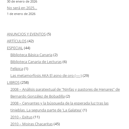
30 de enero de 2026
No será en 2025…
1 de enero de 2026
ANUNCIOS Y EVENTOS
(5)
ARTÍCULOS
(42)
ESPECIAL
(44)
Biblioteca Básica Canaria
(2)
Biblioteca Canaria de Lecturas
(6)
Felípica
(1)
Las metamorfosis AKA El asno de oro (—-)
(29)
LIBROS
(258)
2008 – Análisis paratextual de "Ninfas y pastores de Henares" de
Bernardo González de Bobadilla
(2)
2008 – Cervantes y la búsqueda de la esperada luz tras las
tinieblas. La segunda parte de 'La Galatea'
(1)
2010 – Exitus
(11)
2010 – Moiras Chacaritas
(45)