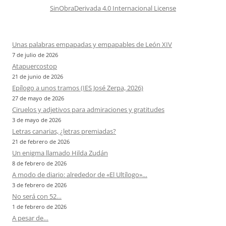
SinObraDerivada 4.0 Internacional License
Unas palabras empapadas y empapables de León XIV
7 de julio de 2026
Atapuercostop
21 de junio de 2026
Epílogo a unos tramos (IES José Zerpa, 2026)
27 de mayo de 2026
Ciruelos y adjetivos para admiraciones y gratitudes
3 de mayo de 2026
Letras canarias, ¿letras premiadas?
21 de febrero de 2026
Un enigma llamado Hilda Zudán
8 de febrero de 2026
A modo de diario: alrededor de «El Ultílogo»…
3 de febrero de 2026
No será con 52…
1 de febrero de 2026
A pesar de…