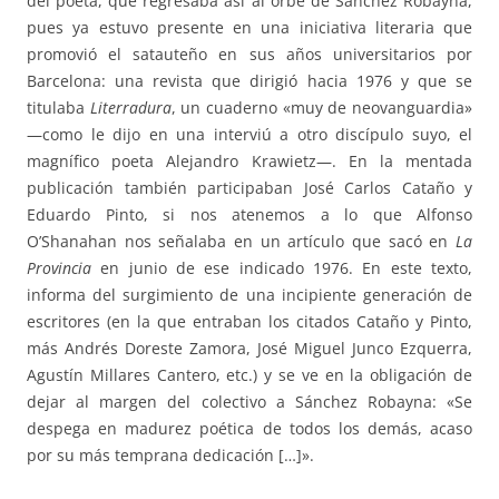
del poeta, que regresaba así al orbe de Sánchez Robayna,
pues ya estuvo presente en una iniciativa literaria que
promovió el satauteño en sus años universitarios por
Barcelona: una revista que dirigió hacia 1976 y que se
titulaba
Literradura
, un cuaderno «muy de neovanguardia»
—como le dijo en una interviú a otro discípulo suyo, el
magnífico poeta Alejandro Krawietz—. En la mentada
publicación también participaban José Carlos Cataño y
Eduardo Pinto, si nos atenemos a lo que Alfonso
O’Shanahan nos señalaba en un artículo que sacó en
La
Provincia
en junio de ese indicado 1976. En este texto,
informa del surgimiento de una incipiente generación de
escritores (en la que entraban los citados Cataño y Pinto,
más Andrés Doreste Zamora, José Miguel Junco Ezquerra,
Agustín Millares Cantero, etc.) y se ve en la obligación de
dejar al margen del colectivo a Sánchez Robayna: «Se
despega en madurez poética de todos los demás, acaso
por su más temprana dedicación […]».