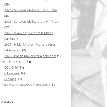
(39)
2022 – Soltadas [de literatura y…] Dos
(44)
2023 – Soltadas [de literatura y…] Tres
(27)
2025 – "Camino", siempre la última
palabra
(1)
2025 – Hilda, Mireya… María (y otros ___
teldesianos)
(2)
2025 – Poesía universitaria palmense
(1)
OTROS TEXTOS
(164)
COVID-19
(11)
Educación
(16)
Filología
(16)
RESEÑAS, PRÓLOGOS Y EPÍLOGOS
(82)
ACCESOS