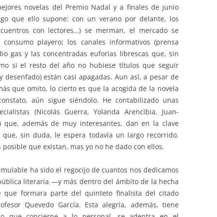
ejores novelas del Premio Nadal y a finales de junio
esgo que ello supone: con un verano por delante, los
encuentros con lectores…) se merman, el mercado se
 consumo playero; los canales informativos (prensa
io gas y las concentradas euforias librescas que, sin
o si el resto del año no hubiese títulos que seguir
 desenfado) están casi apagadas. Aun así, a pesar de
ás que omito, lo cierto es que la acogida de la novela
onstato, aún sigue siéndolo. He contabilizado unas
cialistas (Nicolás Guerra, Yolanda Arencibia, Juan-
.) que, además de muy interesantes, dan en la clave
 que, sin duda, le espera todavía un largo recorrido.
s posible que existan, mas yo no he dado con ellos.
simulable ha sido el regocijo de cuantos nos dedicamos
pública literaria —y más dentro del ámbito de la hecha
 que formara parte del quinteto finalista del citado
ofesor Quevedo García. Esta alegría, además, tiene
lo que concierne a lo personal, se adentra en el