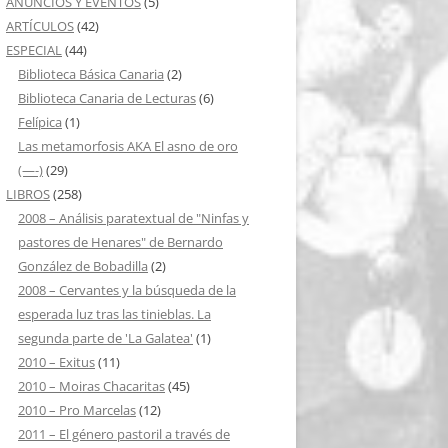
ANUNCIOS Y EVENTOS
(5)
ARTÍCULOS
(42)
ESPECIAL
(44)
Biblioteca Básica Canaria
(2)
Biblioteca Canaria de Lecturas
(6)
Felípica
(1)
Las metamorfosis AKA El asno de oro
(—-)
(29)
LIBROS
(258)
2008 – Análisis paratextual de "Ninfas y
pastores de Henares" de Bernardo
González de Bobadilla
(2)
2008 – Cervantes y la búsqueda de la
esperada luz tras las tinieblas. La
segunda parte de 'La Galatea'
(1)
2010 – Exitus
(11)
2010 – Moiras Chacaritas
(45)
2010 – Pro Marcelas
(12)
2011 – El género pastoril a través de