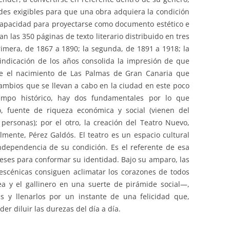
udes exigibles para que una obra adquiera la condición
capacidad para proyectarse como documento estético e
n las 350 páginas de texto literario distribuido en tres
rimera, de 1867 a 1890; la segunda, de 1891 a 1918; la
 indicación de los años consolida la impresión de que
re el nacimiento de Las Palmas de Gran Canaria que
ambios que se llevan a cabo en la ciudad en este poco
empo histórico, hay dos fundamentales por lo que
o, fuente de riqueza económica y social (vienen del
 personas); por el otro, la creación del Teatro Nuevo,
lmente, Pérez Galdós. El teatro es un espacio cultural
ndependencia de su condición. Es el referente de esa
eses para conformar su identidad. Bajo su amparo, las
 escénicas consiguen aclimatar los corazones de todos
ea y el gallinero en una suerte de pirámide social—,
as y llenarlos por un instante de una felicidad que,
r diluir las durezas del día a día.