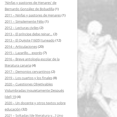
'Ninfas y pastores de Henares' de
Bernardo González de Bobadilla
(1)
2011 – Ninfas y pastores de Henares
(1)
2011 – Simplemente Félix
(1)
2012 – Lecturas civiles
(2)
2013 – El príncipe debe reinar…
(2)
2013 – El Quijote [1605] tuneado
(12)
2014 – Articulaciones
(20)
2015 – Lazarillo… exprés
(7)
2016 – Breve antología escolar de la
literatura canaria
(4)
2017 – Demonios cervantinos
(2)
2019 – Los cuartos y los finales
(8)
2020 – Cuestiones Objetivables
Vislumbradas Inquietamente Después
[del] 19
(4)
2020 – Un docente y otros textos sobre
educación
(32)
2021 – Soltadas [de literatura y…] Uno