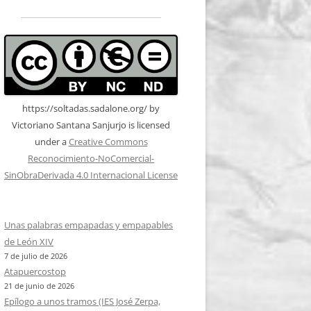
https://soltadas.sadalone.org/
by
Victoriano Santana Sanjurjo
is licensed
under a
Creative Commons
Reconocimiento-NoComercial-
SinObraDerivada 4.0 Internacional License
Unas palabras empapadas y empapables
de León XIV
7 de julio de 2026
Atapuercostop
21 de junio de 2026
Epílogo a unos tramos (IES José Zerpa,