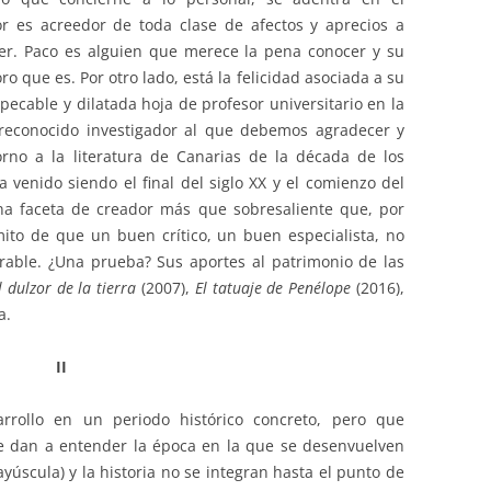
r es acreedor de toda clase de afectos y aprecios a
er. Paco es alguien que merece la pena conocer y su
ro que es. Por otro lado, está la felicidad asociada a su
impecable y dilatada hoja de profesor universitario en la
 reconocido investigador al que debemos agradecer y
orno a la literatura de Canarias de la década de los
a venido siendo el final del siglo XX y el comienzo del
a faceta de creador más que sobresaliente que, por
ito de que un buen crítico, un buen especialista, no
rable. ¿Una prueba? Sus aportes al patrimonio de las
l dulzor de la tierra
(2007),
El tatuaje de Penélope
(2016),
a.
II
rrollo en un periodo histórico concreto, pero que
ue dan a entender la época en la que se desenvuelven
ayúscula) y la historia no se integran hasta el punto de