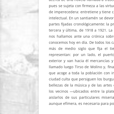
pues se sujeta con firmeza a las virt
de imperecedera: entretiene y tiene 
intelectual. En un santiamén se devora
partes fijadas cronológicamente: la p
tercera y última, de 1918 a 1921. La
nos hallamos ante una crónica sob
conocemos hoy en día. De todos los c
más de medio siglo que fija el ti
representan: por un lado, el puert
exterior y van hacia él mercancías y
llamado luego Tirso de Molino y, fina
que acoge a toda la población con i
ciudad culta que persiguen los burgu
bellezas de la música y de las artes
los vecinos —ubicados entre la plat
aislarlos de sus particulares miseri
aunque efímera, es necesaria para pode