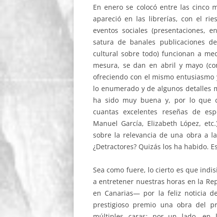
En enero se colocó entre las cinco m
apareció en las librerías, con el ri
eventos sociales (presentaciones, 
satura de banales publicaciones de
cultural sobre todo) funcionan a med
mesura, se dan en abril y mayo (com
ofreciendo con el mismo entusiasmo y
lo enumerado y de algunos detalles m
ha sido muy buena y, por lo que c
cuantas excelentes reseñas de espe
Manuel García, Elizabeth López, etc
sobre la relevancia de una obra a la
¿Detractores? Quizás los ha habido. E
Sea como fuere, lo cierto es que indi
a entretener nuestras horas en la Re
en Canarias— por la feliz noticia de
prestigioso premio una obra del pr
múltiples caras: por un lado, en 