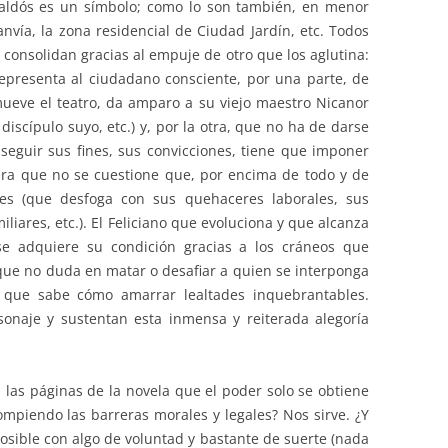
Galdós es un símbolo; como lo son también, en menor
anvía, la zona residencial de Ciudad Jardín, etc. Todos
e consolidan gracias al empuje de otro que los aglutina:
 representa al ciudadano consciente, por una parte, de
ueve el teatro, da amparo a su viejo maestro Nicanor
scípulo suyo, etc.) y, por la otra, que no ha de darse
seguir sus fines, sus convicciones, tiene que imponer
ra que no se cuestione que, por encima de todo y de
les (que desfoga con sus quehaceres laborales, sus
iliares, etc.). El Feliciano que evoluciona y que alcanza
se adquiere su condición gracias a los cráneos que
l que no duda en matar o desafiar a quien se interponga
que sabe cómo amarrar lealtades inquebrantables.
onaje y sustentan esta inmensa y reiterada alegoría
 las páginas de la novela que el poder solo se obtiene
ompiendo las barreras morales y legales? Nos sirve. ¿Y
osible con algo de voluntad y bastante de suerte (nada