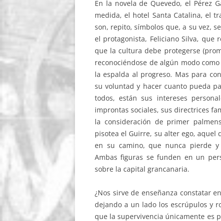
En la novela de Quevedo, el Pérez 
medida, el hotel Santa Catalina, el tr
son, repito, símbolos que, a su vez, s
el protagonista, Feliciano Silva, que
que la cultura debe protegerse (prom
reconociéndose de algún modo como di
la espalda al progreso. Mas para con
su voluntad y hacer cuanto pueda pa
todos, están sus intereses persona
improntas sociales, sus directrices fam
la consideración de primer palmen
pisotea el Guirre, su alter ego, aque
en su camino, que nunca pierde y 
Ambas figuras se funden en un pers
sobre la capital grancanaria.
¿Nos sirve de enseñanza constatar en
dejando a un lado los escrúpulos y r
que la supervivencia únicamente es p