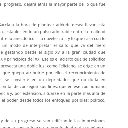
el progreso, dejará atrás la mayor parte de lo que fue
arcía a la hora de plantear adónde desea llevar esta
a, estableciendo un pulso admirable entre la realidad
, entre lo anecdótico —lo novelesco— y lo que casa con lo
de un modo de interpretar el salto que va del mero
ue gestando desde el siglo XV a la gran ciudad que
 y principios del XX. Ese es el acierto que se solidifica
proyecta una doble luz: como Feliciano, se erige en un
 que quepa atribuirle por ello el reconocimiento de
re, se convierte en un depredador que no duda en
l con tal de conseguir sus fines, que en ese zoo humano
ncia y, por extensión, situarse en la parte más alta de
 el poder desde todos los enfoques posibles: político,
 y de su progreso se van edificando las impresiones
ender, a convertirse en referente dentro de su género,