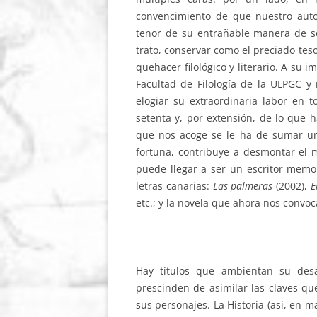
convencimiento de que nuestro auto
tenor de su entrañable manera de s
trato, conservar como el preciado teso
quehacer filológico y literario. A su 
Facultad de Filología de la ULPGC y
elogiar su extraordinaria labor en t
setenta y, por extensión, de lo que h
que nos acoge se le ha de sumar un
fortuna, contribuye a desmontar el m
puede llegar a ser un escritor memo
letras canarias:
Las palmeras
(2002),
E
etc.; y la novela que ahora nos convoc
Hay títulos que ambientan su desa
prescinden de asimilar las claves q
sus personajes. La Historia (así, en m