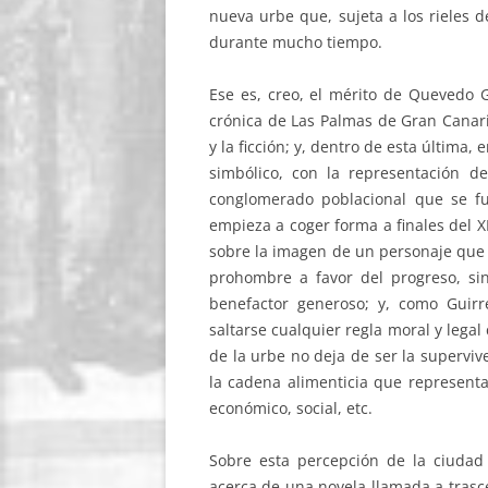
nueva urbe que, sujeta a los rieles d
durante mucho tiempo.
Ese es, creo, el mérito de Quevedo G
crónica de Las Palmas de Gran Canari
y la ficción; y, dentro de esta última
simbólico, con la representación 
conglomerado poblacional que se f
empieza a coger forma a finales del XIX
sobre la imagen de un personaje que 
prohombre a favor del progreso, sin
benefactor generoso; y, como Guir
saltarse cualquier regla moral y lega
de la urbe no deja de ser la supervive
la cadena alimenticia que representa
económico, social, etc.
Sobre esta percepción de la ciudad
acerca de una novela llamada a trasc