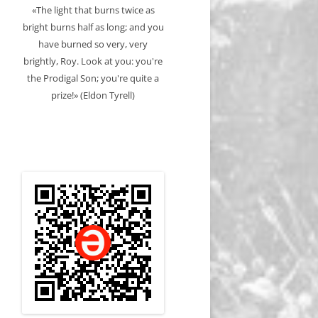
«The light that burns twice as
bright burns half as long; and you
have burned so very, very
brightly, Roy. Look at you: you're
the Prodigal Son; you're quite a
prize!» (Eldon Tyrell)