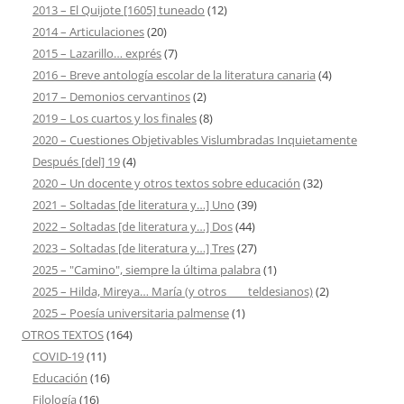
2013 – El Quijote [1605] tuneado
(12)
2014 – Articulaciones
(20)
2015 – Lazarillo… exprés
(7)
2016 – Breve antología escolar de la literatura canaria
(4)
2017 – Demonios cervantinos
(2)
2019 – Los cuartos y los finales
(8)
2020 – Cuestiones Objetivables Vislumbradas Inquietamente
Después [del] 19
(4)
2020 – Un docente y otros textos sobre educación
(32)
2021 – Soltadas [de literatura y…] Uno
(39)
2022 – Soltadas [de literatura y…] Dos
(44)
2023 – Soltadas [de literatura y…] Tres
(27)
2025 – "Camino", siempre la última palabra
(1)
2025 – Hilda, Mireya… María (y otros ___ teldesianos)
(2)
2025 – Poesía universitaria palmense
(1)
OTROS TEXTOS
(164)
COVID-19
(11)
Educación
(16)
Filología
(16)