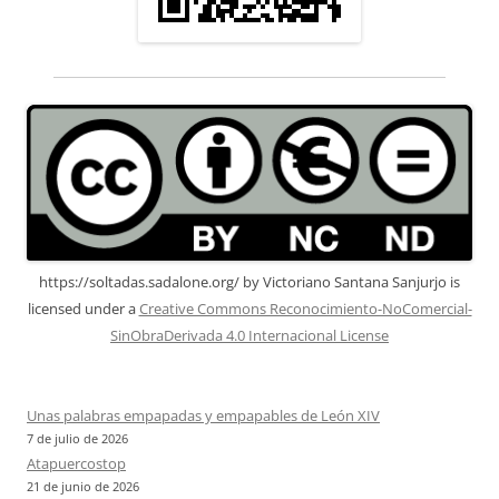
https://soltadas.sadalone.org/
by
Victoriano Santana Sanjurjo
is
licensed under a
Creative Commons Reconocimiento-NoComercial-
SinObraDerivada 4.0 Internacional License
Unas palabras empapadas y empapables de León XIV
7 de julio de 2026
Atapuercostop
21 de junio de 2026