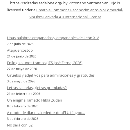
https://soltadas.sadalone.org/
by
Victoriano Santana Sanjurjo
is
licensed under a
Creative Commons Reconocimiento-NoComercial-
SinObraDerivada 4.0 Internacional License
Unas palabras empapadas y empapables de León XIV
7 de julio de 2026
Atapuercostop
21 de junio de 2026
Epílogo a unos tramos (IES José Zerpa, 2026)
27 de mayo de 2026
Ciruelos y adjetivos para admiraciones y gratitudes
3 de mayo de 2026
Letras canarias, ¿letras premiadas?
21 de febrero de 2026
Un enigma llamado Hilda Zudán
8 de febrero de 2026
A modo de diario: alrededor de «El Ultílogo»…
3 de febrero de 2026
No será con 52…