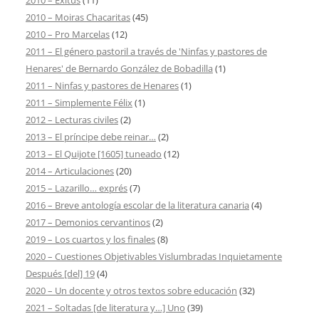
2010 – Exitus
(11)
2010 – Moiras Chacaritas
(45)
2010 – Pro Marcelas
(12)
2011 – El género pastoril a través de 'Ninfas y pastores de
Henares' de Bernardo González de Bobadilla
(1)
2011 – Ninfas y pastores de Henares
(1)
2011 – Simplemente Félix
(1)
2012 – Lecturas civiles
(2)
2013 – El príncipe debe reinar…
(2)
2013 – El Quijote [1605] tuneado
(12)
2014 – Articulaciones
(20)
2015 – Lazarillo… exprés
(7)
2016 – Breve antología escolar de la literatura canaria
(4)
2017 – Demonios cervantinos
(2)
2019 – Los cuartos y los finales
(8)
2020 – Cuestiones Objetivables Vislumbradas Inquietamente
Después [del] 19
(4)
2020 – Un docente y otros textos sobre educación
(32)
2021 – Soltadas [de literatura y…] Uno
(39)