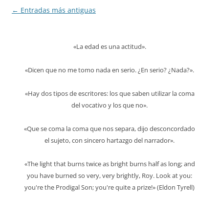
Navegación
←
Entradas más antiguas
de
entradas
«La edad es una actitud».
«Dicen que no me tomo nada en serio. ¿En serio? ¿Nada?».
«Hay dos tipos de escritores: los que saben utilizar la coma
del vocativo y los que no».
«Que se coma la coma que nos separa, dijo desconcordado
el sujeto, con sincero hartazgo del narrador».
«The light that burns twice as bright burns half as long; and
you have burned so very, very brightly, Roy. Look at you:
you're the Prodigal Son; you're quite a prize!» (Eldon Tyrell)