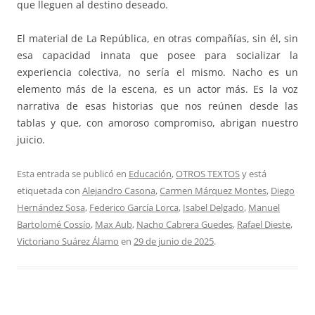
que lleguen al destino deseado.
El material de La República, en otras compañías, sin él, sin
esa capacidad innata que posee para socializar la
experiencia colectiva, no sería el mismo. Nacho es un
elemento más de la escena, es un actor más. Es la voz
narrativa de esas historias que nos reúnen desde las
tablas y que, con amoroso compromiso, abrigan nuestro
juicio.
Esta entrada se publicó en
Educación
,
OTROS TEXTOS
y está
etiquetada con
Alejandro Casona
,
Carmen Márquez Montes
,
Diego
Hernández Sosa
,
Federico García Lorca
,
Isabel Delgado
,
Manuel
Bartolomé Cossío
,
Max Aub
,
Nacho Cabrera Guedes
,
Rafael Dieste
,
Victoriano Suárez Álamo
en
29 de junio de 2025
.