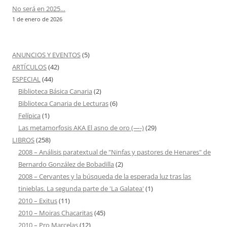
No será en 2025…
1 de enero de 2026
ANUNCIOS Y EVENTOS
(5)
ARTÍCULOS
(42)
ESPECIAL
(44)
Biblioteca Básica Canaria
(2)
Biblioteca Canaria de Lecturas
(6)
Felípica
(1)
Las metamorfosis AKA El asno de oro (—-)
(29)
LIBROS
(258)
2008 – Análisis paratextual de "Ninfas y pastores de Henares" de
Bernardo González de Bobadilla
(2)
2008 – Cervantes y la búsqueda de la esperada luz tras las
tinieblas. La segunda parte de 'La Galatea'
(1)
2010 – Exitus
(11)
2010 – Moiras Chacaritas
(45)
2010 – Pro Marcelas
(12)