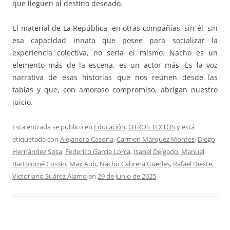
que lleguen al destino deseado.
El material de La República, en otras compañías, sin él, sin
esa capacidad innata que posee para socializar la
experiencia colectiva, no sería el mismo. Nacho es un
elemento más de la escena, es un actor más. Es la voz
narrativa de esas historias que nos reúnen desde las
tablas y que, con amoroso compromiso, abrigan nuestro
juicio.
Esta entrada se publicó en
Educación
,
OTROS TEXTOS
y está
etiquetada con
Alejandro Casona
,
Carmen Márquez Montes
,
Diego
Hernández Sosa
,
Federico García Lorca
,
Isabel Delgado
,
Manuel
Bartolomé Cossío
,
Max Aub
,
Nacho Cabrera Guedes
,
Rafael Dieste
,
Victoriano Suárez Álamo
en
29 de junio de 2025
.