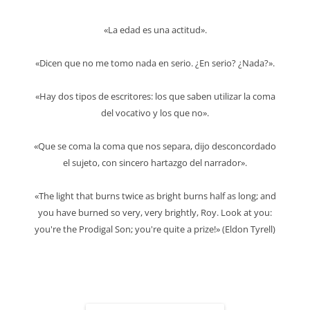
«La edad es una actitud».
«Dicen que no me tomo nada en serio. ¿En serio? ¿Nada?».
«Hay dos tipos de escritores: los que saben utilizar la coma
del vocativo y los que no».
«Que se coma la coma que nos separa, dijo desconcordado
el sujeto, con sincero hartazgo del narrador».
«The light that burns twice as bright burns half as long; and
you have burned so very, very brightly, Roy. Look at you:
you're the Prodigal Son; you're quite a prize!» (Eldon Tyrell)