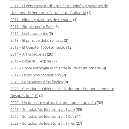
2011 – El género pastoril a través de 'Ninfas y pastores de
Henares' de Bernardo González de Bobadilla
(1)
2011 – Ninfas y pastores de Henares
(1)
2011 – Simplemente Félix
(1)
2012 – Lecturas civiles
(2)
2013 – El príncipe debe reinar…
(2)
2013 – El Quijote [1605] tuneado
(12)
2014 – Articulaciones
(20)
2015 – Lazarillo… exprés
(7)
2016 – Breve antología escolar de la literatura canaria
(4)
2017 – Demonios cervantinos
(2)
2019 – Los cuartos y los finales
(8)
2020 – Cuestiones Objetivables Vislumbradas Inquietamente
Después [del] 19
(4)
2020 – Un docente y otros textos sobre educación
(32)
2021 – Soltadas [de literatura y…] Uno
(39)
2022 – Soltadas [de literatura y…] Dos
(44)
2023 – Soltadas [de literatura y…] Tres
(27)