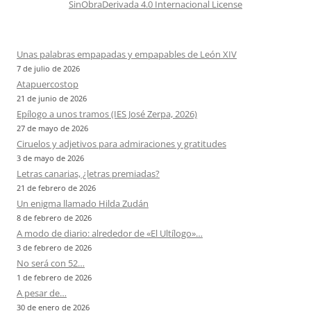
SinObraDerivada 4.0 Internacional License
Unas palabras empapadas y empapables de León XIV
7 de julio de 2026
Atapuercostop
21 de junio de 2026
Epílogo a unos tramos (IES José Zerpa, 2026)
27 de mayo de 2026
Ciruelos y adjetivos para admiraciones y gratitudes
3 de mayo de 2026
Letras canarias, ¿letras premiadas?
21 de febrero de 2026
Un enigma llamado Hilda Zudán
8 de febrero de 2026
A modo de diario: alrededor de «El Ultílogo»…
3 de febrero de 2026
No será con 52…
1 de febrero de 2026
A pesar de…
30 de enero de 2026