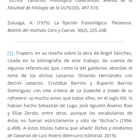
“dichos” canarios.
Philologica Canariensia. Revista de la
Facultad de Filología de la ULPGC
(0), 497-510.
Zuluaga, A. (1975). La fijación fraseológica.
Thesaurus.
Boletín del Instituto Caro y Cuervo
, 30(2), 225-248.
[1]
. Trapero, en su reseña sobre la obra de Ángel Sánchez,
citada en la bibliografía de este trabajo, da cuenta de
algunas referencias que, como la del galdense, abordan el
tema de los dichos canarios: Orlando Hernández con
Decires canarios
; Cristóbal Barrios y Ruperto Barrios
Domínguez con
Una crónica de La Guancha a través de su
refranero
; «y mucho antes que todos ellos, en el siglo XIX, lo
habían hecho Sebastián de Lugo, José Agustín Álvarez Rixo
y Elías Zerolo, entre otros, aunque los vocabularios de
éstos no fueran estrictamente y sólo de “dichos”» (1994,
p.498). A estos títulos habría que añadir
Dichos y modismos
de Canarias
de Luis Rivero (Mercurio Editorial, 2019).