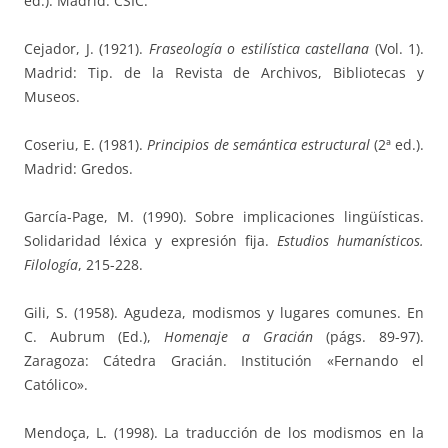
ed.). Madrid: CSIC.
Cejador, J. (1921).
Fraseología o estilística castellana
(Vol. 1).
Madrid: Tip. de la Revista de Archivos, Bibliotecas y
Museos.
Coseriu, E. (1981).
Principios de semántica estructural
(2ª ed.).
Madrid: Gredos.
García-Page, M. (1990). Sobre implicaciones lingüísticas.
Solidaridad léxica y expresión fija.
Estudios humanísticos.
Filología
, 215-228.
Gili, S. (1958). Agudeza, modismos y lugares comunes. En
C. Aubrum (Ed.),
Homenaje a Gracián
(págs. 89-97).
Zaragoza: Cátedra Gracián. Institución «Fernando el
Católico».
Mendoça, L. (1998). La traducción de los modismos en la