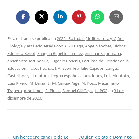
Esta entrada se publicó en
2022 - Soltadas [de literatura y...] Dos
,
Filología
y está etiquetada con
A. Zuluaga
,
Ángel Sánchez
,
Dichos
,
Eduardo Benot
,
Emigdia Repetto Jiménez
,
enseñanza primaria
,
enseñanza secundaria
,
Eugenio Coseriu
,
Facultad de Ciencias de la
Educación
,
frases hechas
,
J. Anscombre
,
Julio Cejador
,
Lengua
Castellana y Literatura
,
lengua española
,
locuciones
,
Luis Montoto
,
Luis Rivero
,
M. Barsanti
,
M. García-Page
,
M. Pozo
,
Maximiano
Trapero
,
modismos
,
R. Pinilla
,
Samuel Gili Gaya
,
ULPGC
en
31 de
diciembre de 2020
.
Navegación
←
Un heredero canario de Le
¿Quién delató a Domingo