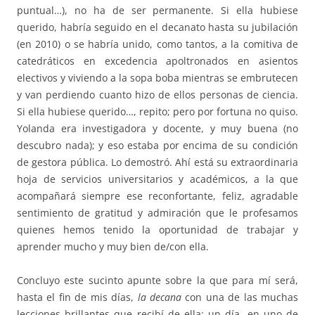
puntual…), no ha de ser permanente. Si ella hubiese
querido, habría seguido en el decanato hasta su jubilación
(en 2010) o se habría unido, como tantos, a la comitiva de
catedráticos en excedencia apoltronados en asientos
electivos y viviendo a la sopa boba mientras se embrutecen
y van perdiendo cuanto hizo de ellos personas de ciencia.
Si ella hubiese querido…, repito; pero por fortuna no quiso.
Yolanda era investigadora y docente, y muy buena (no
descubro nada); y eso estaba por encima de su condición
de gestora pública. Lo demostró. Ahí está su extraordinaria
hoja de servicios universitarios y académicos, a la que
acompañará siempre ese reconfortante, feliz, agradable
sentimiento de gratitud y admiración que le profesamos
quienes hemos tenido la oportunidad de trabajar y
aprender mucho y muy bien de/con ella.
Concluyo este sucinto apunte sobre la que para mí será,
hasta el fin de mis días,
la decana
con una de las muchas
lecciones brillantes que recibí de ella: un día, en uno de