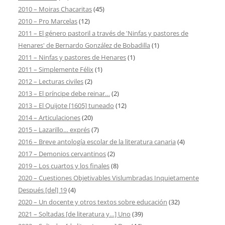
2010 – Moiras Chacaritas
(45)
2010 – Pro Marcelas
(12)
2011 – El género pastoril a través de 'Ninfas y pastores de
Henares' de Bernardo González de Bobadilla
(1)
2011 – Ninfas y pastores de Henares
(1)
2011 – Simplemente Félix
(1)
2012 – Lecturas civiles
(2)
2013 – El príncipe debe reinar…
(2)
2013 – El Quijote [1605] tuneado
(12)
2014 – Articulaciones
(20)
2015 – Lazarillo… exprés
(7)
2016 – Breve antología escolar de la literatura canaria
(4)
2017 – Demonios cervantinos
(2)
2019 – Los cuartos y los finales
(8)
2020 – Cuestiones Objetivables Vislumbradas Inquietamente
Después [del] 19
(4)
2020 – Un docente y otros textos sobre educación
(32)
2021 – Soltadas [de literatura y…] Uno
(39)