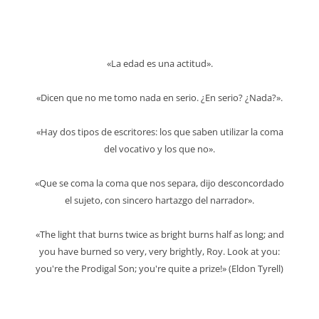
de
entradas
«La edad es una actitud».
«Dicen que no me tomo nada en serio. ¿En serio? ¿Nada?».
«Hay dos tipos de escritores: los que saben utilizar la coma
del vocativo y los que no».
«Que se coma la coma que nos separa, dijo desconcordado
el sujeto, con sincero hartazgo del narrador».
«The light that burns twice as bright burns half as long; and
you have burned so very, very brightly, Roy. Look at you:
you're the Prodigal Son; you're quite a prize!» (Eldon Tyrell)