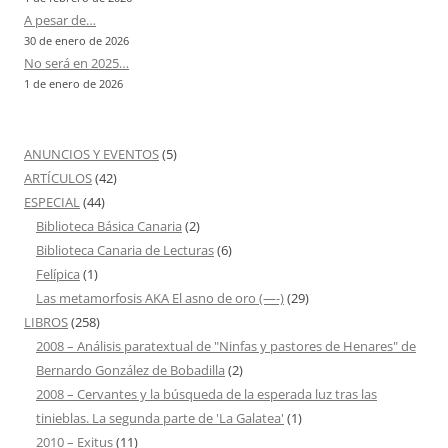
A pesar de…
30 de enero de 2026
No será en 2025…
1 de enero de 2026
ANUNCIOS Y EVENTOS
(5)
ARTÍCULOS
(42)
ESPECIAL
(44)
Biblioteca Básica Canaria
(2)
Biblioteca Canaria de Lecturas
(6)
Felípica
(1)
Las metamorfosis AKA El asno de oro (—-)
(29)
LIBROS
(258)
2008 – Análisis paratextual de "Ninfas y pastores de Henares" de
Bernardo González de Bobadilla
(2)
2008 – Cervantes y la búsqueda de la esperada luz tras las
tinieblas. La segunda parte de 'La Galatea'
(1)
2010 – Exitus
(11)