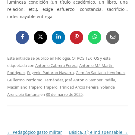
luminosa condición (un título académico, un libro, una
relación, etc.), exige esfuerzo, constancia, sacrificio…
indesmayable entrega.
Esta entrada se publicó en
Filología
,
OTROS TEXTOS
y está
etiquetada con
Antonio Cabrera Perera
,
Antonio M.ª Martín
Rodríguez
,
Eugenio Padorno Navarro
,
Germán Santana Henríquez
,
Guillermo Perdomo Hernández
,
José Antonio Samper Padilla
,
Maximiano Trapero Trapero
,
Trinidad Arcos Pereira
,
Yolanda
Arencibia Santana
en
30 de marzo de 2025
.
Navegación
←
Pedagógico gasto militar
Básica, sí; e indispensable
→