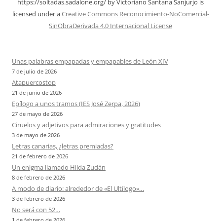
https://soltadas.sadalone.org/
by
Victoriano Santana Sanjurjo
is
licensed under a
Creative Commons Reconocimiento-NoComercial-
SinObraDerivada 4.0 Internacional License
Unas palabras empapadas y empapables de León XIV
7 de julio de 2026
Atapuercostop
21 de junio de 2026
Epílogo a unos tramos (IES José Zerpa, 2026)
27 de mayo de 2026
Ciruelos y adjetivos para admiraciones y gratitudes
3 de mayo de 2026
Letras canarias, ¿letras premiadas?
21 de febrero de 2026
Un enigma llamado Hilda Zudán
8 de febrero de 2026
A modo de diario: alrededor de «El Ultílogo»…
3 de febrero de 2026
No será con 52…
1 de febrero de 2026