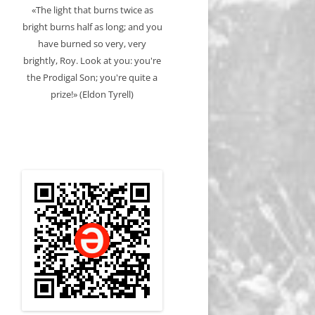
«The light that burns twice as
bright burns half as long; and you
have burned so very, very
brightly, Roy. Look at you: you're
the Prodigal Son; you're quite a
prize!» (Eldon Tyrell)