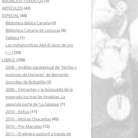
ANUNCIOS Y EVENTOS
(5)
ARTÍCULOS
(42)
ESPECIAL
(44)
Biblioteca Básica Canaria
(2)
Biblioteca Canaria de Lecturas
(6)
Felípica
(1)
Las metamorfosis AKA El asno de oro
(—-)
(29)
LIBROS
(258)
2008 – Análisis paratextual de "Ninfas y
pastores de Henares" de Bernardo
González de Bobadilla
(2)
2008 – Cervantes y la búsqueda de la
esperada luz tras las tinieblas. La
segunda parte de 'La Galatea'
(1)
2010 – Exitus
(11)
2010 – Moiras Chacaritas
(45)
2010 – Pro Marcelas
(12)
2011 – El género pastoril a través de