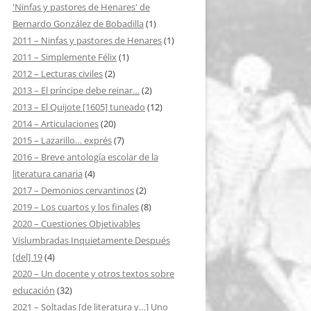
'Ninfas y pastores de Henares' de
Bernardo González de Bobadilla
(1)
2011 – Ninfas y pastores de Henares
(1)
2011 – Simplemente Félix
(1)
2012 – Lecturas civiles
(2)
2013 – El príncipe debe reinar…
(2)
2013 – El Quijote [1605] tuneado
(12)
2014 – Articulaciones
(20)
2015 – Lazarillo… exprés
(7)
2016 – Breve antología escolar de la
literatura canaria
(4)
2017 – Demonios cervantinos
(2)
2019 – Los cuartos y los finales
(8)
2020 – Cuestiones Objetivables
Vislumbradas Inquietamente Después
[del] 19
(4)
2020 – Un docente y otros textos sobre
educación
(32)
2021 – Soltadas [de literatura y…] Uno