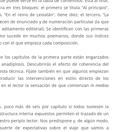
ue puede verse en la tabla de contenidos. Está al final,
a en tres bloques: el primero se titula “Al principio”,
 “En el reino de Leviatán”, tiene diez; el tercero, “La
arecen de enunciado y de numeración particular (la que
 aditamento editorial). Se identifican con las primeras
omo sucede en muchos poemarios, donde sus índices
rso con el que empieza cada composición.
e los capítulos de la primera parte están engarzados
 anadiplosis. Descubrirás el efecto de coherencia del
esta técnica. Fíjate también en que algunos empiezan
roducir las intervenciones en estilo directo de los
r en el lector la sensación de que comienzan
in medias
, poco más de seis por capítulo si todos tuviesen la
estructura interna expuestos permiten el trazado de un
stro periplo lector. Nos predispone y, de algún modo,
suerte de expectativas sobre el viaje que vamos a