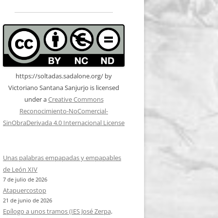
https://soltadas.sadalone.org/
by
Victoriano Santana Sanjurjo
is licensed
under a
Creative Commons
Reconocimiento-NoComercial-
SinObraDerivada 4.0 Internacional License
Unas palabras empapadas y empapables
de León XIV
7 de julio de 2026
Atapuercostop
21 de junio de 2026
Epílogo a unos tramos (IES José Zerpa,