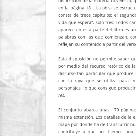
disposición de la materia novelesca, q
en la página 181. La obra se estructur
consta de trece capítulos; el segundo,
vida que espera”, solo tres. Todos c
aparece en esta parte del libro es un
palabras con las que comienzan, c
reflejan su contenido a partir del ve
Esta disposición no permite saber qu
por medio del recurso retórico de la
discurso tan particular que produce 
con la raya que se utiliza para int
personajes, lo que consigue produci
res
.
El conjunto abarca unas 170 páginas
misma extensión. Los detalles de la 
mapa por donde ha de transcurrir nue
contribuye a que nos fijemos una 