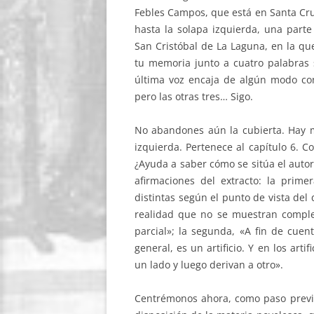
Febles Campos, que está en Santa Cruz
hasta la solapa izquierda, una parte
San Cristóbal de La Laguna, en la qu
tu memoria junto a cuatro palabras si
última voz encaja de algún modo con 
pero las otras tres… Sigo.
No abandones aún la cubierta. Hay m
izquierda. Pertenece al capítulo 6. C
¿Ayuda a saber cómo se sitúa el auto
afirmaciones del extracto: la prim
distintas según el punto de vista del
realidad que no se muestran compl
parcial»; la segunda, «A fin de cuen
general, es un artificio. Y en los ar
un lado y luego derivan a otro».
Centrémonos ahora, como paso previo 