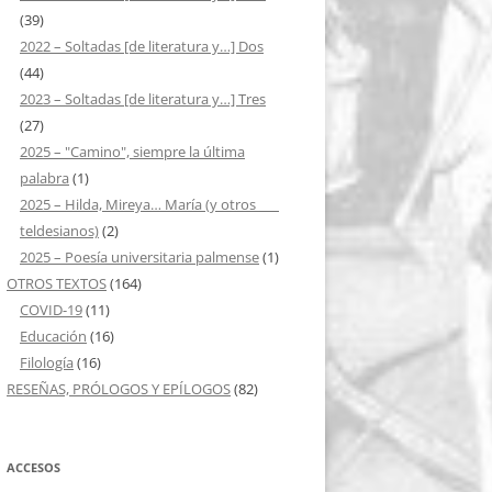
(39)
2022 – Soltadas [de literatura y…] Dos
(44)
2023 – Soltadas [de literatura y…] Tres
(27)
2025 – "Camino", siempre la última
palabra
(1)
2025 – Hilda, Mireya… María (y otros ___
teldesianos)
(2)
2025 – Poesía universitaria palmense
(1)
OTROS TEXTOS
(164)
COVID-19
(11)
Educación
(16)
Filología
(16)
RESEÑAS, PRÓLOGOS Y EPÍLOGOS
(82)
ACCESOS