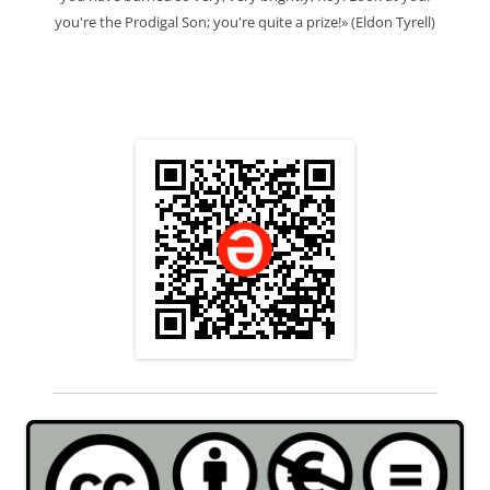
you're the Prodigal Son; you're quite a prize!» (Eldon Tyrell)