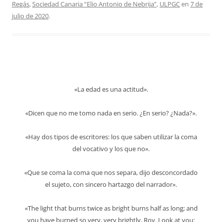
Regás
,
Sociedad Canaria “Elio Antonio de Nebrija”
,
ULPGC
en
7 de
julio de 2020
.
«La edad es una actitud».
«Dicen que no me tomo nada en serio. ¿En serio? ¿Nada?».
«Hay dos tipos de escritores: los que saben utilizar la coma
del vocativo y los que no».
«Que se coma la coma que nos separa, dijo desconcordado
el sujeto, con sincero hartazgo del narrador».
«The light that burns twice as bright burns half as long; and
you have burned so very, very brightly, Roy. Look at you: