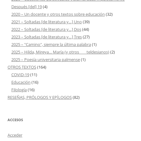
Después [del] 19
(4)
2020 – Un docente y otros textos sobre educación
(32)
2021 – Soltadas [de literatura y…] Uno
(39)
2022 – Soltadas [de literatura y…] Dos
(44)
2023 – Soltadas [de literatura y…] Tres
(27)
2025 – "Camino", siempre la última palabra
(1)
2025 – Hilda, Mireya… María (y otros ___ teldesianos)
(2)
2025 – Poesía universitaria palmense
(1)
OTROS TEXTOS
(164)
COVID-19
(11)
Educación
(16)
Filología
(16)
RESEÑAS, PRÓLOGOS Y EPÍLOGOS
(82)
ACCESOS
Acceder