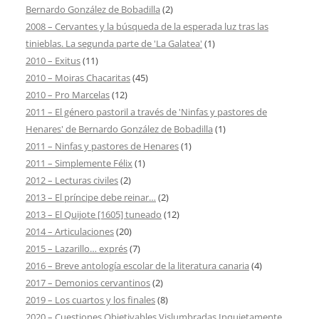
Bernardo González de Bobadilla
(2)
2008 – Cervantes y la búsqueda de la esperada luz tras las
tinieblas. La segunda parte de 'La Galatea'
(1)
2010 – Exitus
(11)
2010 – Moiras Chacaritas
(45)
2010 – Pro Marcelas
(12)
2011 – El género pastoril a través de 'Ninfas y pastores de
Henares' de Bernardo González de Bobadilla
(1)
2011 – Ninfas y pastores de Henares
(1)
2011 – Simplemente Félix
(1)
2012 – Lecturas civiles
(2)
2013 – El príncipe debe reinar…
(2)
2013 – El Quijote [1605] tuneado
(12)
2014 – Articulaciones
(20)
2015 – Lazarillo… exprés
(7)
2016 – Breve antología escolar de la literatura canaria
(4)
2017 – Demonios cervantinos
(2)
2019 – Los cuartos y los finales
(8)
2020 – Cuestiones Objetivables Vislumbradas Inquietamente