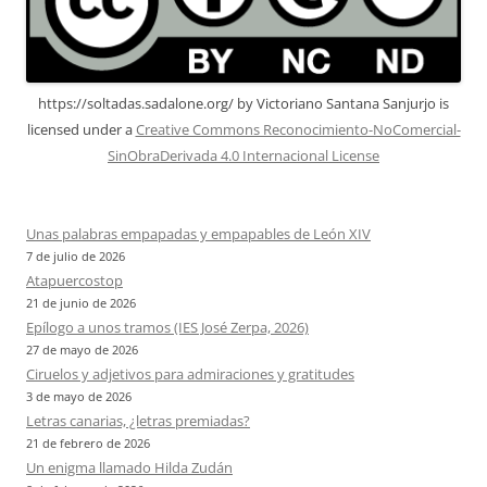
https://soltadas.sadalone.org/
by
Victoriano Santana Sanjurjo
is
licensed under a
Creative Commons Reconocimiento-NoComercial-
SinObraDerivada 4.0 Internacional License
Unas palabras empapadas y empapables de León XIV
7 de julio de 2026
Atapuercostop
21 de junio de 2026
Epílogo a unos tramos (IES José Zerpa, 2026)
27 de mayo de 2026
Ciruelos y adjetivos para admiraciones y gratitudes
3 de mayo de 2026
Letras canarias, ¿letras premiadas?
21 de febrero de 2026
Un enigma llamado Hilda Zudán