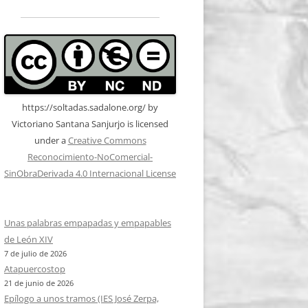
https://soltadas.sadalone.org/
by
Victoriano Santana Sanjurjo
is licensed
under a
Creative Commons
Reconocimiento-NoComercial-
SinObraDerivada 4.0 Internacional License
Unas palabras empapadas y empapables
de León XIV
7 de julio de 2026
Atapuercostop
21 de junio de 2026
Epílogo a unos tramos (IES José Zerpa,