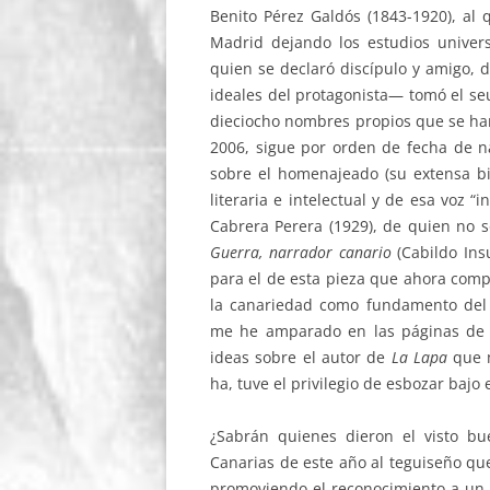
Benito Pérez Galdós (1843-1920), al 
Madrid dejando los estudios universi
quien se declaró discípulo y amigo, 
ideales del protagonista— tomó el se
dieciocho nombres propios que se han
2006, sigue por orden de fecha de na
sobre el homenajeado (su extensa bib
literaria e intelectual y de esa voz 
Cabrera Perera (1929), de quien no s
Guerra, narrador canario
(Cabildo In
para el de esta pieza que ahora com
la canariedad como fundamento del e
me he amparado en las páginas de 
ideas sobre el autor de
La Lapa
que m
ha, tuve el privilegio de esbozar bajo
¿Sabrán quienes dieron el visto bu
Canarias de este año al teguiseño que
promoviendo el reconocimiento a un 