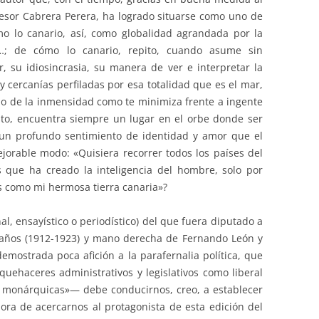
esor Cabrera Perera, ha logrado situarse como uno de
o lo canario, así, como globalidad agrandada por la
…; de cómo lo canario, repito, cuando asume sin
, su idiosincrasia, su manera de ver e interpretar la
 y cercanías perfiladas por esa totalidad que es el mar,
io de la inmensidad como te minimiza frente a ingente
sto, encuentra siempre un lugar en el orbe donde ser
e un profundo sentimiento de identidad y amor que el
orable modo: «Quisiera recorrer todos los países del
 que ha creado la inteligencia del hombre, solo por
s como mi hermosa tierra canaria»?
onal, ensayístico o periodístico) del que fuera diputado a
 años (1912-1923) y mano derecha de Fernando León y
emostrada poca afición a la parafernalia política, que
quehaceres administrativos y legislativos como liberal
s monárquicas»— debe conducirnos, creo, a establecer
ora de acercarnos al protagonista de esta edición del