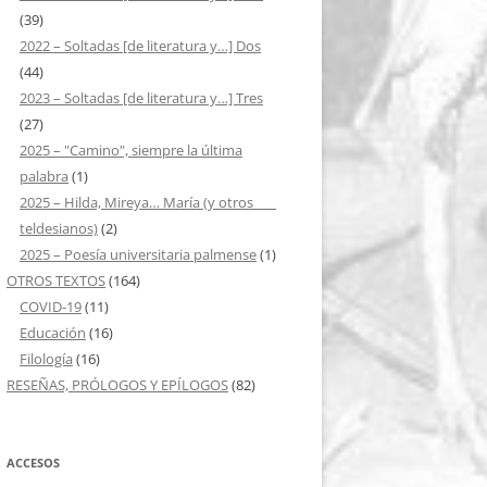
(39)
2022 – Soltadas [de literatura y…] Dos
(44)
2023 – Soltadas [de literatura y…] Tres
(27)
2025 – "Camino", siempre la última
palabra
(1)
2025 – Hilda, Mireya… María (y otros ___
teldesianos)
(2)
2025 – Poesía universitaria palmense
(1)
OTROS TEXTOS
(164)
COVID-19
(11)
Educación
(16)
Filología
(16)
RESEÑAS, PRÓLOGOS Y EPÍLOGOS
(82)
ACCESOS