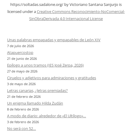
https://soltadas.sadalone.org/
by
Victoriano Santana Sanjurjo
is
licensed under a
Creative Commons Reconocimiento-NoComercial-
SinObraDerivada 4.0 Internacional License
Unas palabras empapadas y empapables de León XIV
7 de julio de 2026
Atapuercostop
21 de junio de 2026
Epílogo a unos tramos (IES José Zerpa, 2026)
27 de mayo de 2026
Ciruelos y adjetivos para admiraciones y gratitudes
3 de mayo de 2026
Letras canarias, ¿letras premiadas?
21 de febrero de 2026
Un enigma llamado Hilda Zudán
8 de febrero de 2026
A modo de diario: alrededor de «El Ultílogo»…
3 de febrero de 2026
No será con 52…