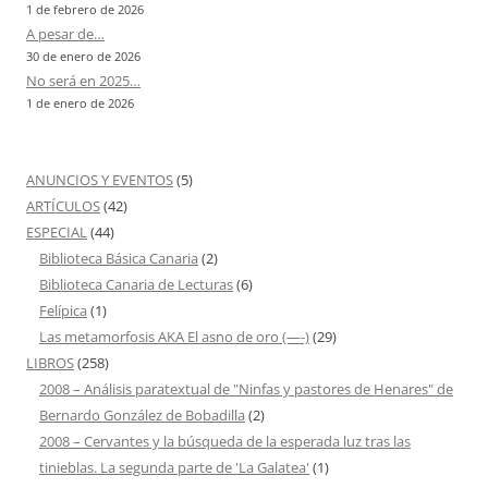
1 de febrero de 2026
A pesar de…
30 de enero de 2026
No será en 2025…
1 de enero de 2026
ANUNCIOS Y EVENTOS
(5)
ARTÍCULOS
(42)
ESPECIAL
(44)
Biblioteca Básica Canaria
(2)
Biblioteca Canaria de Lecturas
(6)
Felípica
(1)
Las metamorfosis AKA El asno de oro (—-)
(29)
LIBROS
(258)
2008 – Análisis paratextual de "Ninfas y pastores de Henares" de
Bernardo González de Bobadilla
(2)
2008 – Cervantes y la búsqueda de la esperada luz tras las
tinieblas. La segunda parte de 'La Galatea'
(1)