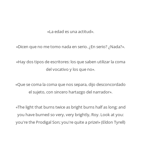
«La edad es una actitud».
«Dicen que no me tomo nada en serio. ¿En serio? ¿Nada?».
«Hay dos tipos de escritores: los que saben utilizar la coma
del vocativo y los que no».
«Que se coma la coma que nos separa, dijo desconcordado
el sujeto, con sincero hartazgo del narrador».
«The light that burns twice as bright burns half as long; and
you have burned so very, very brightly, Roy. Look at you:
you're the Prodigal Son; you're quite a prize!» (Eldon Tyrell)