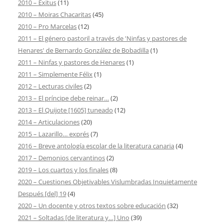
2010 – Exitus
(11)
2010 – Moiras Chacaritas
(45)
2010 – Pro Marcelas
(12)
2011 – El género pastoril a través de 'Ninfas y pastores de
Henares' de Bernardo González de Bobadilla
(1)
2011 – Ninfas y pastores de Henares
(1)
2011 – Simplemente Félix
(1)
2012 – Lecturas civiles
(2)
2013 – El príncipe debe reinar…
(2)
2013 – El Quijote [1605] tuneado
(12)
2014 – Articulaciones
(20)
2015 – Lazarillo… exprés
(7)
2016 – Breve antología escolar de la literatura canaria
(4)
2017 – Demonios cervantinos
(2)
2019 – Los cuartos y los finales
(8)
2020 – Cuestiones Objetivables Vislumbradas Inquietamente
Después [del] 19
(4)
2020 – Un docente y otros textos sobre educación
(32)
2021 – Soltadas [de literatura y…] Uno
(39)