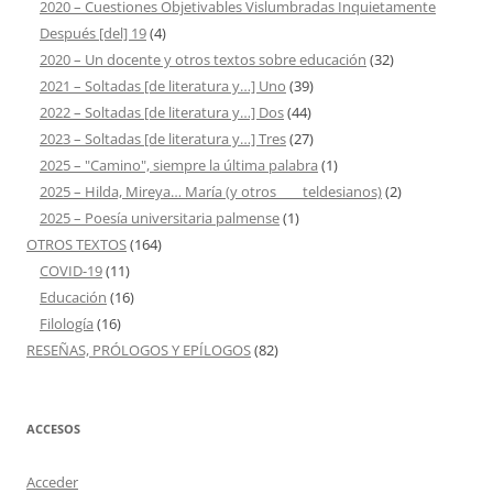
2020 – Cuestiones Objetivables Vislumbradas Inquietamente
Después [del] 19
(4)
2020 – Un docente y otros textos sobre educación
(32)
2021 – Soltadas [de literatura y…] Uno
(39)
2022 – Soltadas [de literatura y…] Dos
(44)
2023 – Soltadas [de literatura y…] Tres
(27)
2025 – "Camino", siempre la última palabra
(1)
2025 – Hilda, Mireya… María (y otros ___ teldesianos)
(2)
2025 – Poesía universitaria palmense
(1)
OTROS TEXTOS
(164)
COVID-19
(11)
Educación
(16)
Filología
(16)
RESEÑAS, PRÓLOGOS Y EPÍLOGOS
(82)
ACCESOS
Acceder