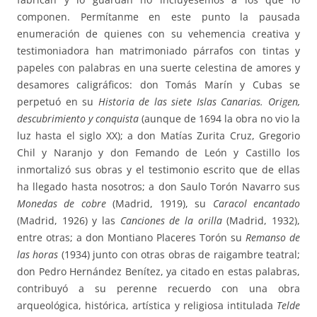
componen. Permítanme en este punto la pausada
enumeración de quienes con su vehemencia creativa y
testimoniadora han matrimoniado párrafos con tintas y
papeles con palabras en una suerte celestina de amores y
desamores caligráficos: don Tomás Marín y Cubas se
perpetuó en su
Historia de las siete Islas Canarias. Origen,
descubrimiento y conquista
(aunque de 1694 la obra no vio la
luz hasta el siglo XX); a don Matías Zurita Cruz, Gregorio
Chil y Naranjo y don Femando de León y Castillo los
inmortalizó sus obras y el testimonio escrito que de ellas
ha llegado hasta nosotros; a don Saulo Torón Navarro sus
Monedas de cobre
(Madrid, 1919), su
Caracol encantado
(Madrid, 1926) y las
Canciones de la orilla
(Madrid, 1932),
entre otras; a don Montiano Placeres Torón su
Remanso de
las horas
(1934) junto con otras obras de raigambre teatral;
don Pedro Hernández Benítez, ya citado en estas palabras,
contribuyó a su perenne recuerdo con una obra
arqueológica, histórica, artística y religiosa intitulada
Telde