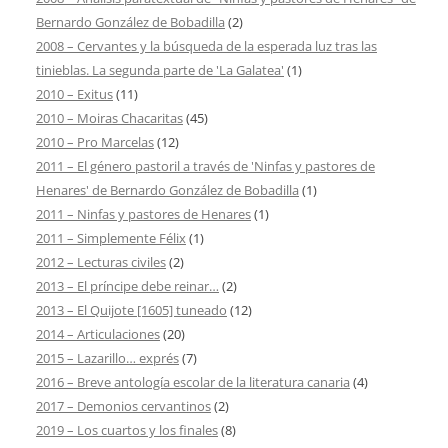
Bernardo González de Bobadilla
(2)
2008 – Cervantes y la búsqueda de la esperada luz tras las
tinieblas. La segunda parte de 'La Galatea'
(1)
2010 – Exitus
(11)
2010 – Moiras Chacaritas
(45)
2010 – Pro Marcelas
(12)
2011 – El género pastoril a través de 'Ninfas y pastores de
Henares' de Bernardo González de Bobadilla
(1)
2011 – Ninfas y pastores de Henares
(1)
2011 – Simplemente Félix
(1)
2012 – Lecturas civiles
(2)
2013 – El príncipe debe reinar…
(2)
2013 – El Quijote [1605] tuneado
(12)
2014 – Articulaciones
(20)
2015 – Lazarillo… exprés
(7)
2016 – Breve antología escolar de la literatura canaria
(4)
2017 – Demonios cervantinos
(2)
2019 – Los cuartos y los finales
(8)