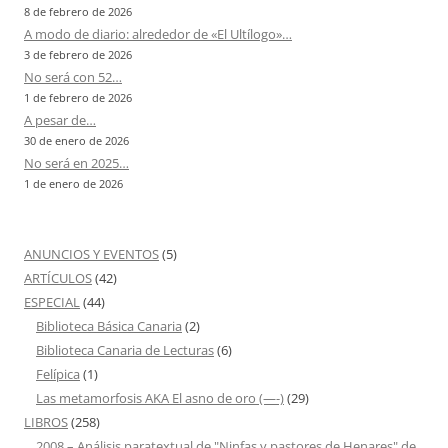
8 de febrero de 2026
A modo de diario: alrededor de «El Ultílogo»…
3 de febrero de 2026
No será con 52…
1 de febrero de 2026
A pesar de…
30 de enero de 2026
No será en 2025…
1 de enero de 2026
ANUNCIOS Y EVENTOS
(5)
ARTÍCULOS
(42)
ESPECIAL
(44)
Biblioteca Básica Canaria
(2)
Biblioteca Canaria de Lecturas
(6)
Felípica
(1)
Las metamorfosis AKA El asno de oro (—-)
(29)
LIBROS
(258)
2008 – Análisis paratextual de "Ninfas y pastores de Henares" de