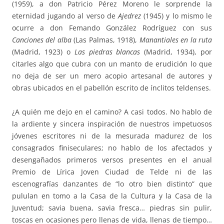
(1959), a don Patricio Pérez Moreno le sorprende la
eternidad jugando al verso de
Ajedrez
(1945) y lo mismo le
ocurre a don Femando González Rodríguez con sus
Canciones del alba
(Las Palmas, 1918),
Manantiales en la ruta
(Madrid, 1923) o
Las piedras blancas
(Madrid, 1934), por
citarles algo que cubra con un manto de erudición lo que
no deja de ser un mero acopio artesanal de autores y
obras ubicados en el pabellón escrito de ínclitos teldenses.
¿A quién me dejo en el camino? A casi todos. No hablo de
la ardiente y sincera inspiración de nuestros impetuosos
jóvenes escritores ni de la mesurada madurez de los
consagrados finiseculares; no hablo de los afectados y
desengañados primeros versos presentes en el anual
Premio de Lírica Joven Ciudad de Telde ni de las
escenografías danzantes de “lo otro bien distinto” que
pululan en tomo a la Casa de la Cultura y la Casa de la
Juventud; savia buena, savia fresca… piedras sin pulir,
toscas en ocasiones pero llenas de vida, llenas de tiempo…