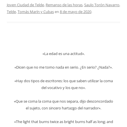
Joven Ciudad de Telde
,
Remanso de las horas
,
Saulo Torón Navarro
,
Telde
,
Tomás Marín y Cubas
en
8 de mayo de 2020
.
«La edad es una actitud».
«Dicen que no me tomo nada en serio. ¿En serio? ¿Nada?».
«Hay dos tipos de escritores: los que saben utilizar la coma
del vocativo y los que no».
«Que se coma la coma que nos separa, dijo desconcordado
el sujeto, con sincero hartazgo del narrador».
«The light that burns twice as bright burns half as long; and