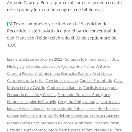
Antonio Cabrera Perera para explicar este término creado
de su puño y letra en un congreso de bibliotecas.
[3]
Texto compuesto y recitado en la19a edición del
Recorrido Histórico-Artístico por el barrio conventual de
San Francisco (Telde) celebrado el 30 de septiembre de
1999.
Esta entrada se publicó en
2022 - Soltadas [de literatura y...] Dos
,
Filología
y está etiquetada con
Ajedrez
,
Ana Fleitas
,
Antonio
Cabrera Perera
,
Antonio maría González Padrón
,
Aristóteles
,
Canciones de la orilla
,
Canciones del alba
,
Caracol Encantado
,
Casa-
Museo León y Castillo
,
Codex miscellaneus
,
Coelistis rex regum
,
Fernando de León y Castillo
,
Fernando González Rodríguez
,
Francisco Izquierdo Pozuelo
,
Gregorio Chil y Naranjo
,
Historia de
las siete Islas Canarias
,
Ignacio Morán Rubio
,
Las piedras blancas
,
Manantiales en la ruta
,
María del Pino Santana
,
Maruca Guerrera
,
Matías Zurita Cruz
,
Monedas de cobre
,
Montiano Placeres Torón
,
Patricio Pérez Moreno
,
Pedro hernández Benítez
,
Premio de Lírica