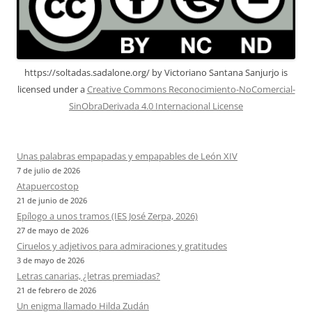
https://soltadas.sadalone.org/
by
Victoriano Santana Sanjurjo
is
licensed under a
Creative Commons Reconocimiento-NoComercial-
SinObraDerivada 4.0 Internacional License
Unas palabras empapadas y empapables de León XIV
7 de julio de 2026
Atapuercostop
21 de junio de 2026
Epílogo a unos tramos (IES José Zerpa, 2026)
27 de mayo de 2026
Ciruelos y adjetivos para admiraciones y gratitudes
3 de mayo de 2026
Letras canarias, ¿letras premiadas?
21 de febrero de 2026
Un enigma llamado Hilda Zudán