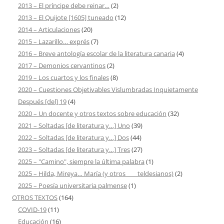
2013 – El príncipe debe reinar…
(2)
2013 – El Quijote [1605] tuneado
(12)
2014 – Articulaciones
(20)
2015 – Lazarillo… exprés
(7)
2016 – Breve antología escolar de la literatura canaria
(4)
2017 – Demonios cervantinos
(2)
2019 – Los cuartos y los finales
(8)
2020 – Cuestiones Objetivables Vislumbradas Inquietamente
Después [del] 19
(4)
2020 – Un docente y otros textos sobre educación
(32)
2021 – Soltadas [de literatura y…] Uno
(39)
2022 – Soltadas [de literatura y…] Dos
(44)
2023 – Soltadas [de literatura y…] Tres
(27)
2025 – "Camino", siempre la última palabra
(1)
2025 – Hilda, Mireya… María (y otros ___ teldesianos)
(2)
2025 – Poesía universitaria palmense
(1)
OTROS TEXTOS
(164)
COVID-19
(11)
Educación
(16)