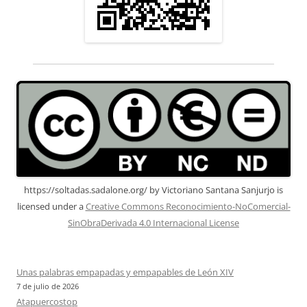
https://soltadas.sadalone.org/
by
Victoriano Santana Sanjurjo
is
licensed under a
Creative Commons Reconocimiento-NoComercial-
SinObraDerivada 4.0 Internacional License
Unas palabras empapadas y empapables de León XIV
7 de julio de 2026
Atapuercostop