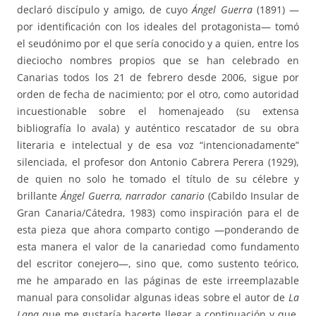
declaró discípulo y amigo, de cuyo
Ángel Guerra
(1891) —
por identificación con los ideales del protagonista— tomó
el seudónimo por el que sería conocido y a quien, entre los
dieciocho nombres propios que se han celebrado en
Canarias todos los 21 de febrero desde 2006, sigue por
orden de fecha de nacimiento; por el otro, como autoridad
incuestionable sobre el homenajeado (su extensa
bibliografía lo avala) y auténtico rescatador de su obra
literaria e intelectual y de esa voz “intencionadamente”
silenciada, el profesor don Antonio Cabrera Perera (1929),
de quien no solo he tomado el título de su célebre y
brillante
Ángel Guerra, narrador canario
(Cabildo Insular de
Gran Canaria/Cátedra, 1983) como inspiración para el de
esta pieza que ahora comparto contigo —ponderando de
esta manera el valor de la canariedad como fundamento
del escritor conejero—, sino que, como sustento teórico,
me he amparado en las páginas de este irreemplazable
manual para consolidar algunas ideas sobre el autor de
La
Lapa
que me gustaría hacerte llegar a continuación y que,