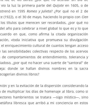
 vio la luz la primera parte del
Quijote
en 1605, o de
estrenó en 1595
Romeo y Julieta
? ¿Por qué no el 2 de
e (1922), o el 30 de mayo, haciendo lo propio con
Cien
s los títulos que merecen ser recordados, ¿por qué no
del año para celebrar a nivel global lo que es y lo que
acuerdo en que, como afirma la citada organización
ación, «toda iniciativa que promueva su divulgación
el enriquecimiento cultural de cuantos tengan acceso
 las sensibilidades colectivas respecto de los acervos
ón de comportamientos de entendimiento, tolerancia y
iadoso, ¿por qué no hacer una suerte de “santoral” de
neja: donde se hallan divinos nombres en la sacra
ecogerían divinos libros?
n y en la evitación de la dispersión considerando la
a de multiplicar los días de homenaje al libro, como si
ectores hambrientos se tratara —sigo místico—, sino
táfora libresca que arribó a mi conciencia en estos