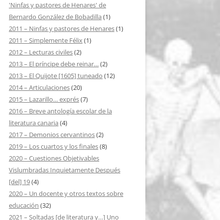
'Ninfas y pastores de Henares' de
Bernardo González de Bobadilla
(1)
2011 – Ninfas y pastores de Henares
(1)
2011 – Simplemente Félix
(1)
2012 – Lecturas civiles
(2)
2013 – El príncipe debe reinar…
(2)
2013 – El Quijote [1605] tuneado
(12)
2014 – Articulaciones
(20)
2015 – Lazarillo… exprés
(7)
2016 – Breve antología escolar de la
literatura canaria
(4)
2017 – Demonios cervantinos
(2)
2019 – Los cuartos y los finales
(8)
2020 – Cuestiones Objetivables
Vislumbradas Inquietamente Después
[del] 19
(4)
2020 – Un docente y otros textos sobre
educación
(32)
2021 – Soltadas [de literatura y…] Uno