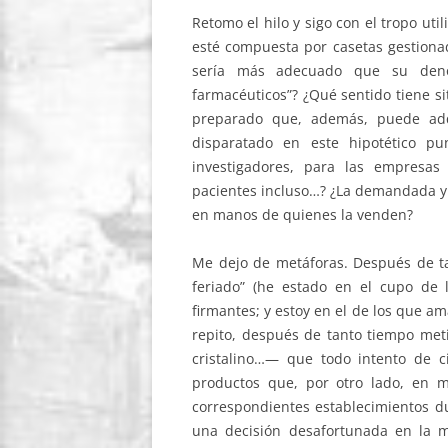
Retomo el hilo y sigo con el tropo ut
esté compuesta por casetas gestionad
sería más adecuado que su deno
farmacéuticos”? ¿Qué sentido tiene s
preparado que, además, puede adqu
disparatado en este hipotético p
investigadores, para las empresas
pacientes incluso…? ¿La demandada y 
en manos de quienes la venden?
Me dejo de metáforas. Después de tan
feriado” (he estado en el cupo de l
firmantes; y estoy en el de los que am
repito, después de tanto tiempo met
cristalino…— que todo intento de cir
productos que, por otro lado, en 
correspondientes establecimientos du
una decisión desafortunada en la 