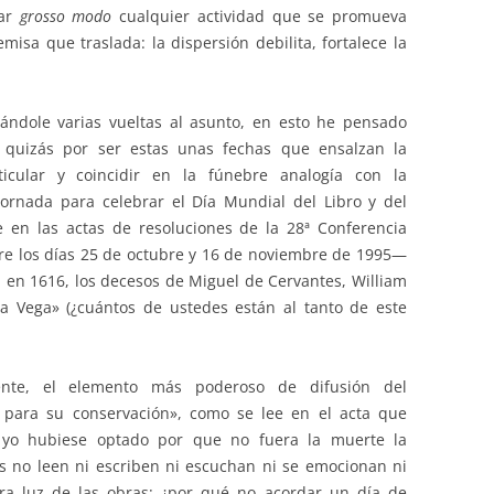
tar
grosso modo
cualquier actividad que se promueva
emisa que traslada: la dispersión debilita, fortalece la
ándole varias vueltas al asunto, en esto he pensado
, quizás por ser estas unas fechas que ensalzan la
icular y coincidir en la fúnebre analogía con la
ornada para celebrar el Día Mundial del Libro y del
en las actas de resoluciones de la 28ª Conferencia
re los días 25 de octubre y 16 de noviembre de 1995—
, en 1616, los decesos de Miguel de Cervantes, William
la Vega» (¿cuántos de ustedes están al tanto de este
mente, el elemento más poderoso de difusión del
 para su conservación», como se lee en el acta que
), yo hubiese optado por que no fuera la muerte la
tos no leen ni escriben ni escuchan ni se emocionan ni
ra luz de las obras: ¿por qué no acordar un día de