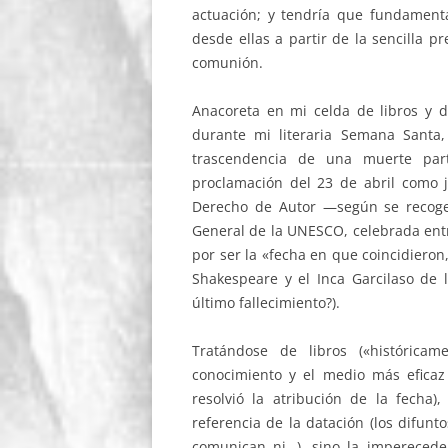
actuación; y tendría que fundamen
desde ellas a partir de la sencilla pr
comunión.
Anacoreta en mi celda de libros y d
durante mi literaria Semana Santa
trascendencia de una muerte part
proclamación del 23 de abril como j
Derecho de Autor —según se recoge 
General de la UNESCO, celebrada ent
por ser la «fecha en que coincidieron
Shakespeare y el Inca Garcilaso de 
último fallecimiento?).
Tratándose de libros («histórica
conocimiento y el medio más eficaz
resolvió la atribución de la fecha
referencia de la datación (los difun
comunican ni…), sino la imperecede