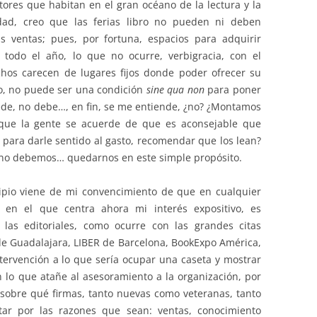
tores que habitan en el gran océano de la lectura y la
ilidad, creo que las ferias libro no pueden ni deben
s ventas; pues, por fortuna, espacios para adquirir
 todo el año, lo que no ocurre, verbigracia, con el
chos carecen de lugares fijos donde poder ofrecer su
nto, no puede ser una condición
sine qua non
para poner
ede, no debe…, en fin, se me entiende, ¿no? ¿Montamos
 que la gente se acuerde de que es aconsejable que
 para darle sentido al gasto, recomendar que los lean?
, no debemos… quedarnos en este simple propósito.
ipio viene de mi convencimiento de que en cualquier
s en el que centra ahora mi interés expositivo, es
e las editoriales, como ocurre con las grandes citas
de Guadalajara, LIBER de Barcelona, BookExpo América,
intervención a lo que sería ocupar una caseta y mostrar
n lo que atañe al asesoramiento a la organización, por
s sobre qué firmas, tanto nuevas como veteranas, tanto
tar por las razones que sean: ventas, conocimiento