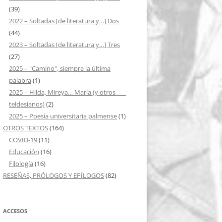
(39)
2022 – Soltadas [de literatura y…] Dos
(44)
2023 – Soltadas [de literatura y…] Tres
(27)
2025 – "Camino", siempre la última
palabra
(1)
2025 – Hilda, Mireya… María (y otros ___
teldesianos)
(2)
2025 – Poesía universitaria palmense
(1)
OTROS TEXTOS
(164)
COVID-19
(11)
Educación
(16)
Filología
(16)
RESEÑAS, PRÓLOGOS Y EPÍLOGOS
(82)
ACCESOS