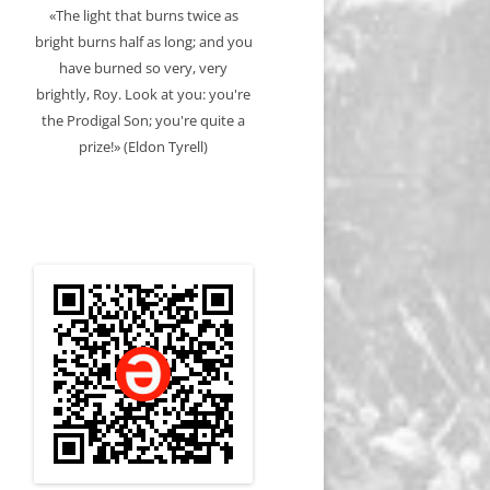
«The light that burns twice as
bright burns half as long; and you
have burned so very, very
brightly, Roy. Look at you: you're
the Prodigal Son; you're quite a
prize!» (Eldon Tyrell)