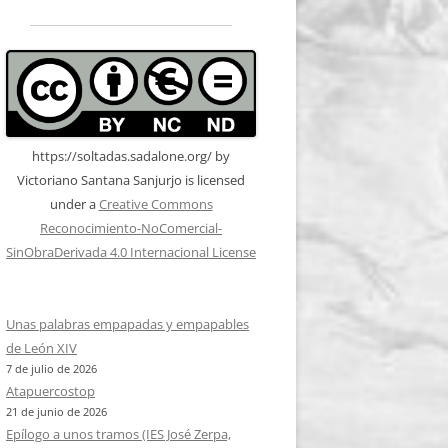
https://soltadas.sadalone.org/
by
Victoriano Santana Sanjurjo
is licensed
under a
Creative Commons
Reconocimiento-NoComercial-
SinObraDerivada 4.0 Internacional License
Unas palabras empapadas y empapables
de León XIV
7 de julio de 2026
Atapuercostop
21 de junio de 2026
Epílogo a unos tramos (IES José Zerpa,