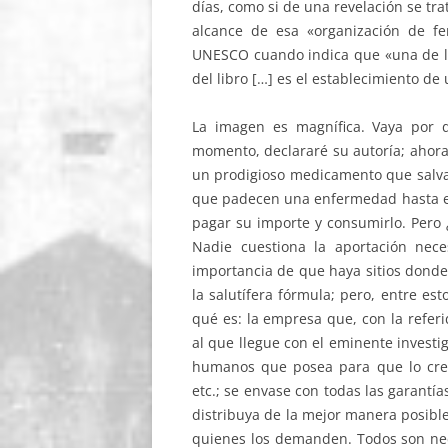
días, como si de una revelación se tra
alcance de esa «organización de fe
UNESCO cuando indica que «una de la
del libro […] es el establecimiento de u
La imagen es magnífica. Vaya por 
momento, declararé su autoría; ahora 
un prodigioso medicamento que salvar
que padecen una enfermedad hasta es
pagar su importe y consumirlo. Pero 
Nadie cuestiona la aportación nec
importancia de que haya sitios donde
la salutífera fórmula; pero, entre est
qué es: la empresa que, con la refer
al que llegue con el eminente invest
humanos que posea para que lo crea
etc.; se envase con todas las garantí
distribuya de la mejor manera posibl
quienes los demanden. Todos son nec