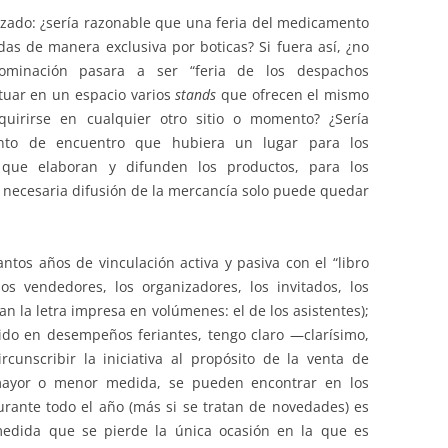
ilizado: ¿sería razonable que una feria del medicamento
as de manera exclusiva por boticas? Si fuera así, ¿no
minación pasara a ser “feria de los despachos
ituar en un espacio varios
stands
que ofrecen el mismo
irirse en cualquier otro sitio o momento? ¿Sería
unto de encuentro que hubiera un lugar para los
 que elaboran y difunden los productos, para los
necesaria difusión de la mercancía solo puede quedar
tos años de vinculación activa y pasiva con el “libro
os vendedores, los organizadores, los invitados, los
an la letra impresa en volúmenes: el de los asistentes);
ido en desempeños feriantes, tengo claro —clarísimo,
cunscribir la iniciativa al propósito de la venta de
mayor o menor medida, se pueden encontrar en los
rante todo el año (más si se tratan de novedades) es
medida que se pierde la única ocasión en la que es