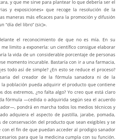
tara, y que me sirve para plantear lo que debería ser el
rias y exposiciones» que recoge la resolución de la
s maneras más eficaces para la promoción y difusión
n “día del libro” (sic)».
delante el reconocimiento de que no es mía. En su
me limito a exponerla: un científico consigue elaborar
ía la vida de un considerable porcentaje de personas
e momento incurable. Bastaría con ir a una farmacia,
¿es todo así de simple? ¿En esto se reduce el proceso?
esaria del creador de la fórmula sanadora ni de la
 la población pueda adquirir el producto que contiene
os dos extremos, ¿no falta algo? Yo creo que está claro
ida fórmula —cedida o adquirida según sea el acuerdo
igador—, pondrá en marcha todos los medios técnicos y
do adquiera el aspecto de pastilla, jarabe, pomada,
as de conservación del producto que sean exigibles y se
e con el fin de que puedan acceder al prodigio sanador
esarios para que la medicina cumpla con su función.