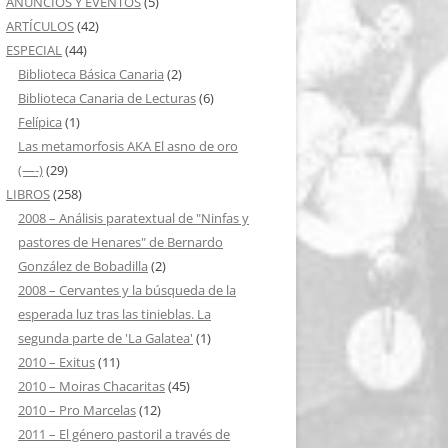
ANUNCIOS Y EVENTOS
(5)
ARTÍCULOS
(42)
ESPECIAL
(44)
Biblioteca Básica Canaria
(2)
Biblioteca Canaria de Lecturas
(6)
Felípica
(1)
Las metamorfosis AKA El asno de oro
(—-)
(29)
LIBROS
(258)
2008 – Análisis paratextual de "Ninfas y
pastores de Henares" de Bernardo
González de Bobadilla
(2)
2008 – Cervantes y la búsqueda de la
esperada luz tras las tinieblas. La
segunda parte de 'La Galatea'
(1)
2010 – Exitus
(11)
2010 – Moiras Chacaritas
(45)
2010 – Pro Marcelas
(12)
2011 – El género pastoril a través de