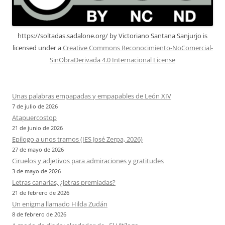
https://soltadas.sadalone.org/
by
Victoriano Santana Sanjurjo
is
licensed under a
Creative Commons Reconocimiento-NoComercial-
SinObraDerivada 4.0 Internacional License
Unas palabras empapadas y empapables de León XIV
7 de julio de 2026
Atapuercostop
21 de junio de 2026
Epílogo a unos tramos (IES José Zerpa, 2026)
27 de mayo de 2026
Ciruelos y adjetivos para admiraciones y gratitudes
3 de mayo de 2026
Letras canarias, ¿letras premiadas?
21 de febrero de 2026
Un enigma llamado Hilda Zudán
8 de febrero de 2026