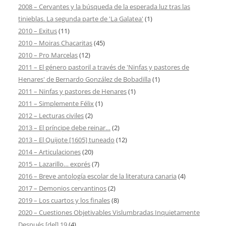
2008 – Cervantes y la búsqueda de la esperada luz tras las
tinieblas. La segunda parte de 'La Galatea'
(1)
2010 – Exitus
(11)
2010 – Moiras Chacaritas
(45)
2010 – Pro Marcelas
(12)
2011 – El género pastoril a través de 'Ninfas y pastores de
Henares' de Bernardo González de Bobadilla
(1)
2011 – Ninfas y pastores de Henares
(1)
2011 – Simplemente Félix
(1)
2012 – Lecturas civiles
(2)
2013 – El príncipe debe reinar…
(2)
2013 – El Quijote [1605] tuneado
(12)
2014 – Articulaciones
(20)
2015 – Lazarillo… exprés
(7)
2016 – Breve antología escolar de la literatura canaria
(4)
2017 – Demonios cervantinos
(2)
2019 – Los cuartos y los finales
(8)
2020 – Cuestiones Objetivables Vislumbradas Inquietamente
Después [del] 19
(4)