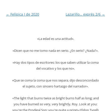
Navegación
←
Felípica I de 2020
Lazarillo… exprés 2/6
→
de
entradas
«La edad es una actitud».
«Dicen que no me tomo nada en serio. ¿En serio? ¿Nada?».
«Hay dos tipos de escritores: los que saben utilizar la coma
del vocativo y los que no».
«Que se coma la coma que nos separa, dijo desconcordado
el sujeto, con sincero hartazgo del narrador».
«The light that burns twice as bright burns half as long; and
you have burned so very, very brightly, Roy. Look at you:
you're the Prodigal Son; you're quite a prize!» (Eldon Tyrell)