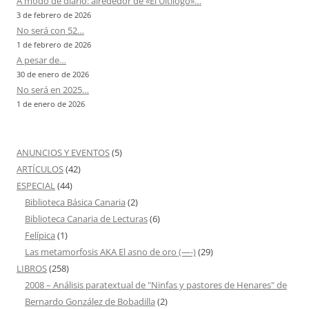
A modo de diario: alrededor de «El Ultílogo»…
3 de febrero de 2026
No será con 52…
1 de febrero de 2026
A pesar de…
30 de enero de 2026
No será en 2025…
1 de enero de 2026
ANUNCIOS Y EVENTOS
(5)
ARTÍCULOS
(42)
ESPECIAL
(44)
Biblioteca Básica Canaria
(2)
Biblioteca Canaria de Lecturas
(6)
Felípica
(1)
Las metamorfosis AKA El asno de oro (—-)
(29)
LIBROS
(258)
2008 – Análisis paratextual de "Ninfas y pastores de Henares" de
Bernardo González de Bobadilla
(2)