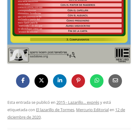
Esta entrada se publicó en
2015 - Lazarillo... exprés
y está
etiquetada con
El lazarillo de Tormes
,
Mercurio Editorial
en
12 de
diciembre de 2020
.