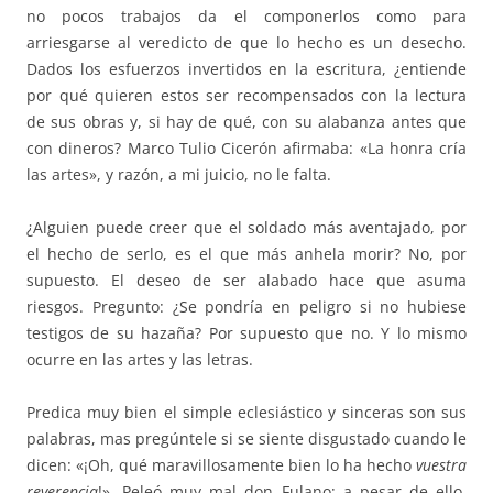
no pocos trabajos da el componerlos como para
arriesgarse al veredicto de que lo hecho es un desecho.
Dados los esfuerzos invertidos en la escritura, ¿entiende
por qué quieren estos ser recompensados con la lectura
de sus obras y, si hay de qué, con su alabanza antes que
con dineros? Marco Tulio Cicerón afirmaba: «La honra cría
las artes», y razón, a mi juicio, no le falta.
¿Alguien puede creer que el soldado más aventajado, por
el hecho de serlo, es el que más anhela morir? No, por
supuesto. El deseo de ser alabado hace que asuma
riesgos. Pregunto: ¿Se pondría en peligro si no hubiese
testigos de su hazaña? Por supuesto que no. Y lo mismo
ocurre en las artes y las letras.
Predica muy bien el simple eclesiástico y sinceras son sus
palabras, mas pregúntele si se siente disgustado cuando le
dicen: «¡Oh, qué maravillosamente bien lo ha hecho
vuestra
reverencia
!». Peleó muy mal don Fulano; a pesar de ello,