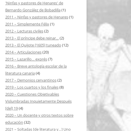
'Ninfas y pastores de Henares' de
Bernardo González de Bobadilla
(1)
2011 – Ninfas y pastores de Henares
(1)
2011 – Simplemente Félix
(1)
2012 – Lecturas civiles
(2)
2013 – El príncipe debe reinar…
(2)
2013 – El Quijote [1605] tuneado
(12)
2014 – Articulaciones
(20)
2015 – Lazarillo… exprés
(7)
2016 – Breve antología escolar de la
literatura canaria
(4)
2017 – Demonios cervantinos
(2)
2019 – Los cuartos y los finales
(8)
2020 – Cuestiones Objetivables
Vislumbradas Inquietamente Después
[del] 19
(4)
2020 – Un docente y otros textos sobre
educación
(32)
2021 – Soltadas [de literatura y…] Uno