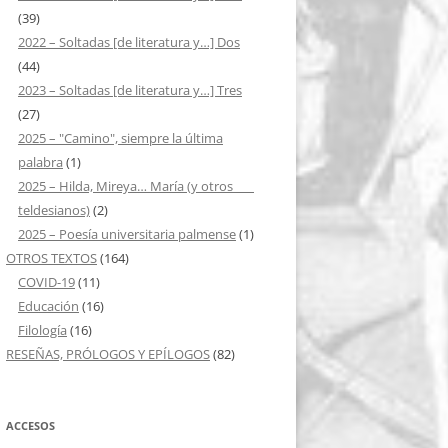
(39)
2022 – Soltadas [de literatura y…] Dos
(44)
2023 – Soltadas [de literatura y…] Tres
(27)
2025 – "Camino", siempre la última
palabra
(1)
2025 – Hilda, Mireya… María (y otros ___
teldesianos)
(2)
2025 – Poesía universitaria palmense
(1)
OTROS TEXTOS
(164)
COVID-19
(11)
Educación
(16)
Filología
(16)
RESEÑAS, PRÓLOGOS Y EPÍLOGOS
(82)
ACCESOS