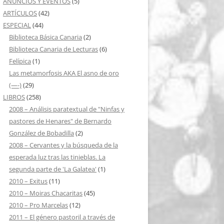
ANUNCIOS Y EVENTOS
(5)
ARTÍCULOS
(42)
ESPECIAL
(44)
Biblioteca Básica Canaria
(2)
Biblioteca Canaria de Lecturas
(6)
Felípica
(1)
Las metamorfosis AKA El asno de oro
(—-)
(29)
LIBROS
(258)
2008 – Análisis paratextual de "Ninfas y
pastores de Henares" de Bernardo
González de Bobadilla
(2)
2008 – Cervantes y la búsqueda de la
esperada luz tras las tinieblas. La
segunda parte de 'La Galatea'
(1)
2010 – Exitus
(11)
2010 – Moiras Chacaritas
(45)
2010 – Pro Marcelas
(12)
2011 – El género pastoril a través de