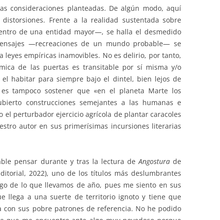
 las consideraciones planteadas. De algún modo, aquí
 distorsiones. Frente a la realidad sustentada sobre
entro de una entidad mayor—, se halla el desmedido
 mensajes —recreaciones de un mundo probable— se
a leyes empíricas inamovibles. No es delirio, por tanto,
mica de las puertas es transitable por sí misma y/o
l habitar para siempre bajo el dintel, bien lejos de
o es tampoco sostener que «en el planeta Marte los
cubierto construcciones semejantes a las humanas e
o el perturbador ejercicio agrícola de plantar caracoles
estro autor en sus primerísimas incursiones literarias
able pensar durante y tras la lectura de
Angostura
de
itorial, 2022), uno de los títulos más deslumbrantes
go de lo que llevamos de año, pues me siento en sus
 llega a una suerte de territorio ignoto y tiene que
a con sus pobre patrones de referencia. No he podido