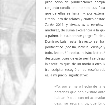
producción de publicaciones porqu
conjunto condicione no solo sus futur
que de ellas se hagan y, por extens
citado libro de relatos y cuatro desta
Zurdo,
2011; y
Veneno en el paraíso
,
madurez, de suma excelencia a la que
a palmo, la exuberante geografía de l
Domingo-Luis, este trayecto se ha
polifacético (poesía, novela, ensayo y
todo, lector. Sí, repito, insisto: lect
destaque, pues de este perfil se des
la escritura que, de un modo u otro, l
transcriptor recogió en su reseña so
es, a mi juicio, significativo:
«Yo, por el mero hecho de la 
personas que han existido ant
hablan. Y que, con mi acto volun
descifrar esos signos, que lógi