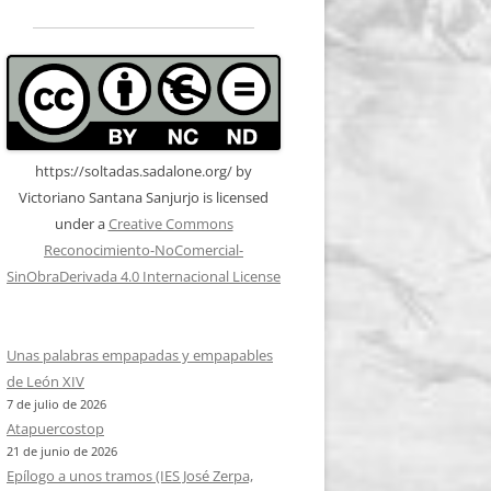
https://soltadas.sadalone.org/
by
Victoriano Santana Sanjurjo
is licensed
under a
Creative Commons
Reconocimiento-NoComercial-
SinObraDerivada 4.0 Internacional License
Unas palabras empapadas y empapables
de León XIV
7 de julio de 2026
Atapuercostop
21 de junio de 2026
Epílogo a unos tramos (IES José Zerpa,