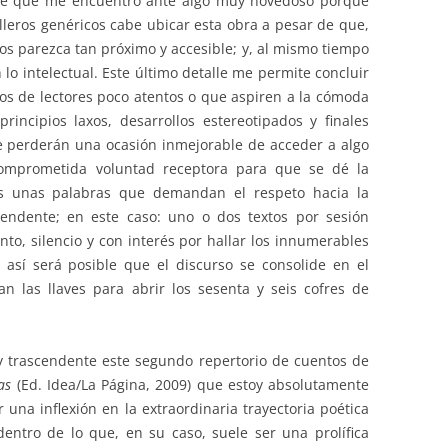
 de que me encuentro ante algo muy novedoso porque
lleros genéricos cabe ubicar esta obra a pesar de que,
nos parezca tan próximo y accesible; y, al mismo tiempo
lo intelectual. Este último detalle me permite concluir
nos de lectores poco atentos o que aspiren a la cómoda
principios laxos, desarrollos estereotipados y finales
 se perderán una ocasión inmejorable de acceder a algo
 comprometida voluntad receptora para que se dé la
sas unas palabras que demandan el respeto hacia la
cendente; en este caso: uno o dos textos por sesión
nto, silencio y con interés por hallar los innumerables
así será posible que el discurso se consolide en el
n las llaves para abrir los sesenta y seis cofres de
 y trascendente este segundo repertorio de cuentos de
cas
(Ed. Idea/La Página, 2009) que estoy absolutamente
una inflexión en la extraordinaria trayectoria poética
dentro de lo que, en su caso, suele ser una prolífica