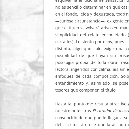
esquivar la emocionante sensación
no es sencillo determinar en qué casi
en el fondo, leída y degustada, todo 
—curiosa circunstancia—, exigente en 
que el título se volverá arisco en ma
simplicidad del relato encorsetado (
cerrados). Lo siento por ellos, pues
distinto, algo que solo exige una
posibilidad de que fluyan sin pri
posología propia de toda obra tras
lectora, ingeridos con calma, aislamie
enfoques de cada composición. Solo 
entendimiento y, asimilado, se posea
tesoros que componen el título.
Hasta tal punto me resulta atractivo
nuestro autor tras
El cazador de mos
convencido de que puede llegar a ser 
del escritor si no se queda aislado 