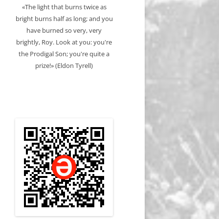
«The light that burns twice as
bright burns half as long; and you
have burned so very, very
brightly, Roy. Look at you: you're
the Prodigal Son; you're quite a
prize!» (Eldon Tyrell)