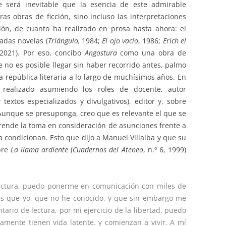
e será inevitable que la esencia de este admirable
as obras de ficción, sino incluso las interpretaciones
ión, de cuanto ha realizado en prosa hasta ahora: el
cadas novelas (
Triángulo,
1984;
El ojo vacío
, 1986;
Erich el
 2021). Por eso, concibo
Angostura
como una obra de
 no es posible llegar sin haber recorrido antes, palmo
a república literaria a lo largo de muchísimos años. En
 realizado asumiendo los roles de docente, autor
 textos especializados y divulgativos), editor y, sobre
or. Aunque se presuponga, creo que es relevante el que se
prende la toma en consideración de asunciones frente a
a condicionan. Esto que dijo a Manuel Villalba y que su
bre
La llama ardiente
(
Cuadernos del Ateneo
, n.º 6, 1999)
lectura, puedo ponerme en comunicación con miles de
es que yo, que no he conocido, y que sin embargo me
tario de lectura, por mi ejercicio de la libertad, puedo
camente tienen vida latente. y comienzan a vivir. A mí