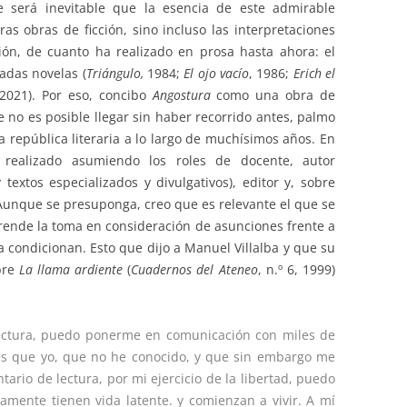
e será inevitable que la esencia de este admirable
as obras de ficción, sino incluso las interpretaciones
ión, de cuanto ha realizado en prosa hasta ahora: el
cadas novelas (
Triángulo,
1984;
El ojo vacío
, 1986;
Erich el
 2021). Por eso, concibo
Angostura
como una obra de
 no es posible llegar sin haber recorrido antes, palmo
a república literaria a lo largo de muchísimos años. En
 realizado asumiendo los roles de docente, autor
 textos especializados y divulgativos), editor y, sobre
or. Aunque se presuponga, creo que es relevante el que se
prende la toma en consideración de asunciones frente a
a condicionan. Esto que dijo a Manuel Villalba y que su
bre
La llama ardiente
(
Cuadernos del Ateneo
, n.º 6, 1999)
lectura, puedo ponerme en comunicación con miles de
es que yo, que no he conocido, y que sin embargo me
tario de lectura, por mi ejercicio de la libertad, puedo
camente tienen vida latente. y comienzan a vivir. A mí