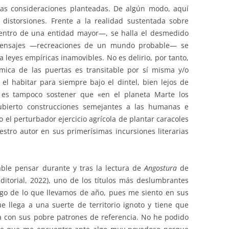
 las consideraciones planteadas. De algún modo, aquí
 distorsiones. Frente a la realidad sustentada sobre
entro de una entidad mayor—, se halla el desmedido
 mensajes —recreaciones de un mundo probable— se
a leyes empíricas inamovibles. No es delirio, por tanto,
mica de las puertas es transitable por sí misma y/o
l habitar para siempre bajo el dintel, bien lejos de
o es tampoco sostener que «en el planeta Marte los
cubierto construcciones semejantes a las humanas e
o el perturbador ejercicio agrícola de plantar caracoles
estro autor en sus primerísimas incursiones literarias
able pensar durante y tras la lectura de
Angostura
de
itorial, 2022), uno de los títulos más deslumbrantes
go de lo que llevamos de año, pues me siento en sus
 llega a una suerte de territorio ignoto y tiene que
a con sus pobre patrones de referencia. No he podido