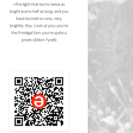
«The light that burns twice as
bright burns half as long; and you
have burned so very, very
brightly, Roy. Look at you: you're
the Prodigal Son; you're quite a
prize!» (Eldon Tyrell)