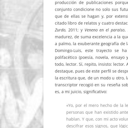
producción de publicaciones porqu
conjunto condicione no solo sus futur
que de ellas se hagan y, por extens
citado libro de relatos y cuatro desta
Zurdo,
2011; y
Veneno en el paraíso
,
madurez, de suma excelencia a la que
a palmo, la exuberante geografía de l
Domingo-Luis, este trayecto se ha
polifacético (poesía, novela, ensayo y
todo, lector. Sí, repito, insisto: lect
destaque, pues de este perfil se des
la escritura que, de un modo u otro, l
transcriptor recogió en su reseña so
es, a mi juicio, significativo:
«Yo, por el mero hecho de la 
personas que han existido ant
hablan. Y que, con mi acto volun
descifrar esos signos, que lógi