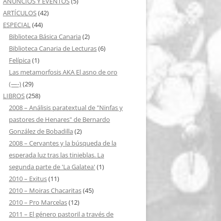
ANUNCIOS Y EVENTOS
(5)
ARTÍCULOS
(42)
ESPECIAL
(44)
Biblioteca Básica Canaria
(2)
Biblioteca Canaria de Lecturas
(6)
Felípica
(1)
Las metamorfosis AKA El asno de oro
(—-)
(29)
LIBROS
(258)
2008 – Análisis paratextual de "Ninfas y
pastores de Henares" de Bernardo
González de Bobadilla
(2)
2008 – Cervantes y la búsqueda de la
esperada luz tras las tinieblas. La
segunda parte de 'La Galatea'
(1)
2010 – Exitus
(11)
2010 – Moiras Chacaritas
(45)
2010 – Pro Marcelas
(12)
2011 – El género pastoril a través de