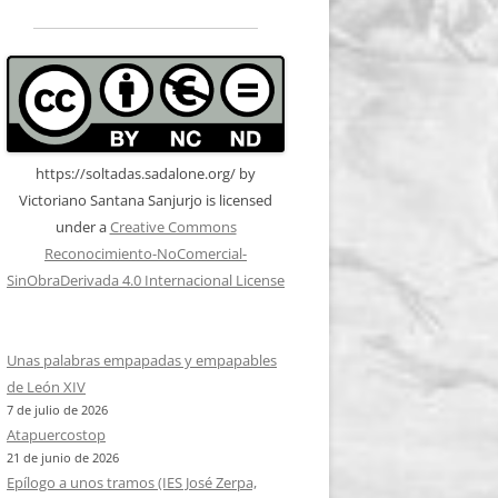
https://soltadas.sadalone.org/
by
Victoriano Santana Sanjurjo
is licensed
under a
Creative Commons
Reconocimiento-NoComercial-
SinObraDerivada 4.0 Internacional License
Unas palabras empapadas y empapables
de León XIV
7 de julio de 2026
Atapuercostop
21 de junio de 2026
Epílogo a unos tramos (IES José Zerpa,