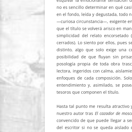
esquivar la emocionante sensación
no es sencillo determinar en qué casi
en el fondo, leída y degustada, todo 
—curiosa circunstancia—, exigente en 
que el título se volverá arisco en ma
simplicidad del relato encorsetado (
cerrados). Lo siento por ellos, pues
distinto, algo que solo exige una
posibilidad de que fluyan sin pri
posología propia de toda obra tras
lectora, ingeridos con calma, aislamie
enfoques de cada composición. Solo 
entendimiento y, asimilado, se posea
tesoros que componen el título.
Hasta tal punto me resulta atractivo
nuestro autor tras
El cazador de mos
convencido de que puede llegar a ser 
del escritor si no se queda aislado 