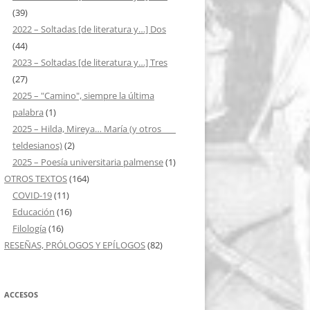
(39)
2022 – Soltadas [de literatura y…] Dos
(44)
2023 – Soltadas [de literatura y…] Tres
(27)
2025 – "Camino", siempre la última
palabra
(1)
2025 – Hilda, Mireya… María (y otros ___
teldesianos)
(2)
2025 – Poesía universitaria palmense
(1)
OTROS TEXTOS
(164)
COVID-19
(11)
Educación
(16)
Filología
(16)
RESEÑAS, PRÓLOGOS Y EPÍLOGOS
(82)
ACCESOS