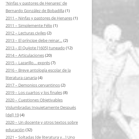
'Ninfas y pastores de Henares' de
Bernardo González de Bobadilla
(1)
2011 – Ninfas y pastores de Henares
(1)
2011 – Simplemente Félix
(1)
2012 – Lecturas civiles
(2)
2013 – El príncipe debe reinar…
(2)
2013 – El Quijote [1605] tuneado
(12)
2014 – Articulaciones
(20)
2015 – Lazarillo… exprés
(7)
2016 – Breve antología escolar de la
literatura canaria
(4)
2017 – Demonios cervantinos
(2)
2019 – Los cuartos y los finales
(8)
2020 – Cuestiones Objetivables
Vislumbradas Inquietamente Después
[del] 19
(4)
2020 – Un docente y otros textos sobre
educación
(32)
2021 – Soltadas [de literatura y…] Uno