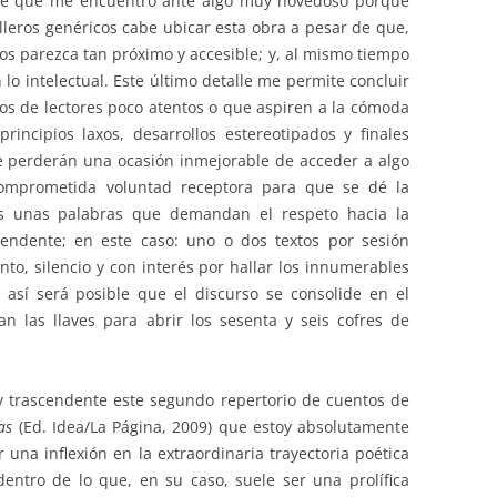
 de que me encuentro ante algo muy novedoso porque
lleros genéricos cabe ubicar esta obra a pesar de que,
nos parezca tan próximo y accesible; y, al mismo tiempo
lo intelectual. Este último detalle me permite concluir
nos de lectores poco atentos o que aspiren a la cómoda
principios laxos, desarrollos estereotipados y finales
 se perderán una ocasión inmejorable de acceder a algo
 comprometida voluntad receptora para que se dé la
sas unas palabras que demandan el respeto hacia la
cendente; en este caso: uno o dos textos por sesión
nto, silencio y con interés por hallar los innumerables
así será posible que el discurso se consolide en el
n las llaves para abrir los sesenta y seis cofres de
 y trascendente este segundo repertorio de cuentos de
cas
(Ed. Idea/La Página, 2009) que estoy absolutamente
una inflexión en la extraordinaria trayectoria poética
dentro de lo que, en su caso, suele ser una prolífica