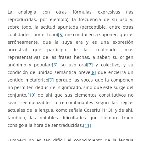
La analogía con otras fórmulas expresivas (las
reproducidas, por ejemplo), la frecuencia de su uso y,
sobre todo, la actitud apuntada (perceptible, entre otras
cualidades, por el tono)
[5]
me conducen a suponer, quizás
erróneamente, que la suya era y es una expresión
ancestral que participa de las cualidades más
representativas de las frases hechas, a saber: su origen
anónimo y popular;
[6]
su uso oral
[7]
y colectivo; y su
condición de unidad semántica breve
[8]
que encierra un
sentido metafórico
[9]
porque las voces que la componen
no permiten deducir el significado, sino que este surge del
conjunto,
[10]
de ahí que sus elementos constitutivos no
sean reemplazables o re-combinables según las reglas
actuales de la lengua, como señala Coseriu [113]; y de ahí,
también, las notables dificultades que siempre traen
consigo a la hora de ser traducidas.
[11]
«Empero no es tan difícil el conocimiento de la lengua