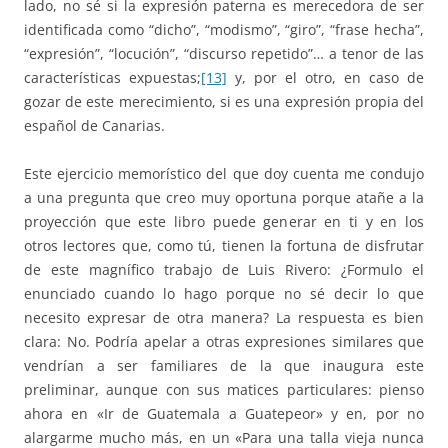
lado, no sé si la expresión paterna es merecedora de ser
identificada como “dicho”, “modismo”, “giro”, “frase hecha”,
“expresión”, “locución”, “discurso repetido”… a tenor de las
características expuestas;
[13]
y, por el otro, en caso de
gozar de este merecimiento, si es una expresión propia del
español de Canarias.
Este ejercicio memorístico del que doy cuenta me condujo
a una pregunta que creo muy oportuna porque atañe a la
proyección que este libro puede generar en ti y en los
otros lectores que, como tú, tienen la fortuna de disfrutar
de este magnífico trabajo de Luis Rivero: ¿Formulo el
enunciado cuando lo hago porque no sé decir lo que
necesito expresar de otra manera? La respuesta es bien
clara: No. Podría apelar a otras expresiones similares que
vendrían a ser familiares de la que inaugura este
preliminar, aunque con sus matices particulares: pienso
ahora en «Ir de Guatemala a Guatepeor» y en, por no
alargarme mucho más, en un «Para una talla vieja nunca