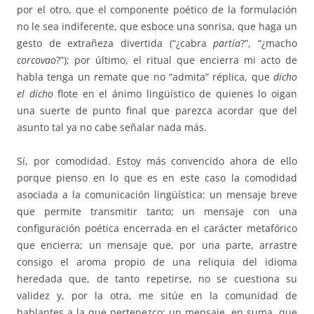
por el otro, que el componente poético de la formulación
no le sea indiferente, que esboce una sonrisa, que haga un
gesto de extrañeza divertida (“¿cabra
partía
?”, “¿macho
corcovao
?”); por último, el ritual que encierra mi acto de
habla tenga un remate que no “admita” réplica, que
dicho
el dicho
flote en el ánimo lingüístico de quienes lo oigan
una suerte de punto final que parezca acordar que del
asunto tal ya no cabe señalar nada más.
Sí, por comodidad. Estoy más convencido ahora de ello
porque pienso en lo que es en este caso la comodidad
asociada a la comunicación lingüística: un mensaje breve
que permite transmitir tanto; un mensaje con una
configuración poética encerrada en el carácter metafórico
que encierra; un mensaje que, por una parte, arrastre
consigo el aroma propio de una reliquia del idioma
heredada que, de tanto repetirse, no se cuestiona su
validez y, por la otra, me sitúe en la comunidad de
hablantes a la que pertenezco; un mensaje, en suma, que