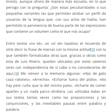
Insisto, aunque ahora de manera más escueta, en lo que
persigo con la pregunta: ¿Son estas peculiaridades o sus
pequeñas variantes las que permiten atisbar un perfil de
usuarios de la lengua que, con sus actos de habla, han
permitido la pervivencia de buena parte de las expresiones
que contiene un volumen como el que nos ocupa?
Entre tantos «no sé», un «sí sé» taxativo: el recuerdo de
oírle decir la frase de marras con la misma
actitud
[3]
con la
que también formalizaba otras que, gracias a obras como
esta de Luis Rivero, quedan ubicadas por estos
canarios
lares con independencia de si cabe o no considerarlas de
aquí.
[4]
Me vienen a la memoria algunas: «Hijo de gato
caza ratones», «Arrecha», «Echarse fuera del plato», «No
hay peor cuña que la del mismo palo», «Echarle de comer
aparte» y un nada parco etcétera. Las utilizaba todas en
sus textos tantas veces como las preposiciones y las
conjunciones, y las inevitables pausas entre palabra y
palabra.