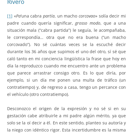
Rivero
[1]
«
Pa
’una cabra
partía
, un macho
corcovao
» solía decir mi
padre cuando quería significar,
grosso modo
, que a una
situación mala (“cabra partida”) le seguía, le acompañaba,
le correspondía… otra que no era buena (“un macho
corcovado”). No sé cuántas veces se la escuché decir
durante los 36 años que supimos el uno del otro, sí sé que
caló tanto en mi conciencia lingüística la frase que hoy en
día la reproduzco cuando me encuentro ante un problema
que parece arrastrar consigo otro. Es lo que diría, por
ejemplo, si un día me ponen una multa de tráfico (un
contratiempo) y, de regreso a casa, tengo un percance con
el vehículo (otro contratiempo).
Desconozco el origen de la expresión y no sé si en su
gestación cabe atribuirle a mi padre algún mérito, ya que
solo se la oí decir a él. En este sentido, planteo su autoría y
la niego con idéntico rigor. Esta incertidumbre es la misma