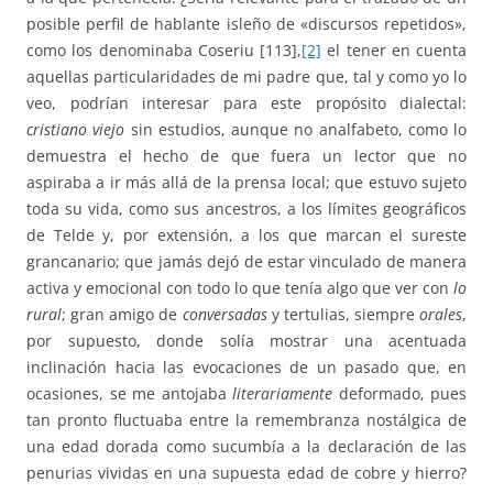
posible perfil de hablante isleño de «discursos repetidos»,
como los denominaba Coseriu [113],
[2]
el tener en cuenta
aquellas particularidades de mi padre que, tal y como yo lo
veo, podrían interesar para este propósito dialectal:
cristiano viejo
sin estudios, aunque no analfabeto, como lo
demuestra el hecho de que fuera un lector que no
aspiraba a ir más allá de la prensa local; que estuvo sujeto
toda su vida, como sus ancestros, a los límites geográficos
de Telde y, por extensión, a los que marcan el sureste
grancanario; que jamás dejó de estar vinculado de manera
activa y emocional con todo lo que tenía algo que ver con
lo
rural
; gran amigo de
conversadas
y tertulias, siempre
orales
,
por supuesto, donde solía mostrar una acentuada
inclinación hacia las evocaciones de un pasado que, en
ocasiones, se me antojaba
literariamente
deformado, pues
tan pronto fluctuaba entre la remembranza nostálgica de
una edad dorada como sucumbía a la declaración de las
penurias vividas en una supuesta edad de cobre y hierro?