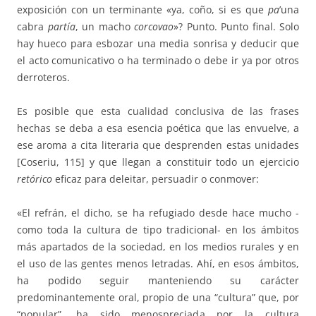
exposición con un terminante «ya, coño, si es que
pa
’una
cabra
partía
, un macho
corcovao
»? Punto. Punto final. Solo
hay hueco para esbozar una media sonrisa y deducir que
el acto comunicativo o ha terminado o debe ir ya por otros
derroteros.
Es posible que esta cualidad conclusiva de las frases
hechas se deba a esa esencia poética que las envuelve, a
ese aroma a cita literaria que desprenden estas unidades
[Coseriu, 115] y que llegan a constituir todo un ejercicio
retórico
eficaz para deleitar, persuadir o conmover:
«El refrán, el dicho, se ha refugiado desde hace mucho -
como toda la cultura de tipo tradicional- en los ámbitos
más apartados de la sociedad, en los medios rurales y en
el uso de las gentes menos letradas. Ahí, en esos ámbitos,
ha podido seguir manteniendo su carácter
predominantemente oral, propio de una “cultura” que, por
“popular”, ha sido menospreciada por la cultura