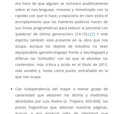
era hora de que alguien se inclinara analíticamente
sobre el neo-lenguaje, invasivo y mimetizado con la
rapidez con que lo hace, y expusiera en claro estilo el
encriptamiento que los hombres públicos hacen de
sus líneas programáticas para seducir al personal con
‘palabros’ de última generación» [14-15].
[17]
Y este
espíritu también está presente en la obra que nos
ocupa, aunque los objetos de estudios no sean
equiparables (
geronto-lenguaje
frente a
neo-lenguaje
) y
difieran las “actitudes” con las que se abordan los
contenidos: más crítica y ácida en el título de 2015,
más amable y, hasta cierto punto, entrañable en la
que nos ocupa.
Con independencia del mayor o menor grado de
canariedad que atesoren los dichos y modismos
abordados por Luis Rivero [v. Trapero, 503-504], las
piezas lingüísticas que adornan nuestras páginas,
gracias a esa especial seña de identidad que