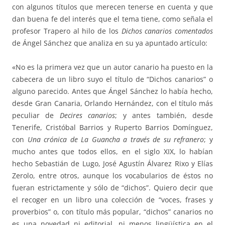
con algunos títulos que merecen tenerse en cuenta y que
dan buena fe del interés que el tema tiene, como señala el
profesor Trapero al hilo de los
Dichos canarios comentados
de Ángel Sánchez que analiza en su ya apuntado artículo:
«No es la primera vez que un autor canario ha puesto en la
cabecera de un libro suyo el título de “Dichos canarios” o
alguno parecido. Antes que Ángel Sánchez lo había hecho,
desde Gran Canaria, Orlando Hernández, con el título más
peculiar de
Decires canarios
; y antes también, desde
Tenerife, Cristóbal Barrios y Ruperto Barrios Domínguez,
con
Una crónica de La Guancha a través de su refranero
; y
mucho antes que todos ellos, en el siglo XIX, lo habían
hecho Sebastián de Lugo, José Agustín Álvarez Rixo y Elías
Zerolo, entre otros, aunque los vocabularios de éstos no
fueran estrictamente y sólo de “dichos”. Quiero decir que
el recoger en un libro una colección de “voces, frases y
proverbios” o, con título más popular, “dichos” canarios no
es una novedad ni editorial, ni menos lingüística en el