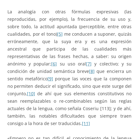
La analogía con otras fórmulas expresivas (las
reproducidas, por ejemplo), la frecuencia de su uso y,
sobre todo, la actitud apuntada (perceptible, entre otras
cualidades, por el tono)
[5]
me conducen a suponer, quizás
erróneamente, que la suya era y es una expresión
ancestral que participa de las cualidades más
representativas de las frases hechas, a saber: su origen
anónimo y popular;
[6]
su uso oral
[7]
y colectivo; y su
condición de unidad semántica breve
[8]
que encierra un
sentido metafórico
[9]
porque las voces que la componen
no permiten deducir el significado, sino que este surge del
conjunto,
[10]
de ahí que sus elementos constitutivos no
sean reemplazables o re-combinables según las reglas
actuales de la lengua, como señala Coseriu [113]; y de ahí,
también, las notables dificultades que siempre traen
consigo a la hora de ser traducidas.
[11]
«Empero no es tan difícil el conocimiento de la lengua