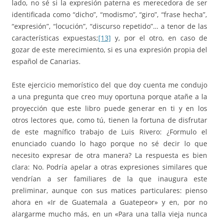
lado, no sé si la expresión paterna es merecedora de ser
identificada como “dicho”, “modismo”, “giro”, “frase hecha”,
“expresión”, “locución”, “discurso repetido”… a tenor de las
características expuestas;
[13]
y, por el otro, en caso de
gozar de este merecimiento, si es una expresión propia del
español de Canarias.
Este ejercicio memorístico del que doy cuenta me condujo
a una pregunta que creo muy oportuna porque atañe a la
proyección que este libro puede generar en ti y en los
otros lectores que, como tú, tienen la fortuna de disfrutar
de este magnífico trabajo de Luis Rivero: ¿Formulo el
enunciado cuando lo hago porque no sé decir lo que
necesito expresar de otra manera? La respuesta es bien
clara: No. Podría apelar a otras expresiones similares que
vendrían a ser familiares de la que inaugura este
preliminar, aunque con sus matices particulares: pienso
ahora en «Ir de Guatemala a Guatepeor» y en, por no
alargarme mucho más, en un «Para una talla vieja nunca