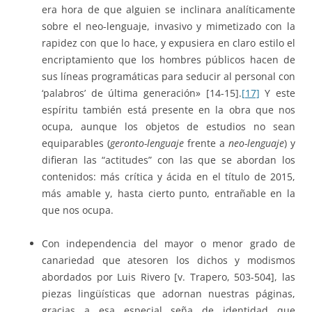
era hora de que alguien se inclinara analíticamente
sobre el neo-lenguaje, invasivo y mimetizado con la
rapidez con que lo hace, y expusiera en claro estilo el
encriptamiento que los hombres públicos hacen de
sus líneas programáticas para seducir al personal con
‘palabros’ de última generación» [14-15].
[17]
Y este
espíritu también está presente en la obra que nos
ocupa, aunque los objetos de estudios no sean
equiparables (
geronto-lenguaje
frente a
neo-lenguaje
) y
difieran las “actitudes” con las que se abordan los
contenidos: más crítica y ácida en el título de 2015,
más amable y, hasta cierto punto, entrañable en la
que nos ocupa.
Con independencia del mayor o menor grado de
canariedad que atesoren los dichos y modismos
abordados por Luis Rivero [v. Trapero, 503-504], las
piezas lingüísticas que adornan nuestras páginas,
gracias a esa especial seña de identidad que