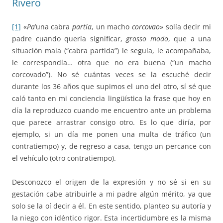
Rivero
[1]
«
Pa
’una cabra
partía
, un macho
corcovao
» solía decir mi
padre cuando quería significar,
grosso modo
, que a una
situación mala (“cabra partida”) le seguía, le acompañaba,
le correspondía… otra que no era buena (“un macho
corcovado”). No sé cuántas veces se la escuché decir
durante los 36 años que supimos el uno del otro, sí sé que
caló tanto en mi conciencia lingüística la frase que hoy en
día la reproduzco cuando me encuentro ante un problema
que parece arrastrar consigo otro. Es lo que diría, por
ejemplo, si un día me ponen una multa de tráfico (un
contratiempo) y, de regreso a casa, tengo un percance con
el vehículo (otro contratiempo).
Desconozco el origen de la expresión y no sé si en su
gestación cabe atribuirle a mi padre algún mérito, ya que
solo se la oí decir a él. En este sentido, planteo su autoría y
la niego con idéntico rigor. Esta incertidumbre es la misma