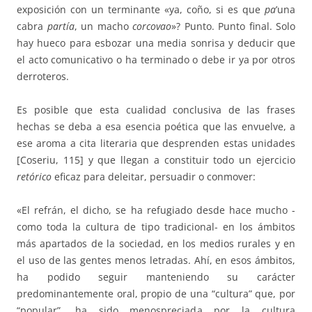
exposición con un terminante «ya, coño, si es que
pa
’una
cabra
partía
, un macho
corcovao
»? Punto. Punto final. Solo
hay hueco para esbozar una media sonrisa y deducir que
el acto comunicativo o ha terminado o debe ir ya por otros
derroteros.
Es posible que esta cualidad conclusiva de las frases
hechas se deba a esa esencia poética que las envuelve, a
ese aroma a cita literaria que desprenden estas unidades
[Coseriu, 115] y que llegan a constituir todo un ejercicio
retórico
eficaz para deleitar, persuadir o conmover:
«El refrán, el dicho, se ha refugiado desde hace mucho -
como toda la cultura de tipo tradicional- en los ámbitos
más apartados de la sociedad, en los medios rurales y en
el uso de las gentes menos letradas. Ahí, en esos ámbitos,
ha podido seguir manteniendo su carácter
predominantemente oral, propio de una “cultura” que, por
“popular”, ha sido menospreciada por la cultura