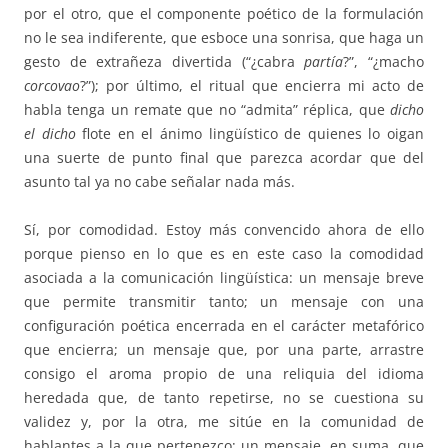
por el otro, que el componente poético de la formulación
no le sea indiferente, que esboce una sonrisa, que haga un
gesto de extrañeza divertida (“¿cabra
partía
?”, “¿macho
corcovao
?”); por último, el ritual que encierra mi acto de
habla tenga un remate que no “admita” réplica, que
dicho
el dicho
flote en el ánimo lingüístico de quienes lo oigan
una suerte de punto final que parezca acordar que del
asunto tal ya no cabe señalar nada más.
Sí, por comodidad. Estoy más convencido ahora de ello
porque pienso en lo que es en este caso la comodidad
asociada a la comunicación lingüística: un mensaje breve
que permite transmitir tanto; un mensaje con una
configuración poética encerrada en el carácter metafórico
que encierra; un mensaje que, por una parte, arrastre
consigo el aroma propio de una reliquia del idioma
heredada que, de tanto repetirse, no se cuestiona su
validez y, por la otra, me sitúe en la comunidad de
hablantes a la que pertenezco; un mensaje, en suma, que