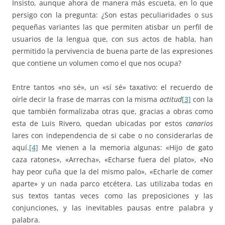
Insisto, aunque ahora de manera más escueta, en lo que
persigo con la pregunta: ¿Son estas peculiaridades o sus
pequeñas variantes las que permiten atisbar un perfil de
usuarios de la lengua que, con sus actos de habla, han
permitido la pervivencia de buena parte de las expresiones
que contiene un volumen como el que nos ocupa?
Entre tantos «no sé», un «sí sé» taxativo: el recuerdo de
oírle decir la frase de marras con la misma
actitud
[3]
con la
que también formalizaba otras que, gracias a obras como
esta de Luis Rivero, quedan ubicadas por estos
canarios
lares con independencia de si cabe o no considerarlas de
aquí.
[4]
Me vienen a la memoria algunas: «Hijo de gato
caza ratones», «Arrecha», «Echarse fuera del plato», «No
hay peor cuña que la del mismo palo», «Echarle de comer
aparte» y un nada parco etcétera. Las utilizaba todas en
sus textos tantas veces como las preposiciones y las
conjunciones, y las inevitables pausas entre palabra y
palabra.