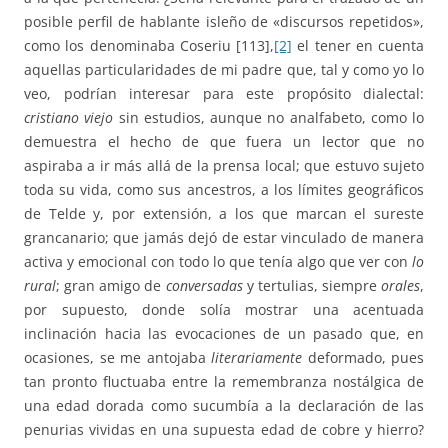
posible perfil de hablante isleño de «discursos repetidos»,
como los denominaba Coseriu [113],
[2]
el tener en cuenta
aquellas particularidades de mi padre que, tal y como yo lo
veo, podrían interesar para este propósito dialectal:
cristiano viejo
sin estudios, aunque no analfabeto, como lo
demuestra el hecho de que fuera un lector que no
aspiraba a ir más allá de la prensa local; que estuvo sujeto
toda su vida, como sus ancestros, a los límites geográficos
de Telde y, por extensión, a los que marcan el sureste
grancanario; que jamás dejó de estar vinculado de manera
activa y emocional con todo lo que tenía algo que ver con
lo
rural
; gran amigo de
conversadas
y tertulias, siempre
orales
,
por supuesto, donde solía mostrar una acentuada
inclinación hacia las evocaciones de un pasado que, en
ocasiones, se me antojaba
literariamente
deformado, pues
tan pronto fluctuaba entre la remembranza nostálgica de
una edad dorada como sucumbía a la declaración de las
penurias vividas en una supuesta edad de cobre y hierro?