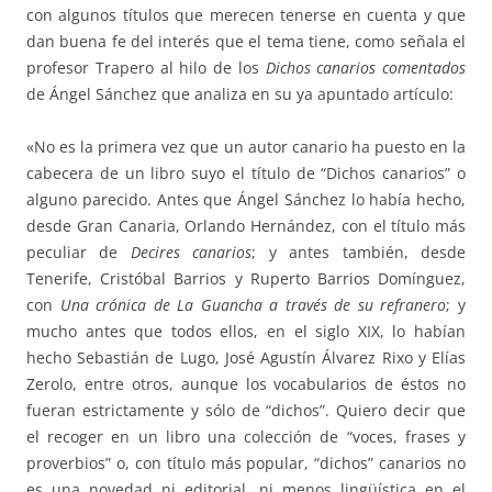
con algunos títulos que merecen tenerse en cuenta y que
dan buena fe del interés que el tema tiene, como señala el
profesor Trapero al hilo de los
Dichos canarios comentados
de Ángel Sánchez que analiza en su ya apuntado artículo:
«No es la primera vez que un autor canario ha puesto en la
cabecera de un libro suyo el título de “Dichos canarios” o
alguno parecido. Antes que Ángel Sánchez lo había hecho,
desde Gran Canaria, Orlando Hernández, con el título más
peculiar de
Decires canarios
; y antes también, desde
Tenerife, Cristóbal Barrios y Ruperto Barrios Domínguez,
con
Una crónica de La Guancha a través de su refranero
; y
mucho antes que todos ellos, en el siglo XIX, lo habían
hecho Sebastián de Lugo, José Agustín Álvarez Rixo y Elías
Zerolo, entre otros, aunque los vocabularios de éstos no
fueran estrictamente y sólo de “dichos”. Quiero decir que
el recoger en un libro una colección de “voces, frases y
proverbios” o, con título más popular, “dichos” canarios no
es una novedad ni editorial, ni menos lingüística en el