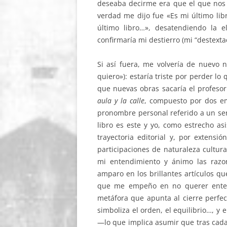
deseaba decirme era que el que nos c
verdad me dijo fue «Es mi último li
último libro…», desatendiendo la 
confirmaría mi destierro (mi “destexta
Si así fuera, me volvería de nuevo n
quiero»): estaría triste por perder lo
que nuevas obras sacaría el profesor
aula y la calle
, compuesto por dos e
pronombre personal referido a un ser
libro es este y yo, como estrecho as
trayectoria editorial y, por extensi
participaciones de naturaleza cultur
mi entendimiento y ánimo las razon
amparo en los brillantes artículos qu
que me empeño en no querer entend
metáfora que apunta al cierre perfect
simboliza el orden, el equilibrio…, y
—lo que implica asumir que tras cada