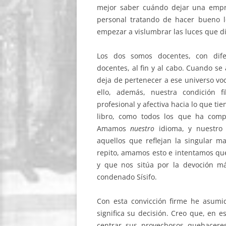
mejor saber cuándo dejar una empre
personal tratando de hacer bueno 
empezar a vislumbrar las luces que di
Los dos somos docentes, con difer
docentes, al fin y al cabo. Cuando s
deja de pertenecer a ese universo vo
ello, además, nuestra condición f
profesional y afectiva hacia lo que tie
libro, como todos los que ha comp
Amamos
nuestro
idioma, y nuestro d
aquellos que reflejan la singular m
repito, amamos esto e intentamos que
y que nos sitúa por la devoción m
condenado Sísifo.
Con esta convicción firme he asumi
significa su decisión. Creo que, en 
centrar sus provechosos quehaceres