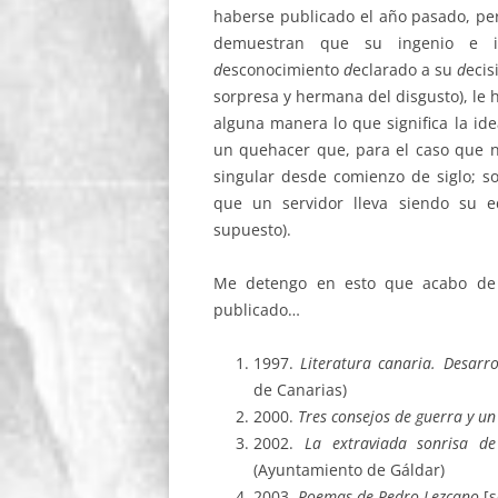
haberse publicado el año pasado, pe
demuestran que su ingenio e in
d
esconocimiento
d
eclarado a su
d
ecis
sorpresa y hermana del disgusto), le 
alguna manera lo que significa la id
un quehacer que, para el caso que 
singular desde comienzo de siglo; so
que un servidor lleva siendo su e
supuesto).
Me detengo en esto que acabo de s
publicado…
1997.
Literatura canaria. Desarro
de Canarias)
2000.
Tres consejos de guerra y un
2002.
La extraviada sonrisa d
(Ayuntamiento de Gáldar)
2003.
Poemas de Pedro Lezcano
[s