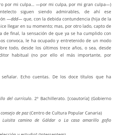
ro por mi culpa… —por mi culpa, por mi gran culpa—)
telecto siguen siendo admirables, de ahí ese
ión —
ddd
— que, con la debida contundencia (hija de la
hice llegar en su momento; mas, por otro lado, capto de
ea de final, la sensación de que ya se ha cumplido con
nos convoca, le ha ocupado y entretenido de un modo
bre todo, desde los últimos trece años, o sea, desde
ditor habitual (no por ello el más importante, por
eñalar. Echo cuentas. De los doce títulos que ha
llo del currículo
. 2º Bachillerato. [coautoría] (Gobierno
 consejo de paz
(Centro de Cultura Popular Canaria)
e Luisita camino de Gáldar o La casa amarillo gofio
elección y estudio] (Interseptem)