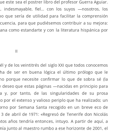
que este sea el postrer libro del profesor Guerra Aguiar.
, indesmayable, fiel… con los suyos —nosotros, los
que sería de utilidad para facilitar la comprensión
cuencia, para que pudiésemos contribuir a su mejora:
lana como estandarte y con la literatura hispánica por
II
 él y de los veintitrés del siglo XXI que todos conocemos
ha de ser en buena lógica el último prólogo que le
 no porque necesite confirmar lo que de sobra sé (la
e deseo que estas páginas —nacidas en principio para
 y, por tanto, de las singularidades de su prosa
 por el extenso y valioso periplo que ha realizado; un
etorno por Semana Santa recogido en un breve eco de
l 3 de abril de 1971: «Regresó de Tenerife don Nicolás
tos años tendría entonces, intuyo. A partir de aquí, a
 mía junto al maestro rumbo a ese horizonte de 2001, el