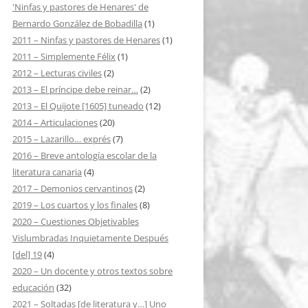
'Ninfas y pastores de Henares' de
Bernardo González de Bobadilla
(1)
2011 – Ninfas y pastores de Henares
(1)
2011 – Simplemente Félix
(1)
2012 – Lecturas civiles
(2)
2013 – El príncipe debe reinar…
(2)
2013 – El Quijote [1605] tuneado
(12)
2014 – Articulaciones
(20)
2015 – Lazarillo… exprés
(7)
2016 – Breve antología escolar de la
literatura canaria
(4)
2017 – Demonios cervantinos
(2)
2019 – Los cuartos y los finales
(8)
2020 – Cuestiones Objetivables
Vislumbradas Inquietamente Después
[del] 19
(4)
2020 – Un docente y otros textos sobre
educación
(32)
2021 – Soltadas [de literatura y…] Uno