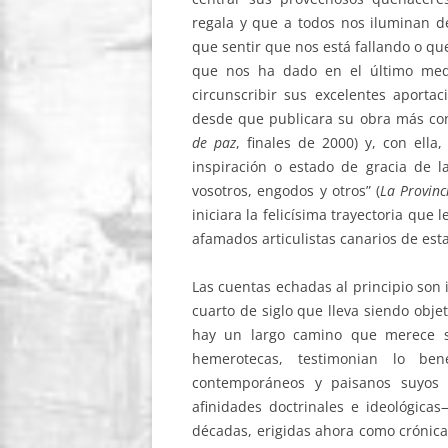
regala y que a todos nos iluminan d
que sentir que nos está fallando o qu
que nos ha dado en el último medi
circunscribir sus excelentes aporta
desde que publicara su obra más con
de paz
, finales de 2000) y, con ell
inspiración o estado de gracia de la
vosotros, engodos y otros” (
La Provin
iniciara la felicísima trayectoria que
afamados articulistas canarios de esta
Las cuentas echadas al principio son i
cuarto de siglo que lleva siendo obje
hay un largo camino que merece se
hemerotecas, testimonian lo be
contemporáneos y paisanos suyos
afinidades doctrinales e ideológica
décadas, erigidas ahora como crónica