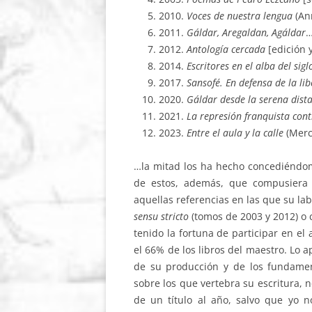
2010.
Voces de nuestra lengua
(Anr
2011.
Gáldar, Aregaldan, Agáldar
…
2012.
Antología cercada
[edición 
2014.
Escritores en el alba del sigl
2017.
Sansofé. En defensa de la li
2020.
Gáldar desde la serena dist
2021.
La represión franquista con
2023.
Entre el aula y la calle
(Mercu
…la mitad los ha hecho concediéndome 
de estos, además, que compusiera 
aquellas referencias en las que su lab
sensu stricto
(tomos de 2003 y 2012) o 
tenido la fortuna de participar en el
el 66% de los libros del maestro. Lo
de su producción y de los fundamento
sobre los que vertebra su escritura, n
de un título al año, salvo que yo 