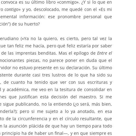
onvoca es su último libro «conmigo». ¿Y si lo que en
bro
contigo
» y yo, descolocado, me quedé con el «Es mi
elemental información: ese pronombre personal que
ción”) de su huerto?
erudiano («Ya no la quiero, es cierto, pero tal vez la
 que tan feliz me hacía, pero qué feliz estaría por saber
 de las imprentas benditas. Mas el epílogo de
Entre el
mocionantes piezas, no parece poner en duda que el
vidor no estuvo presente en su declaración. Su último
istente durante casi tres lustros de lo que ha sido su
ón, de cuanto ha tenido que ver con sus escrituras y
al y académica, me veo en la tesitura de consolidar en
es que justifican esta decisión del maestro. Si me
e sigue publicando, no la entiendo (¿o será, más bien,
erla?); pero si me sujeto a lo ya anotado, en esa
o de la circunferencia y en el círculo resultante, que
 en la asunción plácida de que hay un tiempo para todo
 principio ha de haber un final—, y en que siempre es