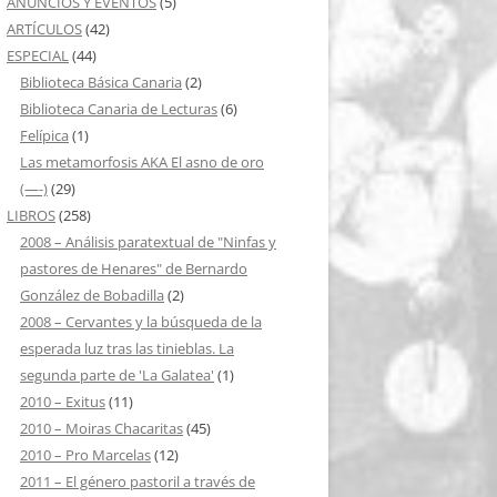
ANUNCIOS Y EVENTOS
(5)
ARTÍCULOS
(42)
ESPECIAL
(44)
Biblioteca Básica Canaria
(2)
Biblioteca Canaria de Lecturas
(6)
Felípica
(1)
Las metamorfosis AKA El asno de oro
(—-)
(29)
LIBROS
(258)
2008 – Análisis paratextual de "Ninfas y
pastores de Henares" de Bernardo
González de Bobadilla
(2)
2008 – Cervantes y la búsqueda de la
esperada luz tras las tinieblas. La
segunda parte de 'La Galatea'
(1)
2010 – Exitus
(11)
2010 – Moiras Chacaritas
(45)
2010 – Pro Marcelas
(12)
2011 – El género pastoril a través de