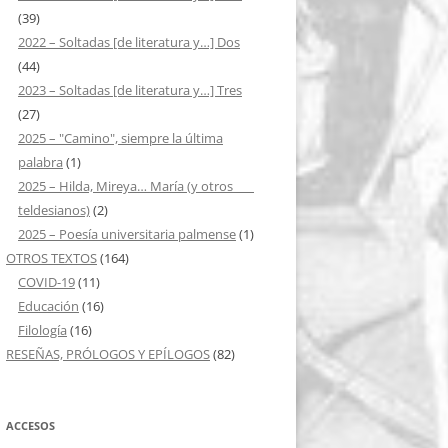
(39)
2022 – Soltadas [de literatura y…] Dos
(44)
2023 – Soltadas [de literatura y…] Tres
(27)
2025 – "Camino", siempre la última
palabra
(1)
2025 – Hilda, Mireya… María (y otros ___
teldesianos)
(2)
2025 – Poesía universitaria palmense
(1)
OTROS TEXTOS
(164)
COVID-19
(11)
Educación
(16)
Filología
(16)
RESEÑAS, PRÓLOGOS Y EPÍLOGOS
(82)
ACCESOS