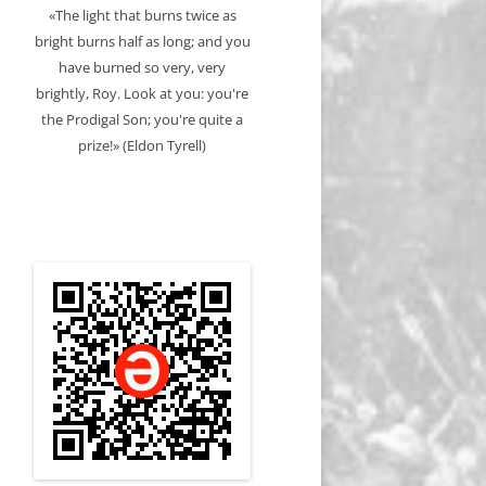
«The light that burns twice as
bright burns half as long; and you
have burned so very, very
brightly, Roy. Look at you: you're
the Prodigal Son; you're quite a
prize!» (Eldon Tyrell)