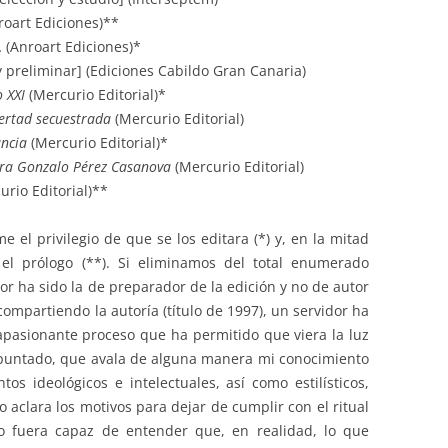
oart Ediciones)**
 (Anroart Ediciones)*
y preliminar] (Ediciones Cabildo Gran Canaria)
o XXI
(Mercurio Editorial)*
bertad secuestrada
(Mercurio Editorial)
ancia
(Mercurio Editorial)*
tra Gonzalo Pérez Casanova
(Mercurio Editorial)
rio Editorial)**
el privilegio de que se los editara (*) y, en la mitad
el prólogo (**). Si eliminamos del total enumerado
or ha sido la de preparador de la edición y no de autor
compartiendo la autoría (título de 1997), un servidor ha
 apasionante proceso que ha permitido que viera la luz
 apuntado, que avala de alguna manera mi conocimiento
s ideológicos e intelectuales, así como estilísticos,
o aclara los motivos para dejar de cumplir con el ritual
no fuera capaz de entender que, en realidad, lo que