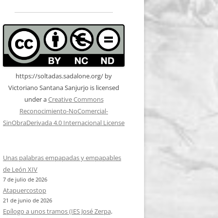
https://soltadas.sadalone.org/
by
Victoriano Santana Sanjurjo
is licensed
under a
Creative Commons
Reconocimiento-NoComercial-
SinObraDerivada 4.0 Internacional License
Unas palabras empapadas y empapables
de León XIV
7 de julio de 2026
Atapuercostop
21 de junio de 2026
Epílogo a unos tramos (IES José Zerpa,