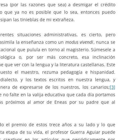
sa (por las razones que sea) a desmigar el crédito
lo que ya no es posible que lo sea, entonces puedo
sipan las tinieblas de mi extrañeza.
entes situaciones administrativas, es cierto, pero
e asimila la enseñanza como un
modus vivendi
, nunca se
cacional que pulula en torno al magisterio. Súmesele a
ilológica o, por ser más concreto, esa inclinación
ne que ver con la lengua y la literatura castellanas. Este
uesto el maestro, rezuma pedagogía e hispanidad.
ialecto, y los textos escritos en nuestra lengua, y
anera de expresarse de los nuestros, los canarios;
[3]
 no falte en la valija educativa que cada día portamos
ás próximos al amor de Eneas por su padre que al
do el premio de estos trece años a su lado y lo que
esta etapa de su vida, el profesor Guerra Aguiar puede
 creativos en los artículos que periódicamente nos