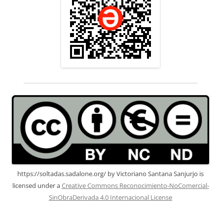
https://soltadas.sadalone.org/
by
Victoriano Santana Sanjurjo
is
licensed under a
Creative Commons Reconocimiento-NoComercial-
SinObraDerivada 4.0 Internacional License