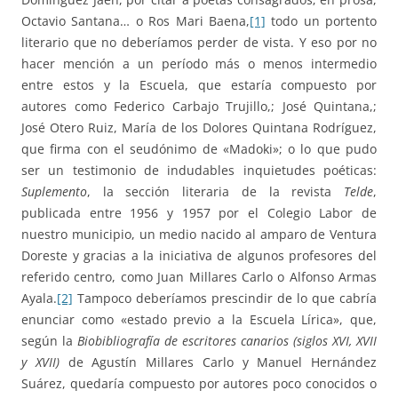
Octavio Santana… o Ros Mari Baena,
[1]
todo un portento
literario que no deberíamos perder de vista. Y eso por no
hacer mención a un período más o menos intermedio
entre estos y la Escuela, que estaría compuesto por
autores como Federico Carbajo Trujillo,; José Quintana,;
José Otero Ruiz, María de los Dolores Quintana Rodríguez,
que firma con el seudónimo de «Madoki»; o lo que pudo
ser un testimonio de indudables inquietudes poéticas:
Suplemento
, la sección literaria de la revista
Telde
,
publicada entre 1956 y 1957 por el Colegio Labor de
nuestro municipio, un medio nacido al amparo de Ventura
Doreste y gracias a la iniciativa de algunos profesores del
referido centro, como Juan Millares Carlo o Alfonso Armas
Ayala.
[2]
Tampoco deberíamos prescindir de lo que cabría
enunciar como «estado previo a la Escuela Lírica», que,
según la
Biobibliografía de escritores canarios (siglos XVI, XVII
y XVII)
de Agustín Millares Carlo y Manuel Hernández
Suárez, quedaría compuesto por autores poco conocidos o