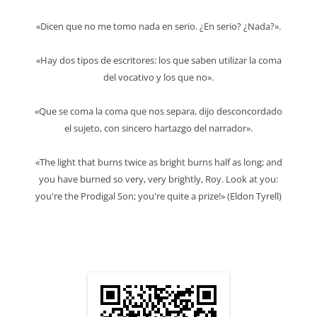
«Dicen que no me tomo nada en serio. ¿En serio? ¿Nada?».
«Hay dos tipos de escritores: los que saben utilizar la coma
del vocativo y los que no».
«Que se coma la coma que nos separa, dijo desconcordado
el sujeto, con sincero hartazgo del narrador».
«The light that burns twice as bright burns half as long; and
you have burned so very, very brightly, Roy. Look at you:
you're the Prodigal Son; you're quite a prize!» (Eldon Tyrell)