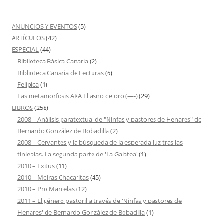
ANUNCIOS Y EVENTOS
(5)
ARTÍCULOS
(42)
ESPECIAL
(44)
Biblioteca Básica Canaria
(2)
Biblioteca Canaria de Lecturas
(6)
Felípica
(1)
Las metamorfosis AKA El asno de oro (—-)
(29)
LIBROS
(258)
2008 – Análisis paratextual de "Ninfas y pastores de Henares" de
Bernardo González de Bobadilla
(2)
2008 – Cervantes y la búsqueda de la esperada luz tras las
tinieblas. La segunda parte de 'La Galatea'
(1)
2010 – Exitus
(11)
2010 – Moiras Chacaritas
(45)
2010 – Pro Marcelas
(12)
2011 – El género pastoril a través de 'Ninfas y pastores de
Henares' de Bernardo González de Bobadilla
(1)