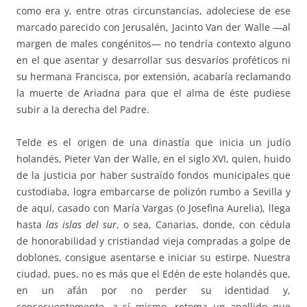
como era y, entre otras circunstancias, adoleciese de ese
marcado parecido con Jerusalén, Jacinto Van der Walle —al
margen de males congénitos— no tendría contexto alguno
en el que asentar y desarrollar sus desvaríos proféticos ni
su hermana Francisca, por extensión, acabaría reclamando
la muerte de Ariadna para que el alma de éste pudiese
subir a la derecha del Padre.
Telde es el origen de una dinastía que inicia un judío
holandés, Pieter Van der Walle, en el siglo XVI, quien, huido
de la justicia por haber sustraído fondos municipales que
custodiaba, logra embarcarse de polizón rumbo a Sevilla y
de aquí, casado con María Vargas (o Josefina Aurelia), llega
hasta
las islas del sur
, o sea, Canarias, donde, con cédula
de honorabilidad y cristiandad vieja compradas a golpe de
doblones, consigue asentarse e iniciar su estirpe. Nuestra
ciudad, pues, no es más que el Edén de este holandés que,
en un afán por no perder su identidad y,
consecuentemente, a sí mismo, retoma un apellido que