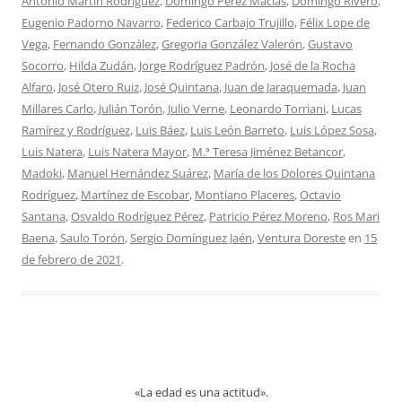
Antonio Martín Rodríguez
,
Domingo Pérez Macías
,
Domingo Rivero
,
Eugenio Padorno Navarro
,
Federico Carbajo Trujillo
,
Félix Lope de
Vega
,
Fernando González
,
Gregoria González Valerón
,
Gustavo
Socorro
,
Hilda Zudán
,
Jorge Rodríguez Padrón
,
José de la Rocha
Alfaro
,
José Otero Ruiz
,
José Quintana
,
Juan de Jaraquemada
,
Juan
Millares Carlo
,
Julián Torón
,
Julio Verne
,
Leonardo Torriani
,
Lucas
Ramírez y Rodríguez
,
Luis Báez
,
Luis León Barreto
,
Luis López Sosa
,
Luis Natera
,
Luis Natera Mayor
,
M.ª Teresa Jiménez Betancor
,
Madoki
,
Manuel Hernández Suárez
,
María de los Dolores Quintana
Rodríguez
,
Martínez de Escobar
,
Montiano Placeres
,
Octavio
Santana
,
Osvaldo Rodríguez Pérez
,
Patricio Pérez Moreno
,
Ros Mari
Baena
,
Saulo Torón
,
Sergio Domínguez Jaén
,
Ventura Doreste
en
15
de febrero de 2021
.
«La edad es una actitud».