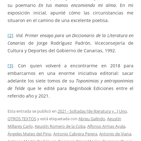
su poemario
En tus manos encomiendo mi alma
. En mi
exposición inicial, apunté cómo las circunstancias me
situaron en el camino de una excelente poetisa.
[2]
.
Vid. Primer ensayo para un Diccionario de la Literatura en
Canarias
de Jorge Rodríguez Padrón, Viceconsejería de
Cultura y Deportes del Gobierno de Canarias, 1992.
[3]
. Con quien volveré a encontrarme en 2018 para
embarcarnos en una enorme iniciativa editorial: sacar
adelante los siete tomos de su
Toponimias y antroponimias
de Telde
que le edité para Beginbook Ediciones entre el
referido año y 2021.
Esta entrada se publicó en
2021 - Soltadas [de literatura y...] Uno
,
OTROS TEXTOS
y está etiquetada con
Abreu Galindo
,
Agustín
Millares Carlo
,
Agustín Romero de la Coba
,
Alfonso Armas Ayala
,
Ángeles Mateo del Pino
,
Antonio Cabrera Perera
,
Antonio de Viana
,