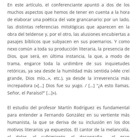
En este artículo, el conferenciante apuntó a dos de los
muchos aspectos que hemos de tener en cuenta a la hora
de elaborar una poética del vate grancanario: por un lado,
las distintas referencias mitológicas que aparecen en la
obra del teldense y, por el otro, las alusiones encubiertas a
pasajes bíblicos que subyacen en sus poemarios. Y como
nexo común a toda su producción literaria, la presencia de
Dios, que será, en última instancia, la que, a modo de
trama, engarce toda la urdimbre de sus inquietudes
retóricas, ya sea desde la humildad más sentida («Me creí
grande, Dios mío…», etc.), ya desde la irreverencia más
increpadora («[…] Dios fue su yugo. / […] “¿A esto llamas,
Señor, el Paraíso?” […]»).
El estudio del profesor Martín Rodríguez es fundamental
para entender a Fernando González en su vertiente más
humanista, la que se deriva de su inclusión en los dos
motivos literarios ya expuestos. El cantor de la melancolía,
el dolor, el sufrimiento, el desengaño…, el gran