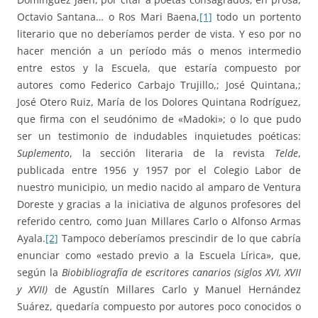
Octavio Santana… o Ros Mari Baena,
[1]
todo un portento
literario que no deberíamos perder de vista. Y eso por no
hacer mención a un período más o menos intermedio
entre estos y la Escuela, que estaría compuesto por
autores como Federico Carbajo Trujillo,; José Quintana,;
José Otero Ruiz, María de los Dolores Quintana Rodríguez,
que firma con el seudónimo de «Madoki»; o lo que pudo
ser un testimonio de indudables inquietudes poéticas:
Suplemento
, la sección literaria de la revista
Telde
,
publicada entre 1956 y 1957 por el Colegio Labor de
nuestro municipio, un medio nacido al amparo de Ventura
Doreste y gracias a la iniciativa de algunos profesores del
referido centro, como Juan Millares Carlo o Alfonso Armas
Ayala.
[2]
Tampoco deberíamos prescindir de lo que cabría
enunciar como «estado previo a la Escuela Lírica», que,
según la
Biobibliografía de escritores canarios (siglos XVI, XVII
y XVII)
de Agustín Millares Carlo y Manuel Hernández
Suárez, quedaría compuesto por autores poco conocidos o