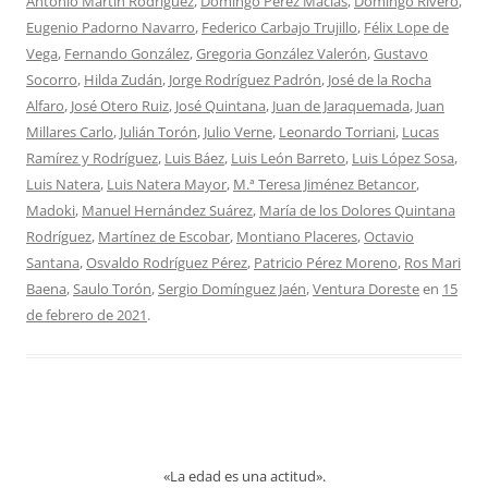
Antonio Martín Rodríguez
,
Domingo Pérez Macías
,
Domingo Rivero
,
Eugenio Padorno Navarro
,
Federico Carbajo Trujillo
,
Félix Lope de
Vega
,
Fernando González
,
Gregoria González Valerón
,
Gustavo
Socorro
,
Hilda Zudán
,
Jorge Rodríguez Padrón
,
José de la Rocha
Alfaro
,
José Otero Ruiz
,
José Quintana
,
Juan de Jaraquemada
,
Juan
Millares Carlo
,
Julián Torón
,
Julio Verne
,
Leonardo Torriani
,
Lucas
Ramírez y Rodríguez
,
Luis Báez
,
Luis León Barreto
,
Luis López Sosa
,
Luis Natera
,
Luis Natera Mayor
,
M.ª Teresa Jiménez Betancor
,
Madoki
,
Manuel Hernández Suárez
,
María de los Dolores Quintana
Rodríguez
,
Martínez de Escobar
,
Montiano Placeres
,
Octavio
Santana
,
Osvaldo Rodríguez Pérez
,
Patricio Pérez Moreno
,
Ros Mari
Baena
,
Saulo Torón
,
Sergio Domínguez Jaén
,
Ventura Doreste
en
15
de febrero de 2021
.
«La edad es una actitud».