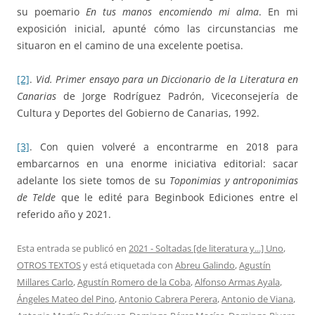
su poemario
En tus manos encomiendo mi alma
. En mi
exposición inicial, apunté cómo las circunstancias me
situaron en el camino de una excelente poetisa.
[2]
.
Vid. Primer ensayo para un Diccionario de la Literatura en
Canarias
de Jorge Rodríguez Padrón, Viceconsejería de
Cultura y Deportes del Gobierno de Canarias, 1992.
[3]
. Con quien volveré a encontrarme en 2018 para
embarcarnos en una enorme iniciativa editorial: sacar
adelante los siete tomos de su
Toponimias y antroponimias
de Telde
que le edité para Beginbook Ediciones entre el
referido año y 2021.
Esta entrada se publicó en
2021 - Soltadas [de literatura y...] Uno
,
OTROS TEXTOS
y está etiquetada con
Abreu Galindo
,
Agustín
Millares Carlo
,
Agustín Romero de la Coba
,
Alfonso Armas Ayala
,
Ángeles Mateo del Pino
,
Antonio Cabrera Perera
,
Antonio de Viana
,