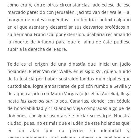
como era y, entre otras circunstancias, adoleciese de ese
marcado parecido con Jerusalén, Jacinto Van der Walle —al
margen de males congénitos— no tendría contexto alguno
en el que asentar y desarrollar sus desvaríos proféticos ni
su hermana Francisca, por extensión, acabaría reclamando
la muerte de Ariadna para que el alma de éste pudiese
subir a la derecha del Padre.
Telde es el origen de una dinastía que inicia un judío
holandés, Pieter Van der Walle, en el siglo XVI, quien, huido
de la justicia por haber sustraído fondos municipales que
custodiaba, logra embarcarse de polizón rumbo a Sevilla y
de aquí, casado con María Vargas (o Josefina Aurelia), llega
hasta
las islas del sur
, o sea, Canarias, donde, con cédula
de honorabilidad y cristiandad vieja compradas a golpe de
doblones, consigue asentarse e iniciar su estirpe. Nuestra
ciudad, pues, no es más que el Edén de este holandés que,
en un afán por no perder su identidad y,
consecuentemente, a sí mismo, retoma un apellido que