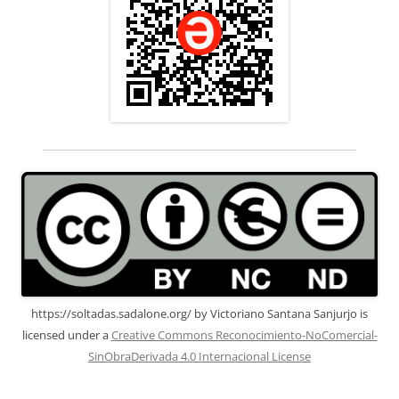
https://soltadas.sadalone.org/
by
Victoriano Santana Sanjurjo
is
licensed under a
Creative Commons Reconocimiento-NoComercial-
SinObraDerivada 4.0 Internacional License