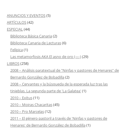
ANUNCIOS Y EVENTOS
(5)
ARTÍCULOS
(42)
ESPECIAL
(44)
Biblioteca Básica Canaria
(2)
Biblioteca Canaria de Lecturas
(6)
Felípica
(1)
Las metamorfosis AKA El asno de oro (—-)
(29)
LIBROS
(258)
2008 – Análisis paratextual de "Ninfas y pastores de Henares" de
Bernardo González de Bobadilla
(2)
2008 – Cervantes y la búsqueda de la esperada luz tras las
tinieblas. La segunda parte de 'La Galatea'
(1)
2010 – Exitus
(11)
2010 – Moiras Chacaritas
(45)
2010 – Pro Marcelas
(12)
2011 – El género pastoril a través de 'Ninfas y pastores de
Henares' de Bernardo González de Bobadilla
(1)