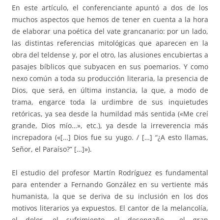
En este artículo, el conferenciante apuntó a dos de los
muchos aspectos que hemos de tener en cuenta a la hora
de elaborar una poética del vate grancanario: por un lado,
las distintas referencias mitológicas que aparecen en la
obra del teldense y, por el otro, las alusiones encubiertas a
pasajes bíblicos que subyacen en sus poemarios. Y como
nexo común a toda su producción literaria, la presencia de
Dios, que será, en última instancia, la que, a modo de
trama, engarce toda la urdimbre de sus inquietudes
retóricas, ya sea desde la humildad más sentida («Me creí
grande, Dios mío…», etc.), ya desde la irreverencia más
increpadora («[…] Dios fue su yugo. / […] “¿A esto llamas,
Señor, el Paraíso?” […]»).
El estudio del profesor Martín Rodríguez es fundamental
para entender a Fernando González en su vertiente más
humanista, la que se deriva de su inclusión en los dos
motivos literarios ya expuestos. El cantor de la melancolía,
el dolor, el sufrimiento, el desengaño…, el gran