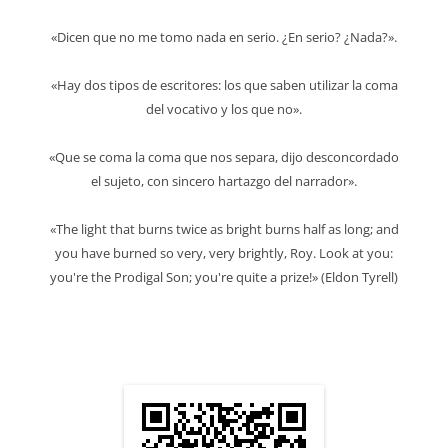
«Dicen que no me tomo nada en serio. ¿En serio? ¿Nada?».
«Hay dos tipos de escritores: los que saben utilizar la coma
del vocativo y los que no».
«Que se coma la coma que nos separa, dijo desconcordado
el sujeto, con sincero hartazgo del narrador».
«The light that burns twice as bright burns half as long; and
you have burned so very, very brightly, Roy. Look at you:
you're the Prodigal Son; you're quite a prize!» (Eldon Tyrell)