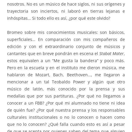
nosotros. No es un músico de hace siglos, ni sus orígenes y
trayectoria son inciertos, ni laboró en tierras lejanas e
inhóspitas… Si todo ello es así, ¿por qué este olvido?
Bromeo sobre mis conocimientos musicales: son básicos,
superficiales… En comparación con mis compañeros de
edición y con el extraordinario conjunto de músicos y
cantantes que en breve pondrán en escena el
Stabat Mater
,
estos equivalen a un “Me gusta la bandera” y poco más.
Pero en la escuela y en el instituto me dieron música, me
hablaron de Mozart, Bach, Beethoven…, me llegaron a
mencionar a un tal Teobaldo Power y algún que otro
músico de latón, más conocido por la prensa y sus
medallas que por sus partituras. ¿Por qué no llegamos a
conocer a un FBB? ¿Por qué mi alumnado no tiene ni idea
de quién fue? ¿Por qué nuestra prensa y los responsables
culturales institucionales o no lo conocen o hacen como
que no lo conocen? ¿Qué falla cuando esto es así a pesar
de que se acepta por quienes saben del tema que alguien