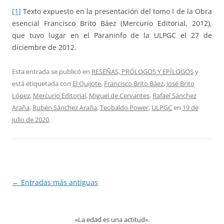
[1]
Texto expuesto en la presentación del tomo I de la Obra
esencial Francisco Brito Báez (Mercurio Editorial, 2012),
que tuvo lugar en el Paraninfo de la ULPGC el 27 de
diciembre de 2012.
Esta entrada se publicó en
RESEÑAS, PRÓLOGOS Y EPÍLOGOS
y
está etiquetada con
El Quijote
,
Francisco Brito Báez
,
José Brito
López
,
Mercurio Editorial
,
Miguel de Cervantes
,
Rafael Sánchez
Araña
,
Rubén Sánchez Araña
,
Teobaldo Power
,
ULPGC
en
19 de
julio de 2020
.
Navegación
←
Entradas más antiguas
de
entradas
«La edad es una actitud».