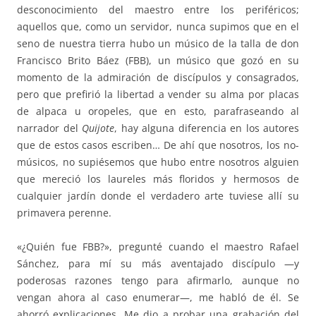
desconocimiento del maestro entre los periféricos;
aquellos que, como un servidor, nunca supimos que en el
seno de nuestra tierra hubo un músico de la talla de don
Francisco Brito Báez (FBB), un músico que gozó en su
momento de la admiración de discípulos y consagrados,
pero que prefirió la libertad a vender su alma por placas
de alpaca u oropeles, que en esto, parafraseando al
narrador del
Quijote
, hay alguna diferencia en los autores
que de estos casos escriben… De ahí que nosotros, los no-
músicos, no supiésemos que hubo entre nosotros alguien
que mereció los laureles más floridos y hermosos de
cualquier jardín donde el verdadero arte tuviese allí su
primavera perenne.
«¿Quién fue FBB?», pregunté cuando el maestro Rafael
Sánchez, para mí su más aventajado discípulo —y
poderosas razones tengo para afirmarlo, aunque no
vengan ahora al caso enumerar—, me habló de él. Se
ahorró explicaciones. Me dio a probar una grabación del