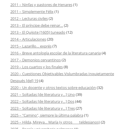
2011 – Ninfas y pastores de Henares
(1)
2011 – Simplemente Félix
(1)
2012 – Lecturas civiles
(2)
2013 – El príncipe debe reinar…
(2)
2013 – El Quijote [1605] tuneado
(12)
2014 – Articulaciones
(20)
2015 – Lazarillo… exprés
(7)
2016 – Breve antología escolar de la literatura canaria
(4)
2017 – Demonios cervantinos
(2)
2019 – Los cuartos y los finales
(8)
2020 – Cuestiones Objetivables Vislumbradas Inquietamente
Después [del] 19
(4)
2020 – Un docente y otros textos sobre educación
(32)
2021 – Soltadas [de literatura y…] Uno
(39)
2022 – Soltadas [de literatura y…] Dos
(44)
2023 – Soltadas [de literatura y…] Tres
(27)
2025 – "Camino", siempre la última palabra
(1)
2025 – Hilda, Mireya… María (y otros ___ teldesianos)
(2)