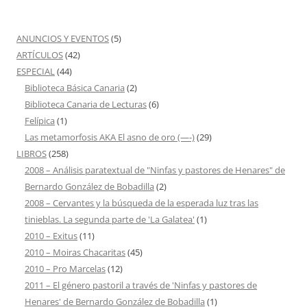
ANUNCIOS Y EVENTOS
(5)
ARTÍCULOS
(42)
ESPECIAL
(44)
Biblioteca Básica Canaria
(2)
Biblioteca Canaria de Lecturas
(6)
Felípica
(1)
Las metamorfosis AKA El asno de oro (—-)
(29)
LIBROS
(258)
2008 – Análisis paratextual de "Ninfas y pastores de Henares" de
Bernardo González de Bobadilla
(2)
2008 – Cervantes y la búsqueda de la esperada luz tras las
tinieblas. La segunda parte de 'La Galatea'
(1)
2010 – Exitus
(11)
2010 – Moiras Chacaritas
(45)
2010 – Pro Marcelas
(12)
2011 – El género pastoril a través de 'Ninfas y pastores de
Henares' de Bernardo González de Bobadilla
(1)