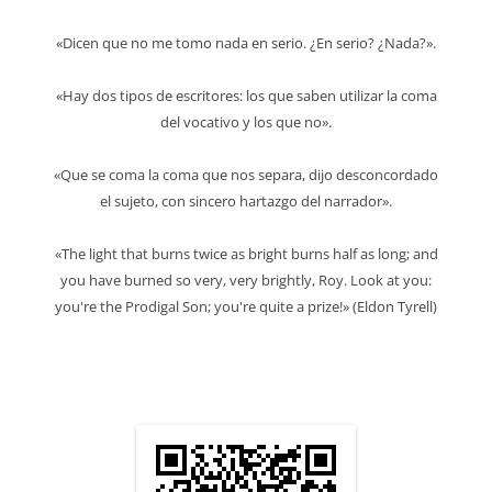
«Dicen que no me tomo nada en serio. ¿En serio? ¿Nada?».
«Hay dos tipos de escritores: los que saben utilizar la coma
del vocativo y los que no».
«Que se coma la coma que nos separa, dijo desconcordado
el sujeto, con sincero hartazgo del narrador».
«The light that burns twice as bright burns half as long; and
you have burned so very, very brightly, Roy. Look at you:
you're the Prodigal Son; you're quite a prize!» (Eldon Tyrell)