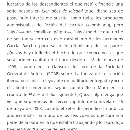
lucrativo de los descendientes el que Netflix financie una
serie basada en
Cien años de soledad
(que, dicho sea de
paso, nulo interés me suscita, como todos los productos
audiovisuales de ficción del escritor colombiano), pero
“algo” —entrecomillo el pálpito—, “algo” me dice que no he
de ser tan severo con este movimiento de los hermanos
García Barcha para sacar lo ultimísimo de su padre.
¿Quizás haya influido el hecho de que conocemos el que
será primer capítulo del libro desde el 18 de marzo de
1999, cuando en la clausura del foro de la Sociedad
General de Autores (SGAE) sobre “La fuerza de la creación
iberoamericana” lo leyó ante un auditorio entregado y «con
el aliento contenido», según cuenta Rosa Mora en su
crónica de
El País
del día siguiente? ¿Quizás algo tenga que
ver que supiéramos del tercer capítulo de la novela el 25
de mayo de 2003, cuando el referido periódico lo publicó
anunciándolo como uno de los seis cuentos que formaría
parte de la obra en la que estaba trabajando y lo reprodujo
bajo el título “La noche del eclipse”?