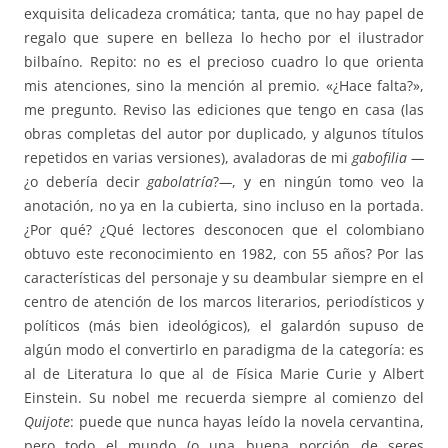
exquisita delicadeza cromática; tanta, que no hay papel de
regalo que supere en belleza lo hecho por el ilustrador
bilbaíno. Repito: no es el precioso cuadro lo que orienta
mis atenciones, sino la mención al premio. «¿Hace falta?»,
me pregunto. Reviso las ediciones que tengo en casa (las
obras completas del autor por duplicado, y algunos títulos
repetidos en varias versiones), avaladoras de mi
gabofilia —
¿o debería decir
gabolatría
?
—
, y en ningún tomo veo la
anotación, no ya en la cubierta, sino incluso en la portada.
¿Por qué? ¿Qué lectores desconocen que el colombiano
obtuvo este reconocimiento en 1982, con 55 años? Por las
características del personaje y su deambular siempre en el
centro de atención de los marcos literarios, periodísticos y
políticos (más bien ideológicos), el galardón supuso de
algún modo el convertirlo en paradigma de la categoría: es
al de Literatura lo que al de Física Marie Curie y Albert
Einstein. Su nobel me recuerda siempre al comienzo del
Quijote
: puede que nunca hayas leído la novela cervantina,
pero todo el mundo (o una buena porción de seres