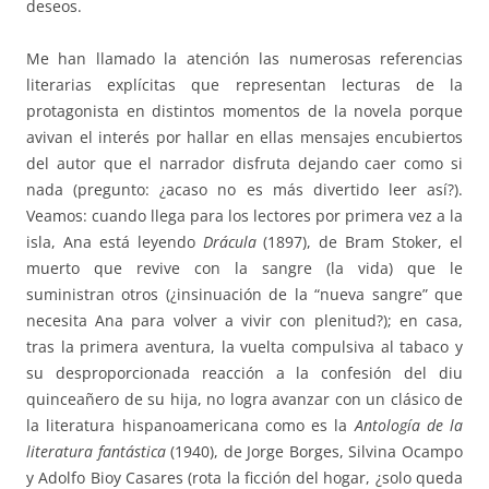
deseos.
Me han llamado la atención las numerosas referencias
literarias explícitas que representan lecturas de la
protagonista en distintos momentos de la novela porque
avivan el interés por hallar en ellas mensajes encubiertos
del autor que el narrador disfruta dejando caer como si
nada (pregunto: ¿acaso no es más divertido leer así?).
Veamos: cuando llega para los lectores por primera vez a la
isla, Ana está leyendo
Drácula
(1897), de Bram Stoker, el
muerto que revive con la sangre (la vida) que le
suministran otros (¿insinuación de la “nueva sangre” que
necesita Ana para volver a vivir con plenitud?); en casa,
tras la primera aventura, la vuelta compulsiva al tabaco y
su desproporcionada reacción a la confesión del diu
quinceañero de su hija, no logra avanzar con un clásico de
la literatura hispanoamericana como es la
Antología de la
literatura fantástica
(1940), de Jorge Borges, Silvina Ocampo
y Adolfo Bioy Casares (rota la ficción del hogar, ¿solo queda