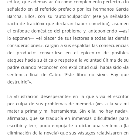
editor, que además actúa como complemento perfecto a lo
señalado en el referido prefacio por los hermanos García
Barcha. Ellos, con su “autoinculpación” (ese ya señalado
«acto de traición» que declaran haber cometido), asumen
el enfoque doméstico del problema y, anteponiendo —así
lo exponen— «el placer de sus lectores a todas las demás
consideraciones», cargan a sus espaldas las consecuencias
del producto: convertirse en el epicentro de posibles
ataques hacia su ética o respeto a la voluntad última de su
padre cuando reconocen con explicitud cuál había sido «la
sentencia final de Gabo: “Este libro no sirve. Hay que
destruirlo”».
La «frustración desesperante» en la que vivía el escritor
por culpa de sus problemas de memoria («es a la vez mi
materia prima y mi herramienta. Sin ella, no hay nada»,
afirmaba), que se traducía en inmensas dificultades para
escribir y leer, pudo empujarle a dictar una sentencia (la
eliminación de la novela) que sus vástagos relativizaron en