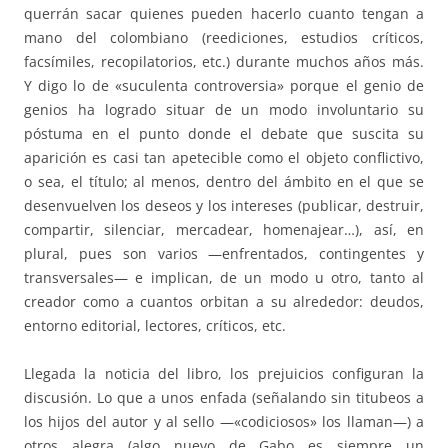
querrán sacar quienes pueden hacerlo cuanto tengan a
mano del colombiano (reediciones, estudios críticos,
facsímiles, recopilatorios, etc.) durante muchos años más.
Y digo lo de «suculenta controversia» porque el genio de
genios ha logrado situar de un modo involuntario su
póstuma en el punto donde el debate que suscita su
aparición es casi tan apetecible como el objeto conflictivo,
o sea, el título; al menos, dentro del ámbito en el que se
desenvuelven los deseos y los intereses (publicar, destruir,
compartir, silenciar, mercadear, homenajear…), así, en
plural, pues son varios —enfrentados, contingentes y
transversales— e implican, de un modo u otro, tanto al
creador como a cuantos orbitan a su alrededor: deudos,
entorno editorial, lectores, críticos, etc.
Llegada la noticia del libro, los prejuicios configuran la
discusión. Lo que a unos enfada (señalando sin titubeos a
los hijos del autor y al sello —«codiciosos» los llaman—) a
otros alegra (algo nuevo de Gabo es siempre un