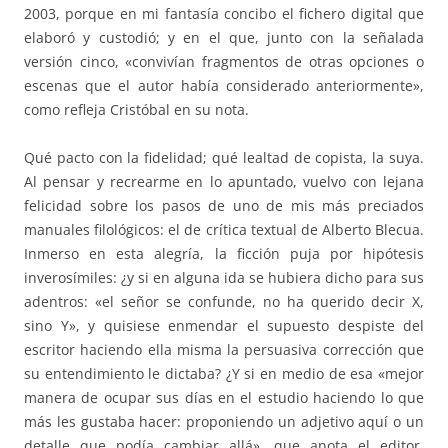
2003, porque en mi fantasía concibo el fichero digital que
elaboró y custodió; y en el que, junto con la señalada
versión cinco, «convivían fragmentos de otras opciones o
escenas que el autor había considerado anteriormente»,
como refleja Cristóbal en su nota.
Qué pacto con la fidelidad; qué lealtad de copista, la suya.
Al pensar y recrearme en lo apuntado, vuelvo con lejana
felicidad sobre los pasos de uno de mis más preciados
manuales filológicos: el de crítica textual de Alberto Blecua.
Inmerso en esta alegría, la ficción puja por hipótesis
inverosímiles: ¿y si en alguna ida se hubiera dicho para sus
adentros: «el señor se confunde, no ha querido decir X,
sino Y», y quisiese enmendar el supuesto despiste del
escritor haciendo ella misma la persuasiva corrección que
su entendimiento le dictaba? ¿Y si en medio de esa «mejor
manera de ocupar sus días en el estudio haciendo lo que
más les gustaba hacer: proponiendo un adjetivo aquí o un
detalle que podía cambiar allá», que anota el editor,