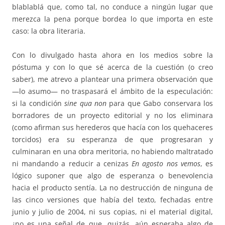
blablablá que, como tal, no conduce a ningún lugar que
merezca la pena porque bordea lo que importa en este
caso: la obra literaria.
Con lo divulgado hasta ahora en los medios sobre la
póstuma y con lo que sé acerca de la cuestión (o creo
saber), me atrevo a plantear una primera observación que
—lo asumo— no traspasará el ámbito de la especulación:
si la condición
sine qua non
para que Gabo conservara los
borradores de un proyecto editorial y no los eliminara
(como afirman sus herederos que hacía con los quehaceres
torcidos) era su esperanza de que progresaran y
culminaran en una obra meritoria, no habiendo maltratado
ni mandando a reducir a cenizas
En agosto nos vemos
, es
lógico suponer que algo de esperanza o benevolencia
hacia el producto sentía. La no destrucción de ninguna de
las cinco versiones que había del texto, fechadas entre
junio y julio de 2004, ni sus copias, ni el material digital,
¿no es una señal de que, quizás, aún esperaba algo de