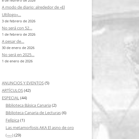
8 de febrero de 2026
A modo de diario: alrededor de «El
Ultílogo»…
3 de febrero de 2026
No será con 52…
1 de febrero de 2026
A pesar de…
30 de enero de 2026
No será en 2025…
1 de enero de 2026
ANUNCIOS Y EVENTOS
(5)
ARTÍCULOS
(42)
ESPECIAL
(44)
Biblioteca Básica Canaria
(2)
Biblioteca Canaria de Lecturas
(6)
Felípica
(1)
Las metamorfosis AKA El asno de oro
(—-)
(29)