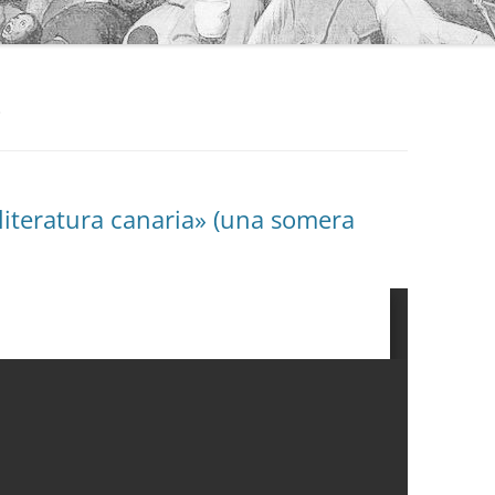
O
literatura canaria» (una somera