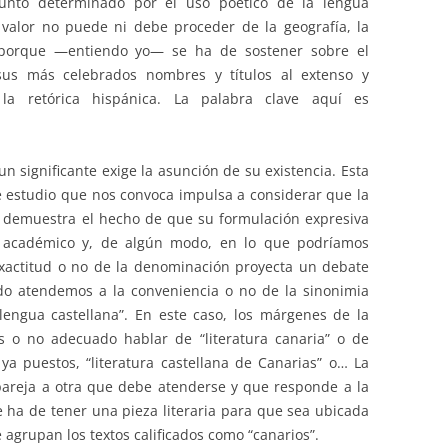
unto determinado por el uso poético de la lengua
valor no puede ni debe proceder de la geografía, la
es porque —entiendo yo— se ha de sostener sobre el
sus más celebrados nombres y títulos al extenso y
la retórica hispánica. La palabra clave aquí es
 un significante exige la asunción de su existencia. Esta
de estudio que nos convoca impulsa a considerar que la
Lo demuestra el hecho de que su formulación expresiva
o académico y, de algún modo, en lo que podríamos
exactitud o no de la denominación proyecta un debate
do atendemos a la conveniencia o no de la sinonimia
lengua castellana”. En este caso, los márgenes de la
es o no adecuado hablar de “literatura canaria” o de
 ya puestos, “literatura castellana de Canarias” o… La
pareja a otra que debe atenderse y que responde a la
e ha de tener una pieza literaria para que sea ubicada
 agrupan los textos calificados como “canarios”.