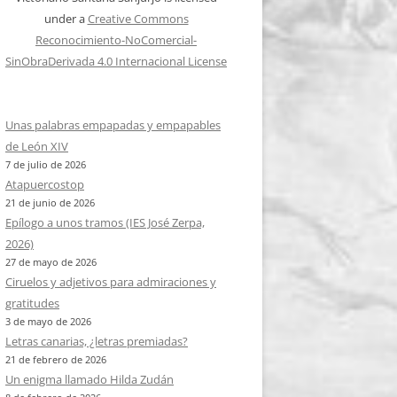
under a
Creative Commons
Reconocimiento-NoComercial-
SinObraDerivada 4.0 Internacional License
Unas palabras empapadas y empapables
de León XIV
7 de julio de 2026
Atapuercostop
21 de junio de 2026
Epílogo a unos tramos (IES José Zerpa,
2026)
27 de mayo de 2026
Ciruelos y adjetivos para admiraciones y
gratitudes
3 de mayo de 2026
Letras canarias, ¿letras premiadas?
21 de febrero de 2026
Un enigma llamado Hilda Zudán