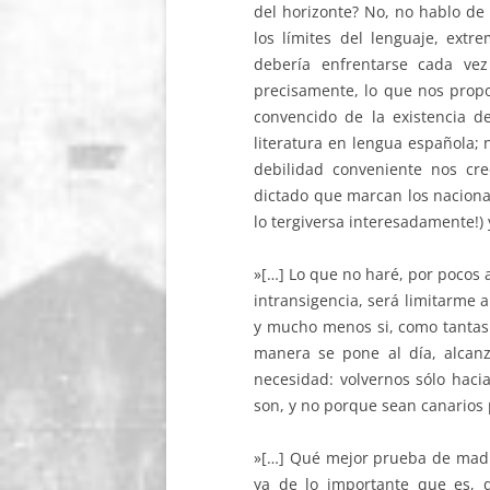
del horizonte? No, no hablo de
los límites del lenguaje, ext
debería enfrentarse cada vez
precisamente, lo que nos proporc
convencido de la existencia de
literatura en lengua española;
debilidad conveniente nos cr
dictado que marcan los nacional
lo tergiversa interesadamente!) 
»[…] Lo que no haré, por poco
intransigencia, será limitarme 
y mucho menos si, como tantas
manera se pone al día, alcan
necesidad: volvernos sólo haci
son, y no porque sean canarios
»[…] Qué mejor prueba de madur
ya de lo importante que es, 