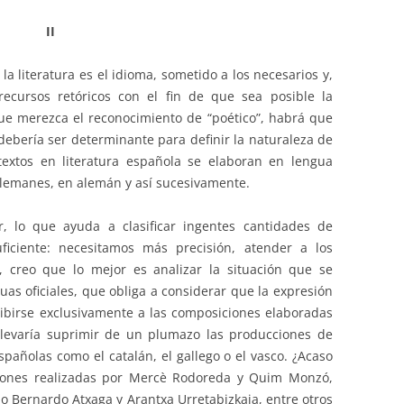
II
a literatura es el idioma, sometido a los necesarios y,
recursos retóricos con el fin de que sea posible la
ue merezca el reconocimiento de “poético”, habrá que
y debería ser determinante para definir la naturaleza de
 textos en literatura española se elaboran en lengua
s alemanes, en alemán y así sucesivamente.
r, lo que ayuda a clasificar ingentes cantidades de
uficiente: necesitamos más precisión, atender a los
o, creo que lo mejor es analizar la situación que se
as oficiales, que obliga a considerar que la expresión
cribirse exclusivamente a las composiciones elaboradas
llevaría suprimir de un plumazo las producciones de
pañolas como el catalán, el gallego o el vasco. ¿Acaso
ciones realizadas por Mercè Rodoreda y Quim Monzó,
 o Bernardo Atxaga y Arantxa Urretabizkaia, entre otros