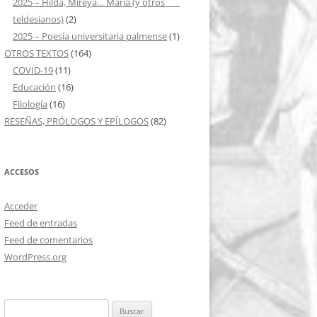
2025 – Hilda, Mireya… María (y otros ___
teldesianos)
(2)
2025 – Poesía universitaria palmense
(1)
OTROS TEXTOS
(164)
COVID-19
(11)
Educación
(16)
Filología
(16)
RESEÑAS, PRÓLOGOS Y EPÍLOGOS
(82)
ACCESOS
Acceder
Feed de entradas
Feed de comentarios
WordPress.org
Buscar: