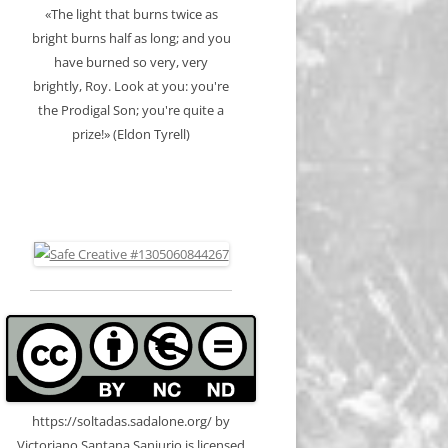
«The light that burns twice as
bright burns half as long; and you
have burned so very, very
brightly, Roy. Look at you: you're
the Prodigal Son; you're quite a
prize!» (Eldon Tyrell)
https://soltadas.sadalone.org/
by
Victoriano Santana Sanjurjo
is licensed