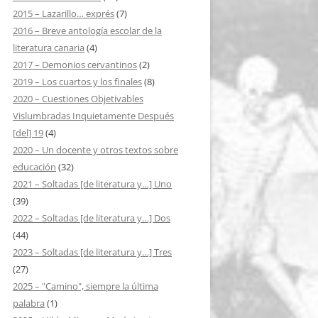
2015 – Lazarillo… exprés
(7)
2016 – Breve antología escolar de la
literatura canaria
(4)
2017 – Demonios cervantinos
(2)
2019 – Los cuartos y los finales
(8)
2020 – Cuestiones Objetivables
Vislumbradas Inquietamente Después
[del] 19
(4)
2020 – Un docente y otros textos sobre
educación
(32)
2021 – Soltadas [de literatura y…] Uno
(39)
2022 – Soltadas [de literatura y…] Dos
(44)
2023 – Soltadas [de literatura y…] Tres
(27)
2025 – "Camino", siempre la última
palabra
(1)