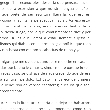
 geografías reconocibles; desearía que pensáramos en
remos de la expresión a que nuestra lengua española
 que pretende ser escritura literaria; que eso es,
iona (y facilita) la perspectiva insular. Por eso estoy
 una literatura canaria, esa diferencia dentro de la
 no, desde luego, por lo que comúnmente se dice y por
eemos. ¿O es que vamos a estar siempre sujetos al
ismos (¡al diablo con la terminología política que todo
y nos basta con ese poco: cabecitas de ratón y ya…?
s amigos que me queden, aunque se me eche en cara mi
a dar por bueno lo canario, simplemente porque lo sea;
 veces pasa, se disfraza de nada creyendo que de esa
za su lugar perdido. […] Esto me parece de primera
a quienes son de verdad escritores; pues los que son,
 precisamente.
ez para la literatura canaria que dejar de hablarnos
de lo moderna que parece, y proponerse como reto