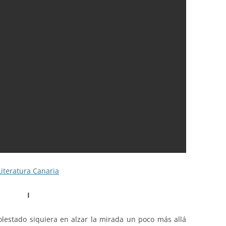
iteratura Canaria
I
lestado siquiera en alzar la mirada un poco más allá