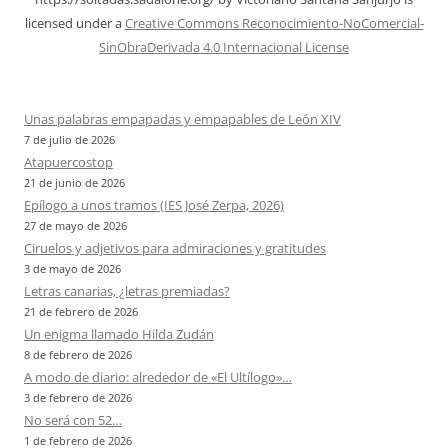
licensed under a
Creative Commons Reconocimiento-NoComercial-
SinObraDerivada 4.0 Internacional License
Unas palabras empapadas y empapables de León XIV
7 de julio de 2026
Atapuercostop
21 de junio de 2026
Epílogo a unos tramos (IES José Zerpa, 2026)
27 de mayo de 2026
Ciruelos y adjetivos para admiraciones y gratitudes
3 de mayo de 2026
Letras canarias, ¿letras premiadas?
21 de febrero de 2026
Un enigma llamado Hilda Zudán
8 de febrero de 2026
A modo de diario: alrededor de «El Ultílogo»…
3 de febrero de 2026
No será con 52…
1 de febrero de 2026