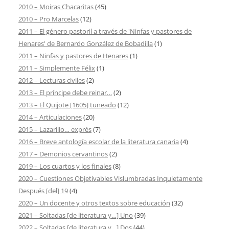
2010 – Moiras Chacaritas
(45)
2010 – Pro Marcelas
(12)
2011 – El género pastoril a través de 'Ninfas y pastores de
Henares' de Bernardo González de Bobadilla
(1)
2011 – Ninfas y pastores de Henares
(1)
2011 – Simplemente Félix
(1)
2012 – Lecturas civiles
(2)
2013 – El príncipe debe reinar…
(2)
2013 – El Quijote [1605] tuneado
(12)
2014 – Articulaciones
(20)
2015 – Lazarillo… exprés
(7)
2016 – Breve antología escolar de la literatura canaria
(4)
2017 – Demonios cervantinos
(2)
2019 – Los cuartos y los finales
(8)
2020 – Cuestiones Objetivables Vislumbradas Inquietamente
Después [del] 19
(4)
2020 – Un docente y otros textos sobre educación
(32)
2021 – Soltadas [de literatura y…] Uno
(39)
2022 – Soltadas [de literatura y…] Dos
(44)