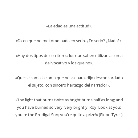
«La edad es una actitud».
«Dicen que no me tomo nada en serio. ¿En serio? ¿Nada?».
«Hay dos tipos de escritores: los que saben utilizar la coma
del vocativo y los que no».
«Que se coma la coma que nos separa, dijo desconcordado
el sujeto, con sincero hartazgo del narrador».
«The light that burns twice as bright burns half as long; and
you have burned so very, very brightly, Roy. Look at you:
you're the Prodigal Son; you're quite a prize!» (Eldon Tyrell)