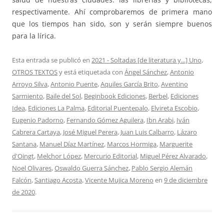
respectivamente. Ahí comprobaremos de primera mano
que los tiempos han sido, son y serán siempre buenos
para la lírica.
Esta entrada se publicó en
2021 - Soltadas [de literatura y...] Uno
,
OTROS TEXTOS
y está etiquetada con
Ángel Sánchez
,
Antonio
Arroyo Silva
,
Antonio Puente
,
Aquiles García Brito
,
Aventino
Sarmiento
,
Baile del Sol
,
Beginbook Ediciones
,
Berbel
,
Ediciones
Idea
,
Ediciones La Palma
,
Editorial Puentepalo
,
Elvireta Escobio
,
Eugenio Padorno
,
Fernando Gómez Aguilera
,
Ibn Arabi
,
Iván
Cabrera Cartaya
,
José Miguel Perera
,
Juan Luis Calbarro
,
Lázaro
Santana
,
Manuel Díaz Martínez
,
Marcos Hormiga
,
Marguerite
d'Oingt
,
Melchor López
,
Mercurio Editorial
,
Miguel Pérez Alvarado
,
Noel Olivares
,
Oswaldo Guerra Sánchez
,
Pablo Sergio Alemán
Falcón
,
Santiago Acosta
,
Vicente Mujica Moreno
en
9 de diciembre
de 2020
.