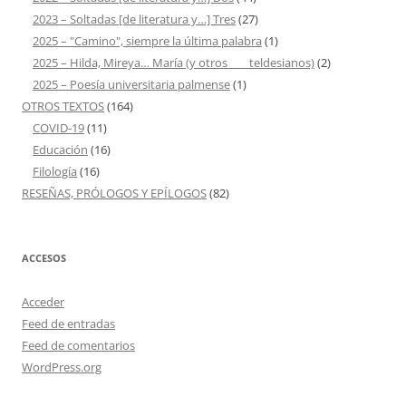
2023 – Soltadas [de literatura y…] Tres
(27)
2025 – "Camino", siempre la última palabra
(1)
2025 – Hilda, Mireya… María (y otros ___ teldesianos)
(2)
2025 – Poesía universitaria palmense
(1)
OTROS TEXTOS
(164)
COVID-19
(11)
Educación
(16)
Filología
(16)
RESEÑAS, PRÓLOGOS Y EPÍLOGOS
(82)
ACCESOS
Acceder
Feed de entradas
Feed de comentarios
WordPress.org