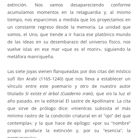
extinción. Nos vamos desapareciendo conforme
acumulamos momentos en la retaguardia y, al mismo
tiempo, nos esparcimos a medida que los proyectamos en
un constante regreso desde la memoria. La unidad que
somos, el Uno, que tiende a ir hacia ese platónico mundo
de las ideas en su desembarazo del universo físico, nos
vuelve islas en ese mar «que es el morir», siguiendo la
metáfora manriqueña.
Las siete joyas vienen flanqueadas por dos citas del místico
sufí Ibn Arabi (1165-1240) que nos lleva a establecer un
vínculo entre este poemario y otro de nuestro autor
titulado
Si existe
el árbol (Cuaderno iraní)
, que vio la luz el
año pasado, en la editorial El sastre de Apollinaire. La cita
que sirve de prólogo dice: «mientras subsista el más
mínimo rastro de la condición criatural en el “ojo” del que
contempla»; y la que hace de epílogo: «por su “nombre”
propio produce la extinción y, por su “esencia”, la
permanencia».