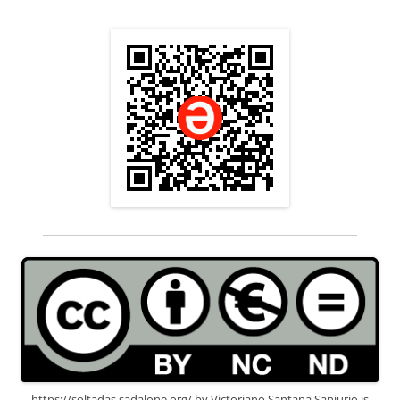
https://soltadas.sadalone.org/
by
Victoriano Santana Sanjurjo
is