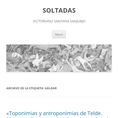
Saltar
al
SOLTADAS
contenido
VICTORIANO SANTANA SANJURJO
Menú
ARCHIVO DE LA ETIQUETA:
GÁLDAR
«Toponimias y antroponimias de Telde.