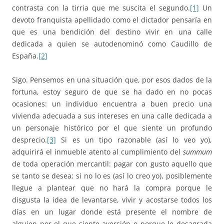
contrasta con la tirria que me suscita el segundo.
[1]
Un
devoto franquista apellidado como el dictador pensaría en
que es una bendición del destino vivir en una calle
dedicada a quien se autodenominó como Caudillo de
España.
[2]
Sigo. Pensemos en una situación que, por esos dados de la
fortuna, estoy seguro de que se ha dado en no pocas
ocasiones: un individuo encuentra a buen precio una
vivienda adecuada a sus intereses en una calle dedicada a
un personaje histórico por el que siente un profundo
desprecio.
[3]
Si es un tipo razonable (así lo veo yo),
adquirirá el inmueble atento al cumplimiento del
summum
de toda operación mercantil: pagar con gusto aquello que
se tanto se desea; si no lo es (así lo creo yo), posiblemente
llegue a plantear que no hará la compra porque le
disgusta la idea de levantarse, vivir y acostarse todos los
días en un lugar donde está presente el nombre de
alguien por el que siente aversión o porque le desagrada