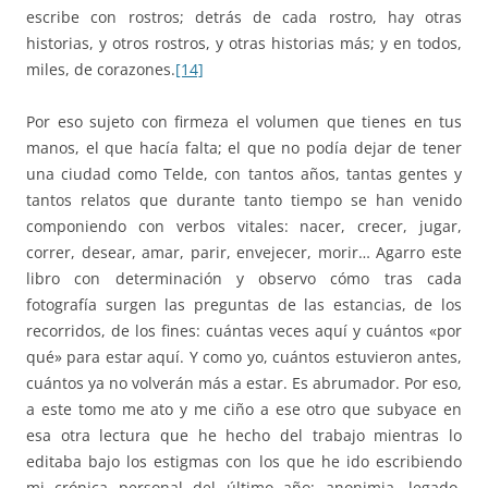
escribe con rostros; detrás de cada rostro, hay otras
historias, y otros rostros, y otras historias más; y en todos,
miles, de corazones.
[14]
Por eso sujeto con firmeza el volumen que tienes en tus
manos, el que hacía falta; el que no podía dejar de tener
una ciudad como Telde, con tantos años, tantas gentes y
tantos relatos que durante tanto tiempo se han venido
componiendo con verbos vitales: nacer, crecer, jugar,
correr, desear, amar, parir, envejecer, morir… Agarro este
libro con determinación y observo cómo tras cada
fotografía surgen las preguntas de las estancias, de los
recorridos, de los fines: cuántas veces aquí y cuántos «por
qué» para estar aquí. Y como yo, cuántos estuvieron antes,
cuántos ya no volverán más a estar. Es abrumador. Por eso,
a este tomo me ato y me ciño a ese otro que subyace en
esa otra lectura que he hecho del trabajo mientras lo
editaba bajo los estigmas con los que he ido escribiendo
mi crónica personal del último año: anonimia, legado,