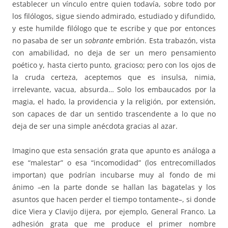
establecer un vínculo entre quien todavía, sobre todo por
los filólogos, sigue siendo admirado, estudiado y difundido,
y este humilde filólogo que te escribe y que por entonces
no pasaba de ser un
sobrante
embrión. Esta trabazón, vista
con amabilidad, no deja de ser un mero pensamiento
poético y, hasta cierto punto, gracioso; pero con los ojos de
la cruda certeza, aceptemos que es insulsa, nimia,
irrelevante, vacua, absurda… Solo los embaucados por la
magia, el hado, la providencia y la religión, por extensión,
son capaces de dar un sentido trascendente a lo que no
deja de ser una simple anécdota gracias al azar.
Imagino que esta sensación grata que apunto es análoga a
ese “malestar” o esa “incomodidad” (los entrecomillados
importan) que podrían incubarse muy al fondo de mi
ánimo –en la parte donde se hallan las bagatelas y los
asuntos que hacen perder el tiempo tontamente–, si donde
dice Viera y Clavijo dijera, por ejemplo, General Franco. La
adhesión grata que me produce el primer nombre