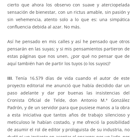
cierto que ahora los observo con suave y aterciopelada
sensación de bienestar, con un rictus amable, sin pasión y
sin vehemencia, atento solo a lo que es: una simpática
confluencia debida al azar. No más.
Así he pensado en mis calles y así he pensado que otros
pensarán en las suyas; y si mis pensamientos partieron de
estas páginas que nos unen, ¿por qué no pensar que de
aquí también han de partir los tuyos (o los suyos)?
III
. Tenía 16.579 días de vida cuando el autor de este
proyecto editorial me anunció que había decidido dar un
paso adelante y dar por buenas las insistencias del
Cronista Oficial de Telde, don Antonio M.ª González
Padrón, y de un servidor para que pusiese manos a la obra
a esta iniciativa que tantos años de trabajo silencioso y
meticuloso le habían costado, y me ofreció la posibilidad
de asumir el rol de editor y prologuista de su industria, no
dudé ni un instante en aceptar el encargo: por un lado, por