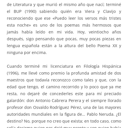
de Literatura y que murió el mismo año que nací; terminé
el BUP (1990) sabiendo quién era Viera y Clavijo y
reconociendo que ese «Puedo leer los versos más tristes
esta noche» es uno de los poemas más hermosos que
jamás había leído en mi vida. Hoy, veintiocho años
después, sigo pensando que pocas, muy pocas piezas en
lengua española están a la altura del bello Poema XX y
ninguna por encima.
Cuando terminé mi licenciatura en Filología Hispánica
(1996), me llevé como premio la profunda amistad de dos
maestros que todavía reconozco como tales y que, con la
edad que tengo, el camino recorrido y lo poco que ya me
resta, no dejaré de concederles este para mí preciado
galardón: don Antonio Cabrera Perera y el siempre llorado
profesor don Osvaldo Rodríguez Pérez, una de las mayores
autoridades mundiales en la figura de… Pablo Neruda. ¿El
destino? No, porque no creo que exista; en todo caso, como
solía decirme quien nos dejó muy pronto y con quien había