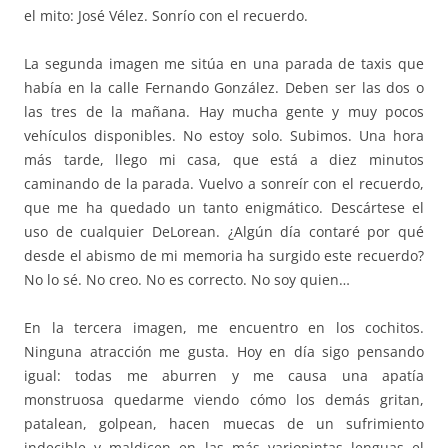
el mito: José Vélez. Sonrío con el recuerdo.
La segunda imagen me sitúa en una parada de taxis que
había en la calle Fernando González. Deben ser las dos o
las tres de la mañana. Hay mucha gente y muy pocos
vehículos disponibles. No estoy solo. Subimos. Una hora
más tarde, llego mi casa, que está a diez minutos
caminando de la parada. Vuelvo a sonreír con el recuerdo,
que me ha quedado un tanto enigmático. Descártese el
uso de cualquier DeLorean. ¿Algún día contaré por qué
desde el abismo de mi memoria ha surgido este recuerdo?
No lo sé. No creo. No es correcto. No soy quien…
En la tercera imagen, me encuentro en los cochitos.
Ninguna atracción me gusta. Hoy en día sigo pensando
igual: todas me aburren y me causa una apatía
monstruosa quedarme viendo cómo los demás gritan,
patalean, golpean, hacen muecas de un sufrimiento
indecible y maldicen en las más variopintas lenguas el