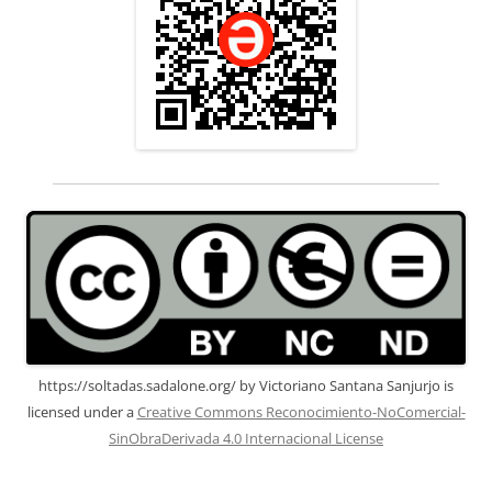
https://soltadas.sadalone.org/
by
Victoriano Santana Sanjurjo
is
licensed under a
Creative Commons Reconocimiento-NoComercial-
SinObraDerivada 4.0 Internacional License