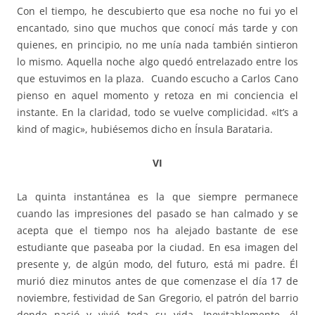
Con el tiempo, he descubierto que esa noche no fui yo el
encantado, sino que muchos que conocí más tarde y con
quienes, en principio, no me unía nada también sintieron
lo mismo. Aquella noche algo quedó entrelazado entre los
que estuvimos en la plaza. Cuando escucho a Carlos Cano
pienso en aquel momento y retoza en mi conciencia el
instante. En la claridad, todo se vuelve complicidad. «It’s a
kind of magic», hubiésemos dicho en Ínsula Barataria.
VI
La quinta instantánea es la que siempre permanece
cuando las impresiones del pasado se han calmado y se
acepta que el tiempo nos ha alejado bastante de ese
estudiante que paseaba por la ciudad. En esa imagen del
presente y, de algún modo, del futuro, está mi padre. Él
murió diez minutos antes de que comenzase el día 17 de
noviembre, festividad de San Gregorio, el patrón del barrio
donde nació y vivió toda su vida. Inevitablemente, él