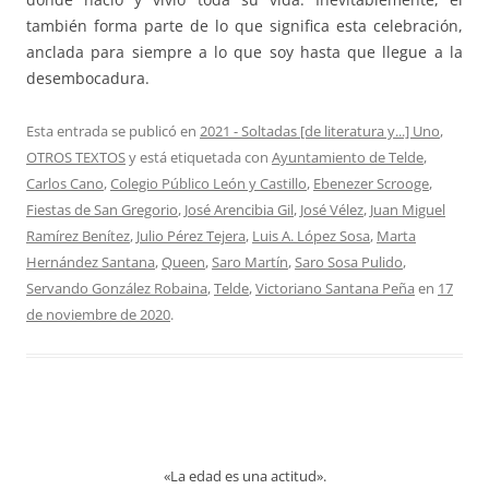
también forma parte de lo que significa esta celebración,
anclada para siempre a lo que soy hasta que llegue a la
desembocadura.
Esta entrada se publicó en
2021 - Soltadas [de literatura y...] Uno
,
OTROS TEXTOS
y está etiquetada con
Ayuntamiento de Telde
,
Carlos Cano
,
Colegio Público León y Castillo
,
Ebenezer Scrooge
,
Fiestas de San Gregorio
,
José Arencibia Gil
,
José Vélez
,
Juan Miguel
Ramírez Benítez
,
Julio Pérez Tejera
,
Luis A. López Sosa
,
Marta
Hernández Santana
,
Queen
,
Saro Martín
,
Saro Sosa Pulido
,
Servando González Robaina
,
Telde
,
Victoriano Santana Peña
en
17
de noviembre de 2020
.
«La edad es una actitud».