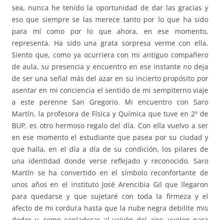
sea, nunca he tenido la oportunidad de dar las gracias y
eso que siempre se las merece tanto por lo que ha sido
para mí como por lo que ahora, en ese momento,
representa. Ha sido una grata sorpresa verme con ella.
Siento que, como ya ocurriera con mi antiguo compañero
de aula, su presencia y encuentro en ese instante no deja
de ser una señal más del azar en su incierto propósito por
asentar en mi conciencia el sentido de mi sempiterno viaje
a este perenne San Gregorio. Mi encuentro con Saro
Martín, la profesora de Física y Química que tuve en 2º de
BUP, es otro hermoso regalo del día. Con ella vuelvo a ser
en ese momento el estudiante que pasea por su ciudad y
que halla, en el día a día de su condición, los pilares de
una identidad donde verse reflejado y reconocido. Saro
Martín se ha convertido en el símbolo reconfortante de
unos años en el instituto José Arencibia Gil que llegaron
para quedarse y que sujetaré con toda la firmeza y el
afecto de mi cordura hasta que la nube negra debilite mis
dedos y, como sopladeras al vaivén del aire, vuelen para