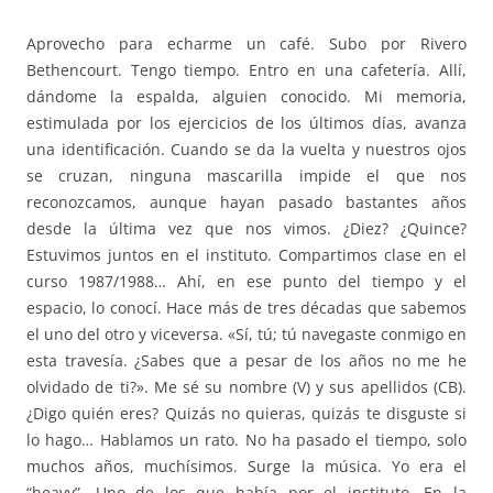
Aprovecho para echarme un café. Subo por Rivero
Bethencourt. Tengo tiempo. Entro en una cafetería. Allí,
dándome la espalda, alguien conocido. Mi memoria,
estimulada por los ejercicios de los últimos días, avanza
una identificación. Cuando se da la vuelta y nuestros ojos
se cruzan, ninguna mascarilla impide el que nos
reconozcamos, aunque hayan pasado bastantes años
desde la última vez que nos vimos. ¿Diez? ¿Quince?
Estuvimos juntos en el instituto. Compartimos clase en el
curso 1987/1988… Ahí, en ese punto del tiempo y el
espacio, lo conocí. Hace más de tres décadas que sabemos
el uno del otro y viceversa. «Sí, tú; tú navegaste conmigo en
esta travesía. ¿Sabes que a pesar de los años no me he
olvidado de ti?». Me sé su nombre (V) y sus apellidos (CB).
¿Digo quién eres? Quizás no quieras, quizás te disguste si
lo hago… Hablamos un rato. No ha pasado el tiempo, solo
muchos años, muchísimos. Surge la música. Yo era el
“heavy”. Uno de los que había por el instituto. En la