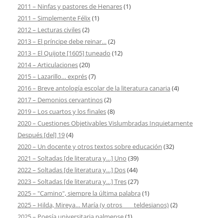
2011 – Ninfas y pastores de Henares
(1)
2011 – Simplemente Félix
(1)
2012 – Lecturas civiles
(2)
2013 – El príncipe debe reinar…
(2)
2013 – El Quijote [1605] tuneado
(12)
2014 – Articulaciones
(20)
2015 – Lazarillo… exprés
(7)
2016 – Breve antología escolar de la literatura canaria
(4)
2017 – Demonios cervantinos
(2)
2019 – Los cuartos y los finales
(8)
2020 – Cuestiones Objetivables Vislumbradas Inquietamente
Después [del] 19
(4)
2020 – Un docente y otros textos sobre educación
(32)
2021 – Soltadas [de literatura y…] Uno
(39)
2022 – Soltadas [de literatura y…] Dos
(44)
2023 – Soltadas [de literatura y…] Tres
(27)
2025 – "Camino", siempre la última palabra
(1)
2025 – Hilda, Mireya… María (y otros ___ teldesianos)
(2)
2025 – Poesía universitaria palmense
(1)