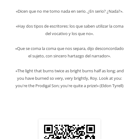
«Dicen que no me tomo nada en serio. ¿En serio? ¿Nada?».
«Hay dos tipos de escritores: los que saben utilizar la coma
del vocativo y los que no».
«Que se coma la coma que nos separa, dijo desconcordado
el sujeto, con sincero hartazgo del narrador».
«The light that burns twice as bright burns half as long; and
you have burned so very, very brightly, Roy. Look at you:
you're the Prodigal Son; you're quite a prize!» (Eldon Tyrell)