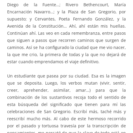
Diego de la Fuente…; Rivero Bethencourt, María
Encarnación Navarro…; y la Plaza de San Gregorio, por
supuesto; y Cervantes, Poeta Fernando González, y la
Avenida de la Constitución… Ahí, ahí están mis huellas.
Continúan ahí. Las veo en cada remembranza, entre pasos
que siguen a pasos que recorren caminos que surgen de
caminos. Así se ha configurado la ciudad que me vio nacer,
la que me crio, la primera de todas y la que no dejará de
estar cuando emprendamos el viaje definitivo.
Un estudiante que pasea por su ciudad. Esa es la imagen
que se deposita. Luego, los verbos mutan (vivir, sentir,
creer, aprehender, asimilar, amar…) para que la
combinación de los sustantivos recoja todo el sentido de
esta búsqueda del significado que tienen para mí las
celebraciones de San Gregorio. Escribí más, taché más y
reescribí mucho más. Al cabo de este hermoso recorrido
por el pasado y tortuosa travesía por la transcripción de
pensamientos, me percaté de que la clave de todo está en