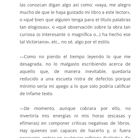
las conozcan digan algo así como: «vaya, me alegro
mucho de que le haya gustado mi libro a este lector»,
o «qué bien que alguien tenga para el título palabras
tan elogiosas», o «qué observación sobre la obra tan
curiosa (o interesante o magnífica o…) ha hecho ese
tal Victoriano», etc., no sé, algo por el estilo.
—Como no pierdo el tiempo leyendo lo que me
desagrada, no lo malgasto escribiendo acerca de
aquello que, de manera inevitable, quedaría
reducido a una escueta ristra de defectos porque
mínimo sería mi apego a lo que solo podría calificar
de infame texto.
—De momento, aunque cobrara por ello, no
invertiría mis energías ni mis horas (escasas y
efímeras) en componer críticas negativas de libros.
Hay quienes son capaces de hacerlo y, si fuera
necesario, entrar en cualquier refriega dialéctica. En