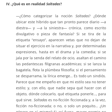
IV. ¿Qué es en realidad
Soltadas
?
—¿Cómo categorizar la noción
Soltadas
? ¿Dónde
ubicar este híbrido que tan pronto parece diario —a
diestra— y —a la siniestra— crónica, como escrito
divulgativo o pieza de fantasía? Si se tira de la
etiqueta “ensayo”, aparecen vetas que no dejan de
situar el ejercicio en la narrativa y, por determinadas
expresiones, hasta en el drama y la comedia; si se
jala por la senda del relato de ocio, asaltan el camino
las pedantescas filigranas académicas; si se lanza la
bagatela, flota la plúmbea filosofía; si el pensamiento
se desparrama, la lírica emerge… Es todo un sindiós.
Parece que me empeño en que mi estilo sea no tener
estilo; y, con ello, que nadie sepa qué hacer con el
objeto, dónde colocarlo, qué etiqueta ponerle…, para
qué sirve.
Soltadas
es no-ficción ficcionada y, a la vez,
ficción no-ficcionada; o no, o solo un poquito… ¿Un
género en sí mismo? Si así fuera, mayor premio no