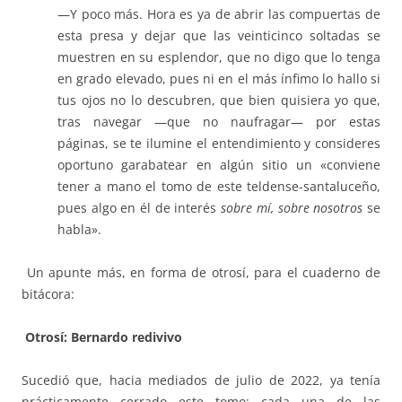
—Y poco más. Hora es ya de abrir las compuertas de
esta presa y dejar que las veinticinco soltadas se
muestren en su esplendor, que no digo que lo tenga
en grado elevado, pues ni en el más ínfimo lo hallo si
tus ojos no lo descubren, que bien quisiera yo que,
tras navegar —que no naufragar— por estas
páginas, se te ilumine el entendimiento y consideres
oportuno garabatear en algún sitio un «conviene
tener a mano el tomo de este teldense-santaluceño,
pues algo en él de interés
sobre mí, sobre nosotros
se
habla».
Un apunte más, en forma de otrosí, para el cuaderno de
bitácora:
Otrosí: Bernardo redivivo
Sucedió que, hacia mediados de julio de 2022, ya tenía
prácticamente cerrado este tomo: cada una de las