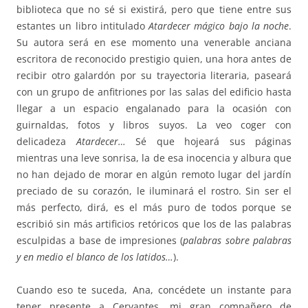
biblioteca que no sé si existirá, pero que tiene entre sus
estantes un libro intitulado
Atardecer mágico bajo la noche
.
Su autora será en ese momento una venerable anciana
escritora de reconocido prestigio quien, una hora antes de
recibir otro galardón por su trayectoria literaria, paseará
con un grupo de anfitriones por las salas del edificio hasta
llegar a un espacio engalanado para la ocasión con
guirnaldas, fotos y libros suyos. La veo coger con
delicadeza
Atardecer…
Sé que hojeará sus páginas
mientras una leve sonrisa, la de esa inocencia y albura que
no han dejado de morar en algún remoto lugar del jardín
preciado de su corazón, le iluminará el rostro. Sin ser el
más perfecto, dirá, es el más puro de todos porque se
escribió sin más artificios retóricos que los de las palabras
esculpidas a base de impresiones (
palabras sobre palabras
y en medio el blanco de los latidos…
).
Cuando eso te suceda, Ana, concédete un instante para
tener presente a Cervantes, mi gran compañero de