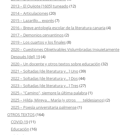
2013 – El Quijote [1605] tuneado
(12)
2014 – Articulaciones
(20)
2015 – Lazarillo… exprés
(7)
2016 – Breve antología escolar de la literatura canaria
(4)
2017 – Demonios cervantinos
(2)
2019 – Los cuartos y los finales
(8)
2020 – Cuestiones Objetivables Vislumbradas Inquietamente
Después [del] 19
(4)
2020 – Un docente y otros textos sobre educación
(32)
2021 – Soltadas [de literatura y…] Uno
(39)
2022 – Soltadas [de literatura y…] Dos
(44)
2023 – Soltadas [de literatura y…] Tres
(27)
2025 – "Camino", siempre la última palabra
(1)
2025 – Hilda, Mireya… María (y otros ___ teldesianos)
(2)
2025 – Poesía universitaria palmense
(1)
OTROS TEXTOS
(164)
COVID-19
(11)
Educación
(16)