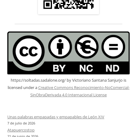
https://soltadas.sadalone.org/
by
Victoriano Santana Sanjurjo
is
licensed under a
Creative Commons Reconocimiento-NoComercial-
SinObraDerivada 4.0 Internacional License
Unas palabras empapadas y empapables de León XIV
7 de julio de 2026
Atapuercostop
21 de junio de 2026