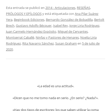
Esta entrada se publicó en
2014 - Articulaciones
,
RESEÑAS,
PRÓLOGOS Y EPÍLOGOS
y está etiquetada con
Ana Pilar Suárez
Yera
,
Beginbook Ediciones
,
Bernardo González de Bobadilla
,
Bertolt
Brech
,
Gustavo Adolfo Bécquer
,
Isabel Rey
,
Jorge Liria Rodríguez
,
Juan Carmelo Hernández Expósito
,
Miguel de Cervantes
,
Montserrat Caballé
,
Ninfas y Pastores de Henares
,
Noelia Liria
Rodríguez
,
Rita Navarro Sánchez
,
Susan Graham
en
5 de julio de
2020
.
«La edad es una actitud».
«Dicen que no me tomo nada en serio. ¿En serio? ¿Nada?».
«Hay dos tipos de escritores: los que saben utilizar la coma