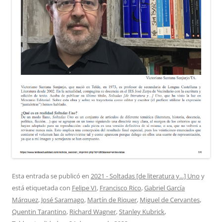
Esta entrada se publicó en
2021 - Soltadas [de literatura y...] Uno
y
está etiquetada con
Felipe VI
,
Francisco Rico
,
Gabriel García
Márquez
,
José Saramago
,
Martín de Riquer
,
Miguel de Cervantes
,
Quentin Tarantino
,
Richard Wagner
,
Stanley Kubrick
,