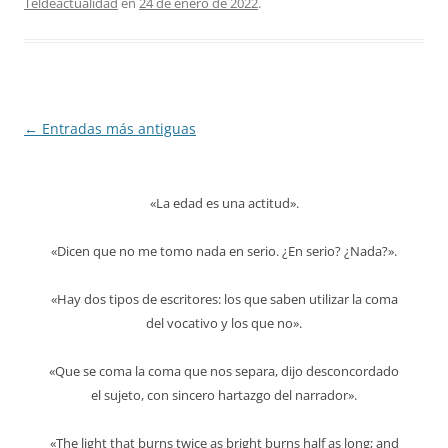
Teldeactualidad
en
24 de enero de 2022
.
Navegación
←
Entradas más antiguas
de
entradas
«La edad es una actitud».
«Dicen que no me tomo nada en serio. ¿En serio? ¿Nada?».
«Hay dos tipos de escritores: los que saben utilizar la coma
del vocativo y los que no».
«Que se coma la coma que nos separa, dijo desconcordado
el sujeto, con sincero hartazgo del narrador».
«The light that burns twice as bright burns half as long; and