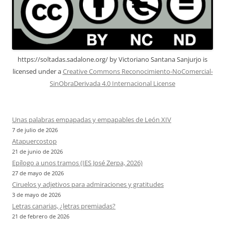
https://soltadas.sadalone.org/
by
Victoriano Santana Sanjurjo
is
licensed under a
Creative Commons Reconocimiento-NoComercial-
SinObraDerivada 4.0 Internacional License
Unas palabras empapadas y empapables de León XIV
7 de julio de 2026
Atapuercostop
21 de junio de 2026
Epílogo a unos tramos (IES José Zerpa, 2026)
27 de mayo de 2026
Ciruelos y adjetivos para admiraciones y gratitudes
3 de mayo de 2026
Letras canarias, ¿letras premiadas?
21 de febrero de 2026