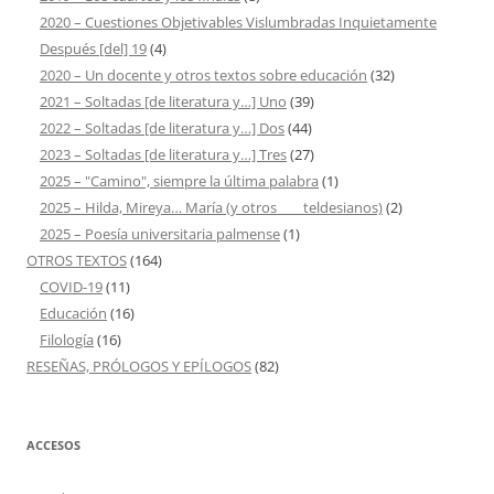
2020 – Cuestiones Objetivables Vislumbradas Inquietamente
Después [del] 19
(4)
2020 – Un docente y otros textos sobre educación
(32)
2021 – Soltadas [de literatura y…] Uno
(39)
2022 – Soltadas [de literatura y…] Dos
(44)
2023 – Soltadas [de literatura y…] Tres
(27)
2025 – "Camino", siempre la última palabra
(1)
2025 – Hilda, Mireya… María (y otros ___ teldesianos)
(2)
2025 – Poesía universitaria palmense
(1)
OTROS TEXTOS
(164)
COVID-19
(11)
Educación
(16)
Filología
(16)
RESEÑAS, PRÓLOGOS Y EPÍLOGOS
(82)
ACCESOS