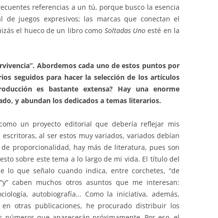
frecuentes referencias a un tú, porque busco la esencia
ual de juegos expresivos; las marcas que conectan el
Quizás el hueco de un libro como
Soltadas Uno
esté en la
pervivencia”. Abordemos cada uno de estos puntos por
rios seguidos para hacer la selección de los artículos
roducción es bastante extensa? Hay una enorme
do, y abundan los dedicados a temas literarios.
como un proyecto editorial que debería reflejar mis
escritoras, al ser estos muy variados, variados debían
n de proporcionalidad, hay más de literatura, pues son
to sobre este tema a lo largo de mi vida. El título del
de lo que señalo cuando indica, entre corchetes, “de
a “y” caben muchos otros asuntos que me interesan:
sociología, autobiografía… Como la iniciativa, además,
 en otras publicaciones, he procurado distribuir los
os números que aparecerán próximamente. Por eso, el