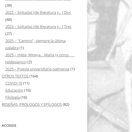
(39)
2022 – Soltadas [de literatura y…] Dos
(44)
2023 – Soltadas [de literatura y…] Tres
(27)
2025 – "Camino", siempre la última
palabra
(1)
2025 – Hilda, Mireya… María (y otros ___
teldesianos)
(2)
2025 – Poesía universitaria palmense
(1)
OTROS TEXTOS
(164)
COVID-19
(11)
Educación
(16)
Filología
(16)
RESEÑAS, PRÓLOGOS Y EPÍLOGOS
(82)
ACCESOS