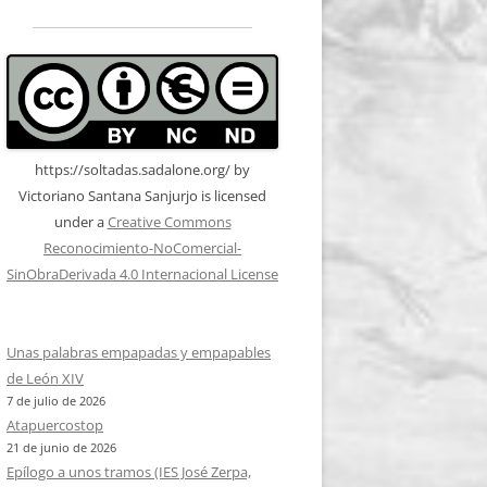
https://soltadas.sadalone.org/
by
Victoriano Santana Sanjurjo
is licensed
under a
Creative Commons
Reconocimiento-NoComercial-
SinObraDerivada 4.0 Internacional License
Unas palabras empapadas y empapables
de León XIV
7 de julio de 2026
Atapuercostop
21 de junio de 2026
Epílogo a unos tramos (IES José Zerpa,