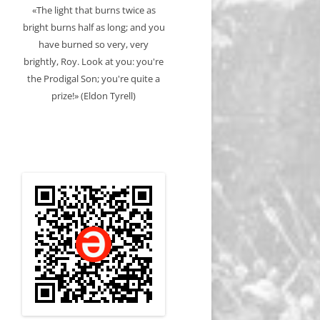
«The light that burns twice as
bright burns half as long; and you
have burned so very, very
brightly, Roy. Look at you: you're
the Prodigal Son; you're quite a
prize!» (Eldon Tyrell)