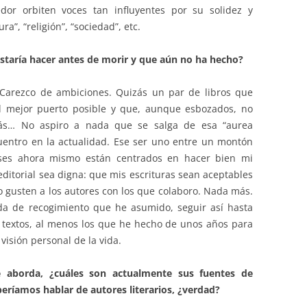
dor orbiten voces tan influyentes por su solidez y
ra”, “religión”, “sociedad”, etc.
gustaría hacer antes de morir y que aún no ha hecho?
Carezco de ambiciones. Quizás un par de libros que
l mejor puerto posible y que, aunque esbozados, no
zás… No aspiro a nada que se salga de esa “aurea
uentro en la actualidad. Ese ser uno entre un montón
ses ahora mismo están centrados en hacer bien mi
editorial sea digna: que mis escrituras sean aceptables
 gusten a los autores con los que colaboro. Nada más.
ida de recogimiento que he asumido, seguir así hasta
 textos, al menos los que he hecho de unos años para
visión personal de la vida.
 aborda, ¿cuáles son actualmente sus fuentes de
eríamos hablar de autores literarios, ¿verdad?