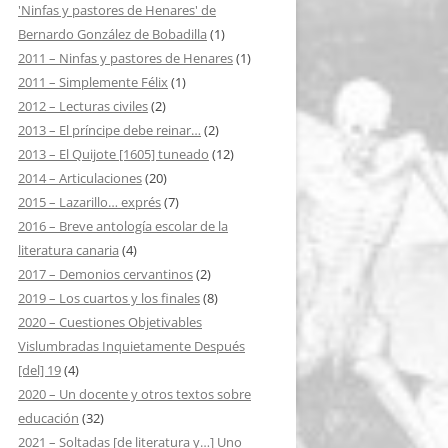
'Ninfas y pastores de Henares' de
Bernardo González de Bobadilla
(1)
2011 – Ninfas y pastores de Henares
(1)
2011 – Simplemente Félix
(1)
2012 – Lecturas civiles
(2)
2013 – El príncipe debe reinar…
(2)
2013 – El Quijote [1605] tuneado
(12)
2014 – Articulaciones
(20)
2015 – Lazarillo… exprés
(7)
2016 – Breve antología escolar de la
literatura canaria
(4)
2017 – Demonios cervantinos
(2)
2019 – Los cuartos y los finales
(8)
2020 – Cuestiones Objetivables
Vislumbradas Inquietamente Después
[del] 19
(4)
2020 – Un docente y otros textos sobre
educación
(32)
2021 – Soltadas [de literatura y…] Uno