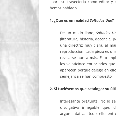
sobre su trayectoria como editor y esc
hemos hablado.
1. ¿Qué es en realidad
Soltadas Uno
?
De un modo llano,
Soltadas 
(literatura, historia, docencia,
una directriz muy clara, al m
reproducción: cada pieza es una 
revisarse nunca más. Esto impl
los veinticinco enunciados qu
aparecen porque delego en ello
semejanza se han compuesto.
2. Si tuviésemos que catalogar su últ
Interesante pregunta. No lo s
divulgativo innegable que, 
argumentativa; todo ello ent