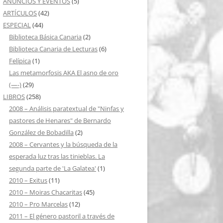
ANUNCIOS Y EVENTOS
(5)
ARTÍCULOS
(42)
ESPECIAL
(44)
Biblioteca Básica Canaria
(2)
Biblioteca Canaria de Lecturas
(6)
Felípica
(1)
Las metamorfosis AKA El asno de oro
(—-)
(29)
LIBROS
(258)
2008 – Análisis paratextual de "Ninfas y
pastores de Henares" de Bernardo
González de Bobadilla
(2)
2008 – Cervantes y la búsqueda de la
esperada luz tras las tinieblas. La
segunda parte de 'La Galatea'
(1)
2010 – Exitus
(11)
2010 – Moiras Chacaritas
(45)
2010 – Pro Marcelas
(12)
2011 – El género pastoril a través de