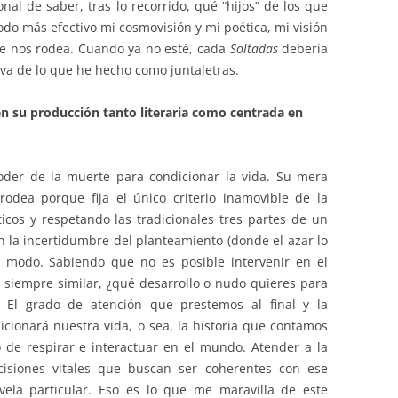
nal de saber, tras lo recorrido, qué “hijos” de los que
do más efectivo mi cosmovisión y mi poética, mi visión
e nos rodea. Cuando ya no esté, cada
Soltadas
debería
va de lo que he hecho como juntaletras.
n su producción tanto literaria como centrada en
der de la muerte para condicionar la vida. Su mera
odea porque fija el único criterio inamovible de la
ticos y respetando las tradicionales tres partes de un
n la incertidumbre del planteamiento (donde el azar lo
 modo. Sabiendo que no es posible intervenir en el
 siempre similar, ¿qué desarrollo o nudo quieres para
? El grado de atención que prestemos al final y la
cionará nuestra vida, o sea, la historia que contamos
 de respirar e interactuar en el mundo. Atender a la
siones vitales que buscan ser coherentes con ese
ela particular. Eso es lo que me maravilla de este