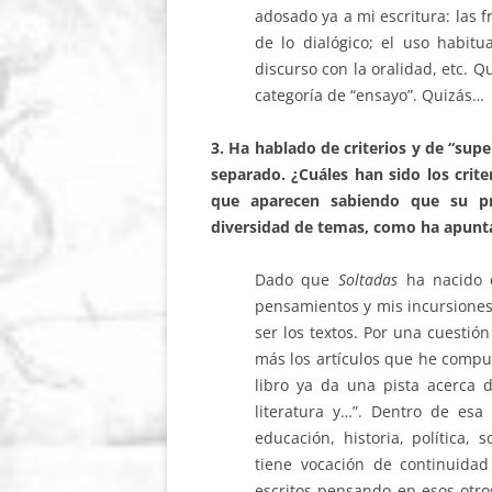
adosado ya a mi escritura: las 
de lo dialógico; el uso habit
discurso con la oralidad, etc. 
categoría de “ensayo”. Quizás…
3. Ha hablado de criterios y de “su
separado. ¿Cuáles han sido los crite
que aparecen sabiendo que su p
diversidad de temas, como ha apunta
Dado que
Soltadas
ha nacido 
pensamientos y mis incursiones 
ser los textos. Por una cuestió
más los artículos que he compues
libro ya da una pista acerca 
literatura y…”. Dentro de es
educación, historia, política, 
tiene vocación de continuidad
escritos pensando en esos otr