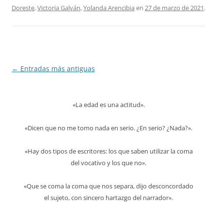
Doreste
,
Victoria Galván
,
Yolanda Arencibia
en
27 de marzo de 2021
.
Navegación
←
Entradas más antiguas
de
entradas
«La edad es una actitud».
«Dicen que no me tomo nada en serio. ¿En serio? ¿Nada?».
«Hay dos tipos de escritores: los que saben utilizar la coma
del vocativo y los que no».
«Que se coma la coma que nos separa, dijo desconcordado
el sujeto, con sincero hartazgo del narrador».