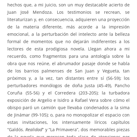
hechos que, a mi juicio, son un muy destacable acierto de
Juan José Mendoza. Los testimonios se recrean, se
literaturizan y, en consecuencia, adquieren una proyección
de la materia diferente, más acorde a la impresión
emocional, a la perturbación del intelecto ante la belleza
formal de momentos que no dejarán indiferentes a los
lectores de esta prodigiosa novela. Llegan ahora a mi
recuerdo, como fragmentos para una antología sobre la
obra que nos reúne, el abrumador pasaje donde se habla
de los barrios palmenses de San Juan y Vegueta, tan
próximos y, a la vez, tan distantes entre sí (56-59); los
perturbadores monólogos de doña Justa (45-49), Pancho
Coruña (55-56) y el Corredera (203-205); la turbadora
exposición de Argelio e Isidro a Rafael Vera sobre cómo el
obispo paró un camión que llevaba condenados a la sima
de Jinámar (99-105); o, para no monopolizar el espacio con
estas invitaciones, los intensamente líricos capítulos
“Galdós.
Realidad
” y “La Primavera”, dos memorables piezas
de la novela que merecen toda clase de atenciones por