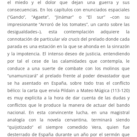
el miedo y el dolor que dejan una guerra y sus
consecuencias. En los capítulos con enunciados espaciales
(“Gando”, “Agaete”, “Jinámar” o “El sur” –con su
impresionante “Arroró de los tomates”, un canto sobre las
desigualdades–), esta contemplación adquiere la
connotación de particular
vía crucis
del prelado donde cada
parada es una estación en la que se ahonda en la sinrazón
y la impotencia. El intenso deseo de justicia, entendiendo
por tal el cese de las calamidades que contempla, le
conduce a una suerte de combate con los molinos que
“unamunizará” al prelado frente al poder devastador que
se ha asentado en España, sobre todo tras el conflicto
bélico: la carta que envía Pildain a Mateo Múgica (113-120)
es muy explícita a la hora de dar cuenta de las dudas y
conflictos que le produce la manera de actuar del bando
nacional. En esta convincente lucha, en una magistral
analogía con la novela cervantina, terminará siendo
“quijotizado” el siempre comedido Vera, quien fue
desterrado de España durante un año por el sermón que