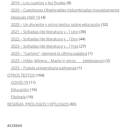
2019 – Los cuartos y los finales
(8)
2020 – Cuestiones Objetivables Vislumbradas Inquietamente
Después [del] 19
(4)
2020 – Un docente y otros textos sobre educación
(32)
2021 – Soltadas [de literatura y…] Uno
(39)
2022 – Soltadas [de literatura y…] Dos
(44)
2023 – Soltadas [de literatura y…] Tres
(27)
2025 – "Camino", siempre la última palabra
(1)
2025 – Hilda, Mireya… María (y otros ___ teldesianos)
(2)
2025 – Poesía universitaria palmense
(1)
OTROS TEXTOS
(164)
COVID-19
(11)
Educación
(16)
Filología
(16)
RESEÑAS, PRÓLOGOS Y EPÍLOGOS
(82)
ACCESOS