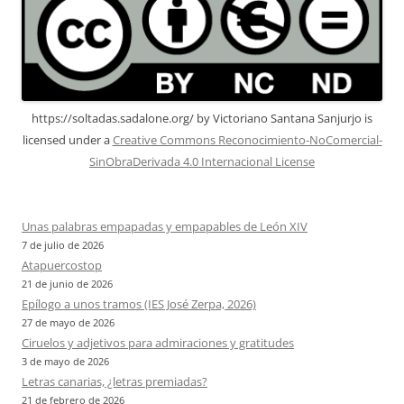
https://soltadas.sadalone.org/
by
Victoriano Santana Sanjurjo
is
licensed under a
Creative Commons Reconocimiento-NoComercial-
SinObraDerivada 4.0 Internacional License
Unas palabras empapadas y empapables de León XIV
7 de julio de 2026
Atapuercostop
21 de junio de 2026
Epílogo a unos tramos (IES José Zerpa, 2026)
27 de mayo de 2026
Ciruelos y adjetivos para admiraciones y gratitudes
3 de mayo de 2026
Letras canarias, ¿letras premiadas?
21 de febrero de 2026