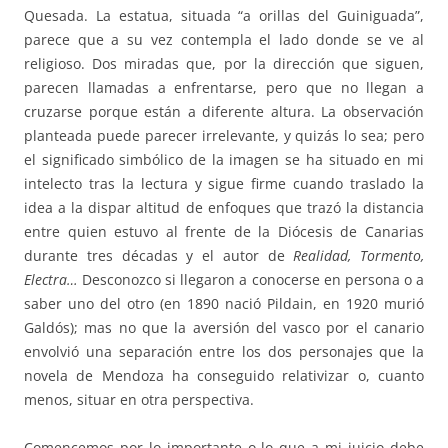
Quesada. La estatua, situada “a orillas del Guiniguada”,
parece que a su vez contempla el lado donde se ve al
religioso. Dos miradas que, por la dirección que siguen,
parecen llamadas a enfrentarse, pero que no llegan a
cruzarse porque están a diferente altura. La observación
planteada puede parecer irrelevante, y quizás lo sea; pero
el significado simbólico de la imagen se ha situado en mi
intelecto tras la lectura y sigue firme cuando traslado la
idea a la dispar altitud de enfoques que trazó la distancia
entre quien estuvo al frente de la Diócesis de Canarias
durante tres décadas y el autor de
Realidad, Tormento,
Electra…
Desconozco si llegaron a conocerse en persona o a
saber uno del otro (en 1890 nació Pildain, en 1920 murió
Galdós); mas no que la aversión del vasco por el canario
envolvió una separación entre los dos personajes que la
novela de Mendoza ha conseguido relativizar o, cuanto
menos, situar en otra perspectiva.
Comencemos por lo importante o lo que a mi juicio debe