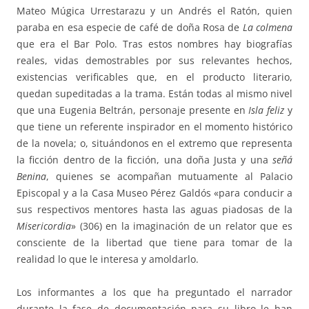
Mateo Múgica Urrestarazu y un Andrés el Ratón, quien
paraba en esa especie de café de doña Rosa de
La colmena
que era el Bar Polo. Tras estos nombres hay biografías
reales, vidas demostrables por sus relevantes hechos,
existencias verificables que, en el producto literario,
quedan supeditadas a la trama. Están todas al mismo nivel
que una Eugenia Beltrán, personaje presente en
Isla feliz
y
que tiene un referente inspirador en el momento histórico
de la novela; o, situándonos en el extremo que representa
la ficción dentro de la ficción, una doña Justa y una
señá
Benina
, quienes se acompañan mutuamente al Palacio
Episcopal y a la Casa Museo Pérez Galdós «para conducir a
sus respectivos mentores hasta las aguas piadosas de la
Misericordia
» (306) en la imaginación de un relator que es
consciente de la libertad que tiene para tomar de la
realidad lo que le interesa y amoldarlo.
Los informantes a los que ha preguntado el narrador
durante la fase de documentación para su libro le han