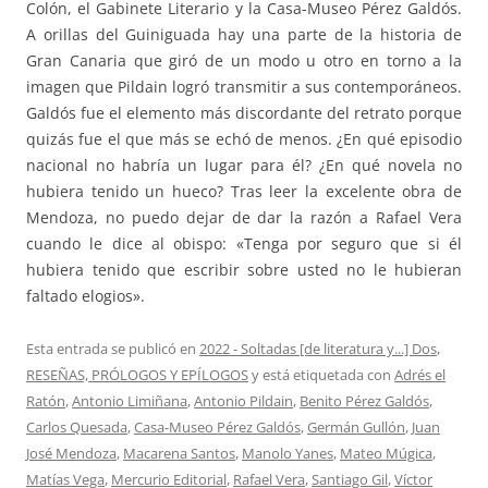
Colón, el Gabinete Literario y la Casa-Museo Pérez Galdós.
A orillas del Guiniguada hay una parte de la historia de
Gran Canaria que giró de un modo u otro en torno a la
imagen que Pildain logró transmitir a sus contemporáneos.
Galdós fue el elemento más discordante del retrato porque
quizás fue el que más se echó de menos. ¿En qué episodio
nacional no habría un lugar para él? ¿En qué novela no
hubiera tenido un hueco? Tras leer la excelente obra de
Mendoza, no puedo dejar de dar la razón a Rafael Vera
cuando le dice al obispo: «Tenga por seguro que si él
hubiera tenido que escribir sobre usted no le hubieran
faltado elogios».
Esta entrada se publicó en
2022 - Soltadas [de literatura y...] Dos
,
RESEÑAS, PRÓLOGOS Y EPÍLOGOS
y está etiquetada con
Adrés el
Ratón
,
Antonio Limiñana
,
Antonio Pildain
,
Benito Pérez Galdós
,
Carlos Quesada
,
Casa-Museo Pérez Galdós
,
Germán Gullón
,
Juan
José Mendoza
,
Macarena Santos
,
Manolo Yanes
,
Mateo Múgica
,
Matías Vega
,
Mercurio Editorial
,
Rafael Vera
,
Santiago Gil
,
Víctor