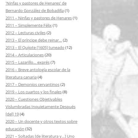
'Ninfas y pastores de Henares' de
Bernardo González de Bobadilla
(1)
2011 – Ninfas y pastores de Henares
(1)
2011 – Simplemente Félix
(1)
2012 – Lecturas civiles
(2)
2013 – El príncipe debe reinar…
(2)
2013 – El Quijote [1605] tuneado
(12)
2014 – Articulaciones
(20)
2015 – Lazarillo… exprés
(7)
2016 – Breve antología escolar de la
literatura canaria
(4)
2017 – Demonios cervantinos
(2)
2019 – Los cuartos y los finales
(8)
2020 – Cuestiones Objetivables
Vislumbradas Inquietamente Después
[del] 19
(4)
2020 – Un docente y otros textos sobre
educación
(32)
2021 – Soltadas [de literatura y…] Uno