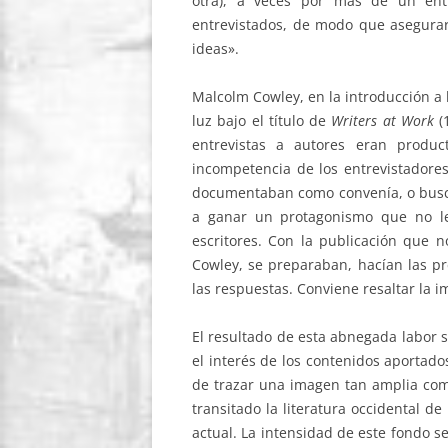
otra), a veces por más de un entr
entrevistados, de modo que asegurar
ideas».
Malcolm Cowley, en la introducción a l
luz bajo el título de
Writers at Work
(1
entrevistas a autores eran produc
incompetencia de los entrevistadores:
documentaban como convenía, o busc
a ganar un protagonismo que no le
escritores. Con la publicación que n
Cowley, se preparaban, hacían las pr
las respuestas. Conviene resaltar la i
El resultado de esta abnegada labor 
el interés de los contenidos aportados
de trazar una imagen tan amplia como
transitado la literatura occidental d
actual. La intensidad de este fondo s