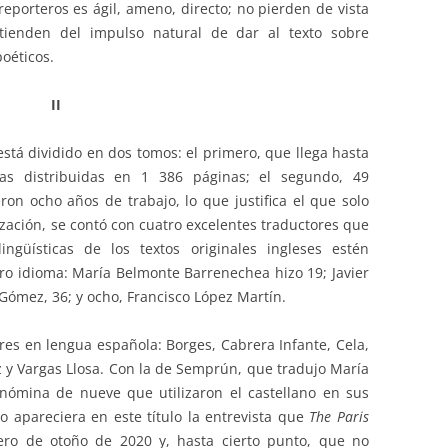
s reporteros es ágil, ameno, directo; no pierden de vista
ntienden del impulso natural de dar al texto sobre
poéticos.
II
stá dividido en dos tomos: el primero, que llega hasta
tas distribuidas en 1 386 páginas; el segundo, 49
eron ocho años de trabajo, lo que justifica el que solo
ización, se contó con cuatro excelentes traductores que
ngüísticas de los textos originales ingleses estén
ro idioma: María Belmonte Barrenechea hizo 19; Javier
Gómez, 36; y ocho, Francisco López Martín.
res en lengua española: Borges, Cabrera Infante, Cela,
z y Vargas Llosa. Con la de Semprún, que tradujo María
 nómina de nueve que utilizaron el castellano en sus
 apareciera en este título la entrevista que
The Paris
ro de otoño de 2020 y, hasta cierto punto, que no