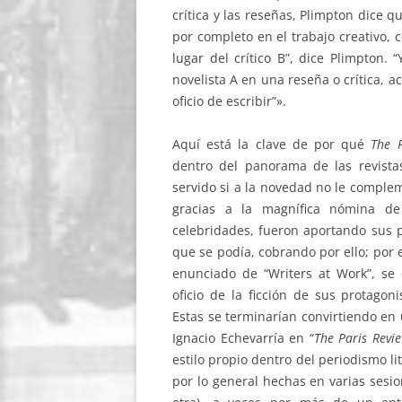
crítica y las reseñas, Plimpton dice 
por completo en el trabajo creativo, 
lugar del crítico B”, dice Plimpton. 
novelista A en una reseña o crítica, a
oficio de escribir”».
Aquí está la clave de por qué
The P
dentro del panorama de las revista
servido si a la novedad no le compleme
gracias a la magnífica nómina de
celebridades, fueron aportando sus p
que se podía, cobrando por ello; por e
enunciado de “Writers at Work”, se
oficio de la ficción de sus protagonis
Estas se terminarían convirtiendo en
Ignacio Echevarría en “
The Paris Revi
estilo propio dentro del periodismo li
por lo general hechas en varias sesi