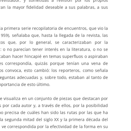
evistador, y sometidas a revisión por los propios
an la mayor fidelidad deseable a sus palabras, a sus
a primera serie recopilatoria de encuentros, que vio la
959), señalaba que, hasta la llegada de la revista, las
tos que, por lo general, se caracterizaban por la
 o no parecían tener interés en la literatura, o no se
aban hacer hincapié en temas superfluos o aspiraban
s correspondía, quizás porque tenían una vena de
os convoca, esto cambió: los reporteros, como señala
eguntas adecuadas y, sobre todo, estaban al tanto de
mportancia de esto último.
se visualiza en un conjunto de piezas que destacan por
 por cada autor y, a través de ellos, por la posibilidad
 precisa de cuáles han sido las rutas por las que ha
e la segunda mitad del siglo XX y la primera década del
e ve correspondida por la efectividad de la forma en su