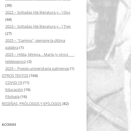
(39)
2022 – Soltadas [de literatura y…] Dos
(44)
2023 – Soltadas [de literatura y…] Tres
(27)
2025 – "Camino", siempre la última
palabra
(1)
2025 – Hilda, Mireya… María (y otros ___
teldesianos)
(2)
2025 – Poesía universitaria palmense
(1)
OTROS TEXTOS
(164)
COVID-19
(11)
Educación
(16)
Filología
(16)
RESEÑAS, PRÓLOGOS Y EPÍLOGOS
(82)
ACCESOS