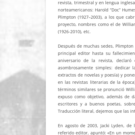
revista, trimestral y en lengua inglesa
norteamericanos: Harold “Doc” Humes
Plimpton (1927–2003), a los que ca
proyecto, nombres como el de Willi
(1926-2010), etc.
Después de muchas sedes, Plimpton a
principal editor hasta su fallecimi
aniversario de la revista, declaró
asombrosamente simples: dedicar la 
extractos de novelas y poesía) y poner
en las revistas literarias de la época
términos similares se pronunció Will
expuso como objetivo, además de dar
escritores y a buenos poetas, sob
Traducción literal, dejemos que las in
En agosto de 2003, Jacki Lyden, de l
referido editor, apuntó: «En un momen