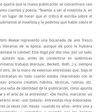
que quería que la nueva publicación se concentrara casi
como cuentos y poesía. “Íbamos a ver al novelista A, en
“Y en lugar de hacer que el crítico B escriba sobre el
cudiríamos al novelista y le pedimos que hable sobre el
aris Review
representó una bocanada de aire fresco
s literarias de la época; aunque de poco le hubiera
ntase la calidad. Esta llegó por dos vías: por un lado,
 autores que, antes de convertirse en auténticas
rimeros trabajos (Kerouac, Beckett, Roth…) y, siempre
l otro, de la mano de extensas entrevistas que, bajo el
 centraban en todo cuanto estaba relacionado con el
tas: proceso creativo, hábitos, técnicas, rutinas, etc.
 una seña de identidad de la publicación, como apunta
ew
y el arte de la entrevista”: «De hecho, marcaron un
terario: eran –son todavía– entrevistas muy elaboradas,
ones (a veces con meses –cuando no años– entre una y