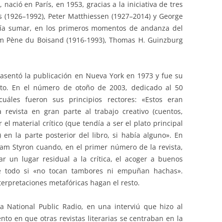
, nació en París, en 1953, gracias a la iniciativa de tres
 (1926–1992), Peter Matthiessen (1927–2014) y George
bría sumar, en los primeros momentos de andanza del
am Pène du Boisand (1916-1993), Thomas H. Guinzburg
sentó la publicación en Nueva York en 1973 y fue su
ento. En el número de otoño de 2003, dedicado al 50
 cuáles fueron sus principios rectores: «Estos eran
revista en gran parte al trabajo creativo (cuentos,
 el material crítico (que tendía a ser el plato principal
) en la parte posterior del libro, si había alguno». En
iam Styron cuando, en el primer número de la revista,
 un lugar residual a la crítica, el acoger a buenos
re todo si «no tocan tambores ni empuñan hachas».
terpretaciones metafóricas hagan el resto.
a National Public Radio, en una interviú que hizo al
to en que otras revistas literarias se centraban en la