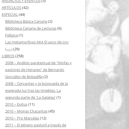
ANUNCIOS Y EVENTOS
(5)
ARTÍCULOS
(42)
ESPECIAL
(44)
Biblioteca Básica Canaria
(2)
Biblioteca Canaria de Lecturas
(6)
Felípica
(1)
Las metamorfosis AKA El asno de oro
(—-)
(29)
LIBROS
(258)
2008 – Análisis paratextual de "Ninfas y
pastores de Henares" de Bernardo
González de Bobadilla
(2)
2008 – Cervantes y la búsqueda de la
esperada luz tras las tinieblas. La
segunda parte de 'La Galatea'
(1)
2010 – Exitus
(11)
2010 – Moiras Chacaritas
(45)
2010 – Pro Marcelas
(12)
2011 – El género pastoril a través de