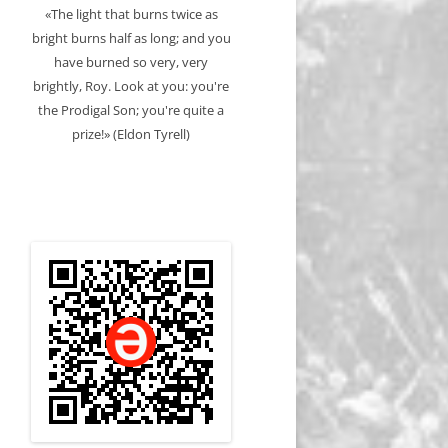
«The light that burns twice as
bright burns half as long; and you
have burned so very, very
brightly, Roy. Look at you: you're
the Prodigal Son; you're quite a
prize!» (Eldon Tyrell)