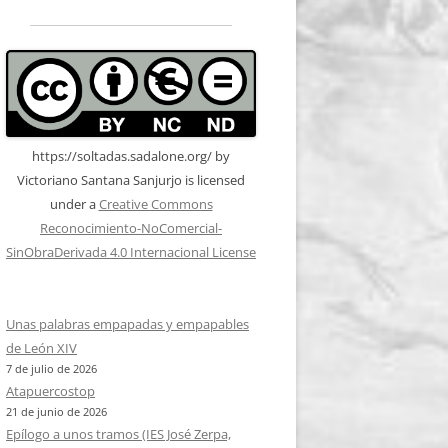
https://soltadas.sadalone.org/
by
Victoriano Santana Sanjurjo
is licensed
under a
Creative Commons
Reconocimiento-NoComercial-
SinObraDerivada 4.0 Internacional License
Unas palabras empapadas y empapables
de León XIV
7 de julio de 2026
Atapuercostop
21 de junio de 2026
Epílogo a unos tramos (IES José Zerpa,